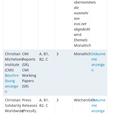
übernommen,
die
nunmehr
von
ecoi.net
abgedeckt
wird.
Ehemals
:
Monatlich
Christian
CMI
A, B1,
3
Monatlich
Dokume
Michelsen
Reports
B2, C
nte
Institute
(SR),
anzeige
(CMI)
CMI
n
Beschre
Working
ibung
Papers
anzeige
(SR)
n
Christian
Press
A, B1,
3
Wöchentlich
Dokume
Solidarity
Releases
B2, C
nte
Worldwide
(PressR),
anzeige