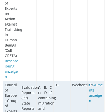
of
Experts
on
Action
against
Trafficking
in
Human
Beings
(CoE -
GRETA)
Beschre
ibung
anzeige
n
Council
3+
Wöchentlich
Dokume
Evaluation
A, B, C
of
nte
Reports
(+ D if
Europe
anzeige
(PR),
containing
- Group
n
State
migration
of
Reports
and
Experts