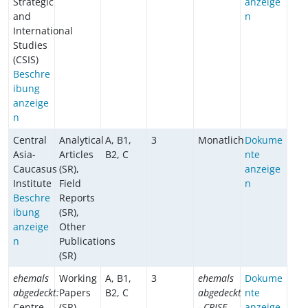
Strategic
anzeige
and
n
International
Studies
(CSIS)
Beschre
ibung
anzeige
n
Central
Analytical
A, B1,
3
Monatlich
Dokume
Asia-
Articles
B2, C
nte
Caucasus
(SR),
anzeige
Institute
Field
n
Beschre
Reports
ibung
(SR),
anzeige
Other
n
Publications
(SR)
ehemals
Working
A, B1,
3
ehemals
Dokume
abgedeckt:
Papers
B2, C
abgedeckt
nte
Centre
(SR),
- CRISE
anzeige