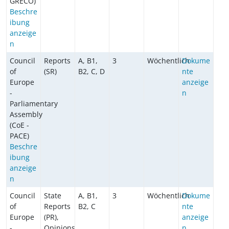
GRECO)
Beschre
ibung
anzeige
n
Council
Reports
A, B1,
3
Wöchentlich
Dokume
of
(SR)
B2, C, D
nte
Europe
anzeige
-
n
Parliamentary
Assembly
(CoE -
PACE)
Beschre
ibung
anzeige
n
Council
State
A, B1,
3
Wöchentlich
Dokume
of
Reports
B2, C
nte
Europe
(PR),
anzeige
-
Opinions
n