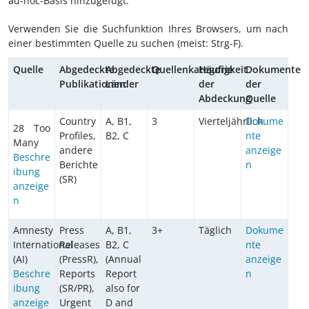
ad-hoc-Basis hinzugefügt.
Verwenden Sie die Suchfunktion Ihres Browsers, um nach
einer bestimmten Quelle zu suchen (meist: Strg-F).
Quelle
Abgedeckte
Abgedeckte
Quellenkategorie
Häufigkeit
Dokumente
Publikationen
Länder
der
der
Abdeckung
Quelle
Country
A, B1,
3
Vierteljährlich
Dokume
28 Too
Profiles,
B2, C
nte
Many
andere
anzeige
Beschre
Berichte
n
ibung
(SR)
anzeige
n
Amnesty
Press
A, B1,
3+
Täglich
Dokume
International
Releases
B2, C
nte
(AI)
(PressR),
(Annual
anzeige
Beschre
Reports
Report
n
ibung
(SR/PR),
also for
anzeige
Urgent
D and