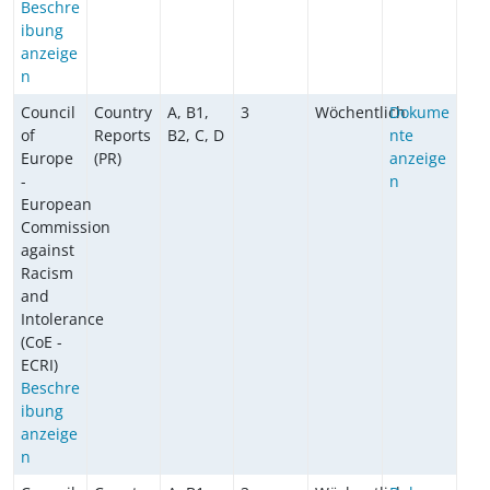
Beschre
ibung
anzeige
n
Council
Country
A, B1,
3
Wöchentlich
Dokume
of
Reports
B2, C, D
nte
Europe
(PR)
anzeige
-
n
European
Commission
against
Racism
and
Intolerance
(CoE -
ECRI)
Beschre
ibung
anzeige
n