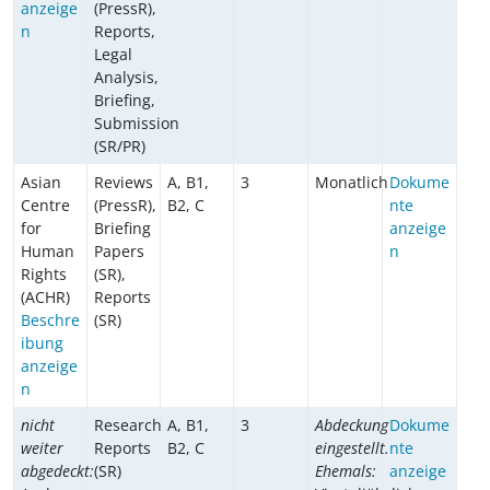
anzeige
(PressR),
n
Reports,
Legal
Analysis,
Briefing,
Submission
(SR/PR)
Asian
Reviews
A, B1,
3
Monatlich
Dokume
Centre
(PressR),
B2, C
nte
for
Briefing
anzeige
Human
Papers
n
Rights
(SR),
(ACHR)
Reports
Beschre
(SR)
ibung
anzeige
n
nicht
Research
A, B1,
3
Abdeckung
Dokume
weiter
Reports
B2, C
eingestellt.
nte
abgedeckt:
(SR)
Ehemals:
anzeige