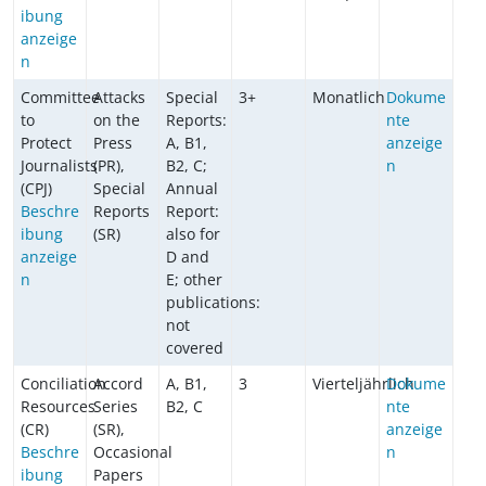
ibung
anzeige
n
Committee
Attacks
Special
3+
Monatlich
Dokume
to
on the
Reports:
nte
Protect
Press
A, B1,
anzeige
Journalists
(PR),
B2, C;
n
(CPJ)
Special
Annual
Beschre
Reports
Report:
ibung
(SR)
also for
anzeige
D and
n
E; other
publications:
not
covered
Conciliation
Accord
A, B1,
3
Vierteljährlich
Dokume
Resources
Series
B2, C
nte
(CR)
(SR),
anzeige
Beschre
Occasional
n
ibung
Papers