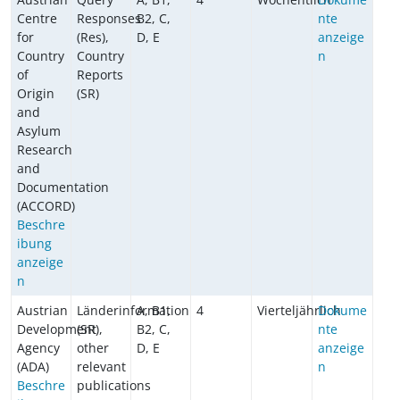
Centre
Responses
B2, C,
nte
for
(Res),
D, E
anzeige
Country
Country
n
of
Reports
Origin
(SR)
and
Asylum
Research
and
Documentation
(ACCORD)
Beschre
ibung
anzeige
n
Austrian
Länderinformation
A, B1,
4
Vierteljährlich
Dokume
Development
(SR),
B2, C,
nte
Agency
other
D, E
anzeige
(ADA)
relevant
n
Beschre
publications