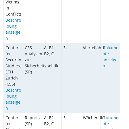
Victims
in
Conflict)
Beschre
ibung
anzeige
n
Center
CSS
A, B1,
3
Vierteljährlich
Dokume
for
Analysen
B2, C
nte
Security
zur
anzeige
Studies,
Sicherheitspolitik
n
ETH
(SR)
Zurich
(CSS)
Beschre
ibung
anzeige
n
Center
Reports
A, B1,
3
Wöchentlich
Dokume
for
(SR)
B2, C
nte