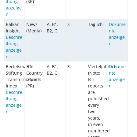
ibung
(SR)
anzeige
n
Balkan
News
A, B1,
3
Täglich
Dokume
Insight
(Media)
B2, C
nte
Beschre
anzeige
ibung
n
anzeige
n
Bertelsmann
BTI
A, B1,
3
Vierteljährlich
Dokume
Stiftung
Country
B2, C
(Note:
nte
Transformation
reports
BTI
anzeige
Index
(PR)
reports
n
Beschre
are
ibung
published
anzeige
every
n
two
years,
in even-
numbered