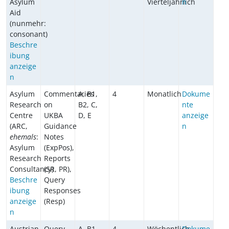
Asylum
Vierteljährlich
n
Aid
(nunmehr:
consonant)
Beschre
ibung
anzeige
n
Asylum
Commentaries
A, B1,
4
Monatlich
Dokume
Research
on
B2, C,
nte
Centre
UKBA
D, E
anzeige
(ARC,
Guidance
n
ehemals
:
Notes
Asylum
(ExpPos),
Research
Reports
Consultancy)
(SR, PR),
Beschre
Query
ibung
Responses
anzeige
(Resp)
n
Austrian
Query
A, B1,
4
Wöchentlich
Dokume