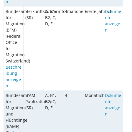
n
Bundesamt
Herkunftsländerinformationen
A, B1,
4
Vierteljährlich
Dokume
für
(SR)
B2, C,
nte
Migration
D, E
anzeige
(BFM)
n
(Federal
Office
for
Migration,
Switzerland)
Beschre
ibung
anzeige
n
Bundesamt
IZAM
A, B1,
4
Monatlich
Dokume
für
Publikationen
B2, C,
nte
Migration
(SR)
D, E
anzeige
und
n
Flüchtlinge
(BAMF)