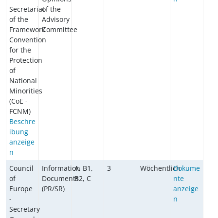
Secretariat
of the
of the
Advisory
Framework
Committee
Convention
for the
Protection
of
National
Minorities
(CoE -
FCNM)
Beschre
ibung
anzeige
n
Council
Information
A, B1,
3
Wöchentlich
Dokume
of
Documents
B2, C
nte
Europe
(PR/SR)
anzeige
-
n
Secretary