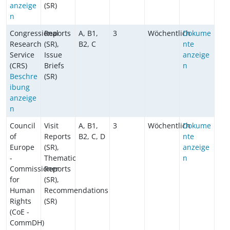
anzeige
(SR)
n
Congressional
Reports
A, B1,
3
Wöchentlich
Dokume
Research
(SR),
B2, C
nte
Service
Issue
anzeige
(CRS)
Briefs
n
Beschre
(SR)
ibung
anzeige
n
Council
Visit
A, B1,
3
Wöchentlich
Dokume
of
Reports
B2, C, D
nte
Europe
(SR),
anzeige
-
Thematic
n
Commissioner
Reports
for
(SR),
Human
Recommendations
Rights
(SR)
(CoE -
CommDH)