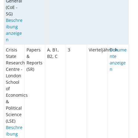
General
(CoE -
SG)
Beschre
ibung
anzeige
n
Crisis
Papers
A, B1,
3
Vierteljährlich
Dokume
State
&
B2, C
nte
Research
Reports
anzeige
Centre -
(SR)
n
London
School
of
Economics
&
Political
Science
(LSE)
Beschre
ibung