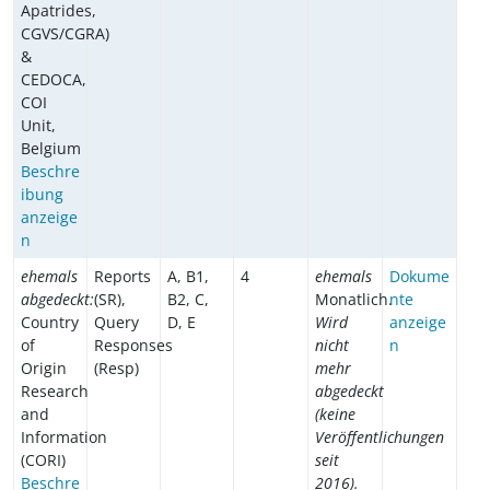
Apatrides,
CGVS/CGRA)
&
CEDOCA,
COI
Unit,
Belgium
Beschre
ibung
anzeige
n
ehemals
Reports
A, B1,
4
ehemals
Dokume
abgedeckt:
(SR),
B2, C,
Monatlich.
nte
Country
Query
D, E
Wird
anzeige
of
Responses
nicht
n
Origin
(Resp)
mehr
Research
abgedeckt
and
(keine
Information
Veröffentlichungen
(CORI)
seit
Beschre
2016).