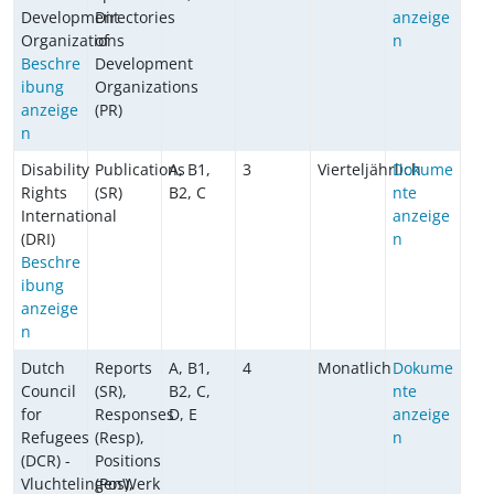
Development
Directories
anzeige
Organizations
of
n
Beschre
Development
ibung
Organizations
anzeige
(PR)
n
Disability
Publications
A, B1,
3
Vierteljährlich
Dokume
Rights
(SR)
B2, C
nte
International
anzeige
(DRI)
n
Beschre
ibung
anzeige
n
Dutch
Reports
A, B1,
4
Monatlich
Dokume
Council
(SR),
B2, C,
nte
for
Responses
D, E
anzeige
Refugees
(Resp),
n
(DCR) -
Positions
VluchtelingenWerk
(Pos),