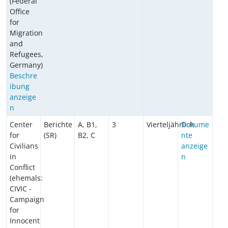
(Federal
Office
for
Migration
and
Refugees,
Germany)
Beschre
ibung
anzeige
n
Center
Berichte
A, B1,
3
Vierteljährlich
Dokume
for
(SR)
B2, C
nte
Civilians
anzeige
in
n
Conflict
(ehemals:
CIVIC -
Campaign
for
Innocent