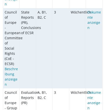
n
Council
State
A, B1,
3
Wöchentlich
Dokume
of
Reports
B2, C
nte
Europe
(PR),
anzeige
-
Conclusions
n
European
of ECSR
Committee
of
Social
Rights
(CoE -
ECSR)
Beschre
ibung
anzeige
n
Council
Evaluation
A, B1,
3
Wöchentlich
Dokume
of
Reports
B2, C
nte
Europe
(PR)
anzeige
- Group
n