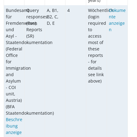
years)
Bundesamt
Query
A, B1,
4
Wöchentlich
Dokume
für
responses
B2, C,
(login
nte
Fremdenwesen
(Res),
D, E
required
anzeige
und
Reports
to
n
Asyl -
(SR)
access
Staatendokumentation
most of
(Federal
these
Office
reports
for
- for
Immigration
details
and
see link
Asylum
above)
- COI
unit,
Austria)
(BFA
Staatendokumentation)
Beschre
ibung
anzeige