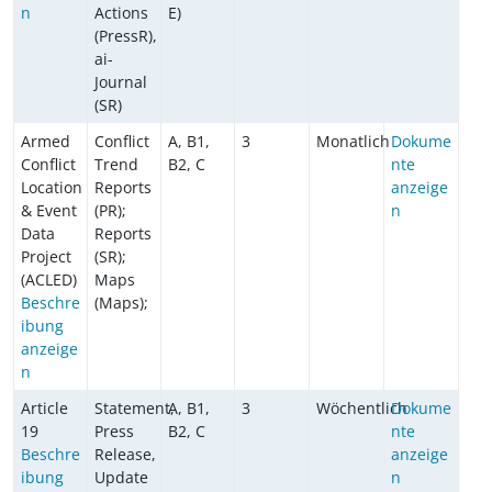
n
Actions
E)
(PressR),
ai-
Journal
(SR)
Armed
Conflict
A, B1,
3
Monatlich
Dokume
Conflict
Trend
B2, C
nte
Location
Reports
anzeige
& Event
(PR);
n
Data
Reports
Project
(SR);
(ACLED)
Maps
Beschre
(Maps);
ibung
anzeige
n
Article
Statement,
A, B1,
3
Wöchentlich
Dokume
19
Press
B2, C
nte
Beschre
Release,
anzeige
ibung
Update
n