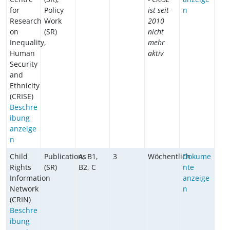
for
Policy
ist seit
n
Research
Work
2010
on
(SR)
nicht
Inequality,
mehr
Human
aktiv
Security
and
Ethnicity
(CRISE)
Beschre
ibung
anzeige
n
Child
Publications
A, B1,
3
Wöchentlich
Dokume
Rights
(SR)
B2, C
nte
Information
anzeige
Network
n
(CRIN)
Beschre
ibung