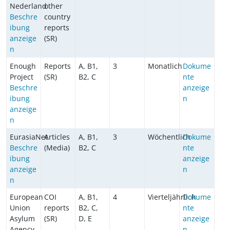
Nederland
other
Beschre
country
ibung
reports
anzeige
(SR)
n
Enough
Reports
A, B1,
3
Monatlich
Dokume
Project
(SR)
B2, C
nte
Beschre
anzeige
ibung
n
anzeige
n
EurasiaNet
Articles
A, B1,
3
Wöchentlich
Dokume
Beschre
(Media)
B2, C
nte
ibung
anzeige
anzeige
n
n
European
COI
A, B1,
4
Vierteljährlich
Dokume
Union
reports
B2, C,
nte
Asylum
(SR)
D, E
anzeige
Agency
n