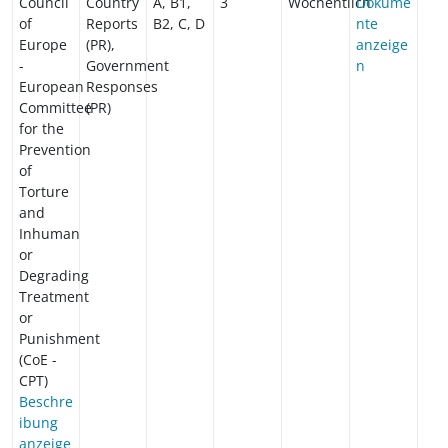
Council
Country
A, B1,
3
Wöchentlich
Dokume
of
Reports
B2, C, D
nte
Europe
(PR),
anzeige
-
Government
n
European
Responses
Committee
(PR)
for the
Prevention
of
Torture
and
Inhuman
or
Degrading
Treatment
or
Punishment
(CoE -
CPT)
Beschre
ibung
anzeige