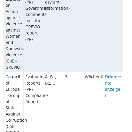
(PR),
asylum
on
Government
information)
Action
Comments
against
on the
Violence
GREVIO
against
report
Women
(PR)
and
Domestic
Violence
(CoE -
GREVIO)
Council
Evaluation
A, B1,
3
Wöchentlich
Dokume
of
Reports
B2, C
nte
Europe
(PR),
anzeige
- Group
Compliance
n
of
Reports
States
Against
Corruption
(CoE -