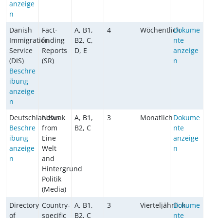
anzeige
n
Danish
Fact-
A, B1,
4
Wöchentlich
Dokume
Immigration
finding
B2, C,
nte
Service
Reports
D, E
anzeige
(DIS)
(SR)
n
Beschre
ibung
anzeige
n
Deutschlandfunk
News
A, B1,
3
Monatlich
Dokume
Beschre
from
B2, C
nte
ibung
Eine
anzeige
anzeige
Welt
n
n
and
Hintergrund
Politik
(Media)
Directory
Country-
A, B1,
3
Vierteljährlich
Dokume
of
specific
B2, C
nte