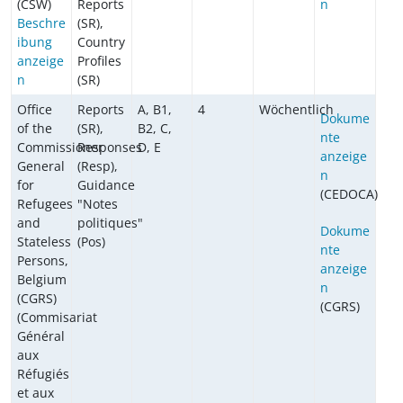
(CSW)
Reports
n
Beschre
(SR),
ibung
Country
anzeige
Profiles
n
(SR)
Office
Reports
A, B1,
4
Wöchentlich
Dokume
of the
(SR),
B2, C,
nte
Commissioner
Responses
D, E
anzeige
General
(Resp),
n
for
Guidance
(CEDOCA)
Refugees
"Notes
and
politiques"
Dokume
Stateless
(Pos)
nte
Persons,
anzeige
Belgium
n
(CGRS)
(CGRS)
(Commisariat
Général
aux
Réfugiés
et aux