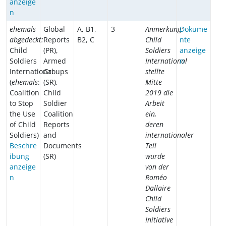
anzeige
n
ehemals
Global
A, B1,
3
Anmerkung:
Dokume
abgedeckt:
Reports
B2, C
Child
nte
Child
(PR),
Soldiers
anzeige
Soldiers
Armed
International
n
International
Groups
stellte
(
ehemals
:
(SR),
Mitte
Coalition
Child
2019 die
to Stop
Soldier
Arbeit
the Use
Coalition
ein,
of Child
Reports
deren
Soldiers)
and
internationaler
Beschre
Documents
Teil
ibung
(SR)
wurde
anzeige
von der
n
Roméo
Dallaire
Child
Soldiers
Initiative