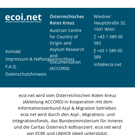
Österreichisches
Wiedner
Rotes Kreuz
Hauptstraße 32,
1041 Wien
Austrian Centre
for Country of
T
+43 1 589 00
Origin and
583
Asylum Research
F
+43 1 589 00
Kontakt
and
589
Impressum & Haftungsausschluss
Documentation
info@ecoi.net
F.A.Q.
(ACCORD)
Datenschutzhinweis
ecoi.net wird vom Österreichischen Roten Kreuz
(Abteilung ACCORD) in Kooperation mit dem
Informationsverbund Asyl & Migration betrieben.
ecoi.net wird durch den Asyl-, Migrations- und
Integrationsfonds, das Bundesministerium für Inneres
und die Caritas Österreich kofinanziert. ecoi.net wird
von ECRE und UNHCR ideell unterstützt.