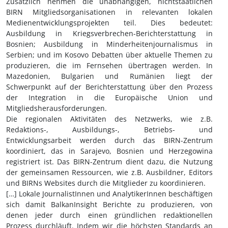
Zusätzlich nehmen die unabhängigen, nichtstaatlichen
BIRN Mitgliedsorganisationen in relevanten lokalen
Medienentwicklungsprojekten teil. Dies bedeutet:
Ausbildung in Kriegsverbrechen-Berichterstattung in
Bosnien; Ausbildung in Minderheitenjournalismus in
Serbien; und im Kosovo Debatten über aktuelle Themen zu
produzieren, die im Fernsehen übertragen werden. In
Mazedonien, Bulgarien und Rumänien liegt der
Schwerpunkt auf der Berichterstattung über den Prozess
der Integration in die Europäische Union und
Mitgliedsherausforderungen.
Die regionalen Aktivitäten des Netzwerks, wie z.B.
Redaktions-, Ausbildungs-, Betriebs- und
Entwicklungsarbeit werden durch das BIRN-Zentrum
koordiniert, das in Sarajevo, Bosnien und Herzegowina
registriert ist. Das BIRN-Zentrum dient dazu, die Nutzung
der gemeinsamen Ressourcen, wie z.B. Ausbildner, Editors
und BIRNs Websites durch die Mitglieder zu koordinieren.
[…] Lokale JournalistInnen und AnalytikerInnen beschäftigen
sich damit BalkanInsight Berichte zu produzieren, von
denen jeder durch einen gründlichen redaktionellen
Prozess durchläuft. Indem wir die höchsten Standards an