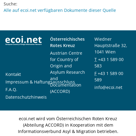
Suche:
Alle auf ecoi.net verfügbaren Dokumente dieser Quelle
Österreichisches
Wiedner
Rotes Kreuz
Hauptstraße 32,
1041 Wien
Austrian Centre
for Country of
T
+43 1 589 00
Origin and
583
Asylum Research
F
+43 1 589 00
Kontakt
and
589
Impressum & Haftungsausschluss
Documentation
info@ecoi.net
F.A.Q.
(ACCORD)
Datenschutzhinweis
ecoi.net wird vom Österreichischen Roten Kreuz
(Abteilung ACCORD) in Kooperation mit dem
Informationsverbund Asyl & Migration betrieben.