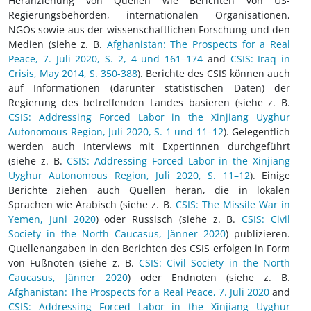
Heranziehung von Quellen wie Berichten von US-
Regierungsbehörden, internationalen Organisationen,
NGOs sowie aus der wissenschaftlichen Forschung und den
Medien (siehe z. B.
Afghanistan: The Prospects for a Real
Peace, 7. Juli 2020, S. 2, 4 und 161–174
and
CSIS: Iraq in
Crisis, May 2014, S. 350-388
). Berichte des CSIS können auch
auf Informationen (darunter statistischen Daten) der
Regierung des betreffenden Landes basieren (siehe z. B.
CSIS: Addressing Forced Labor in the Xinjiang Uyghur
Autonomous Region, Juli 2020, S. 1 und 11­–12
). Gelegentlich
werden auch Interviews mit ExpertInnen durchgeführt
(siehe z. B.
CSIS: Addressing Forced Labor in the Xinjiang
Uyghur Autonomous Region, Juli 2020, S. 11­–12
). Einige
Berichte ziehen auch Quellen heran, die in lokalen
Sprachen wie Arabisch (siehe z. B.
CSIS: The Missile War in
Yemen, Juni 2020
) oder Russisch (siehe z. B.
CSIS: Civil
Society in the North Caucasus, Jänner 2020
) publizieren.
Quellenangaben in den Berichten des CSIS erfolgen in Form
von Fußnoten (siehe z. B.
CSIS: Civil Society in the North
Caucasus, Jänner 2020
) oder Endnoten (siehe z. B.
Afghanistan: The Prospects for a Real Peace, 7. Juli 2020
and
CSIS: Addressing Forced Labor in the Xinjiang Uyghur