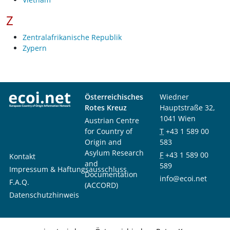
Z
Zentralafrikanische Republik
Zypern
Österreichisches
Wiedner
Rotes Kreuz
Hauptstraße 32,
1041 Wien
Austrian Centre
for Country of
T
+43 1 589 00
Origin and
583
Asylum Research
F
+43 1 589 00
Kontakt
and
589
Impressum & Haftungsausschluss
Documentation
info@ecoi.net
F.A.Q.
(ACCORD)
Datenschutzhinweis