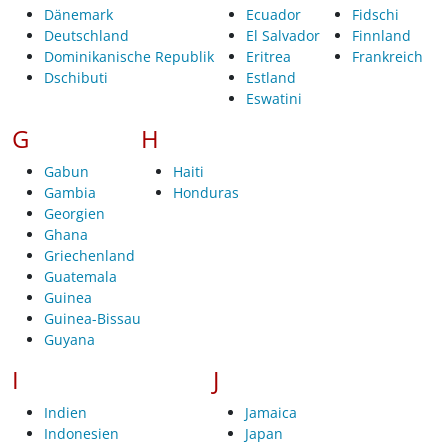
Dänemark
Ecuador
Fidschi
Deutschland
El Salvador
Finnland
Dominikanische Republik
Eritrea
Frankreich
Dschibuti
Estland
Eswatini
G
H
Gabun
Haiti
Gambia
Honduras
Georgien
Ghana
Griechenland
Guatemala
Guinea
Guinea-Bissau
Guyana
I
J
Indien
Jamaica
Indonesien
Japan