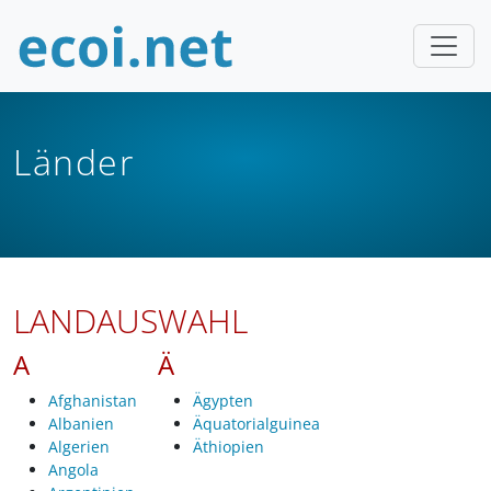
Länder
LANDAUSWAHL
A
Ä
Afghanistan
Ägypten
Albanien
Äquatorialguinea
Algerien
Äthiopien
Angola