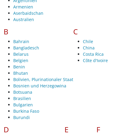
Argentinien
Armenien
Aserbaidschan
Australien
B
C
Bahrain
Chile
Bangladesch
China
Belarus
Costa Rica
Belgien
Côte d'Ivoire
Benin
Bhutan
Bolivien, Plurinationaler Staat
Bosnien und Herzegowina
Botsuana
Brasilien
Bulgarien
Burkina Faso
Burundi
D
E
F