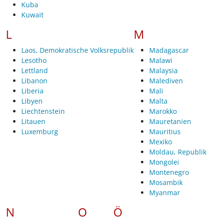
Kuba
Kuwait
L
M
Laos, Demokratische Volksrepublik
Madagascar
Lesotho
Malawi
Lettland
Malaysia
Libanon
Malediven
Liberia
Mali
Libyen
Malta
Liechtenstein
Marokko
Litauen
Mauretanien
Luxemburg
Mauritius
Mexiko
Moldau, Republik
Mongolei
Montenegro
Mosambik
Myanmar
N
O
Ö