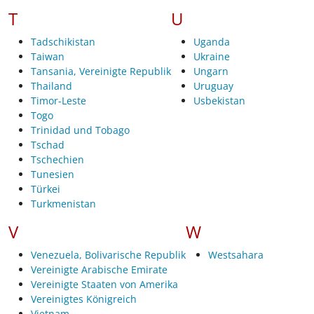
T
U
Tadschikistan
Uganda
Taiwan
Ukraine
Tansania, Vereinigte Republik
Ungarn
Thailand
Uruguay
Timor-Leste
Usbekistan
Togo
Trinidad und Tobago
Tschad
Tschechien
Tunesien
Türkei
Turkmenistan
V
W
Venezuela, Bolivarische Republik
Westsahara
Vereinigte Arabische Emirate
Vereinigte Staaten von Amerika
Vereinigtes Königreich
Vietnam