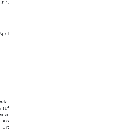
014,
April
andat
n auf
iner
n uns
m Ort