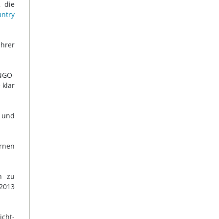
, die
untry
ihrer
NGO-
 klar
 und
rnen
h zu
 2013
cht-