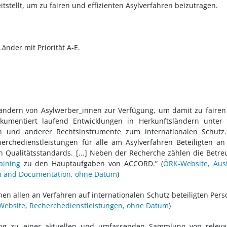
tstellt, um zu fairen und effizienten Asylverfahren beizutragen.
nder mit Priorität A-E.
ländern von Asylwerber_innen zur Verfügung, um damit zu faire
okumentiert laufend Entwicklungen in Herkunftsländern unter
n und anderer Rechtsinstrumente zum internationalen Schutz. 
rchedienstleistungen für alle am Asylverfahren Beteiligten a
en Qualitätsstandards. [...] Neben der Recherche zählen die Betr
aining
zu den Hauptaufgaben von ACCORD.”
(
ÖRK-Website, Aus
ch and Documentation, ohne Datum
)
n allen an Verfahren auf internationalen Schutz beteiligten Per
ebsite, Recherchedienstleistungen, ohne Datum
)
gang zu einer aktuellen und umfassenden Sammlung von releva