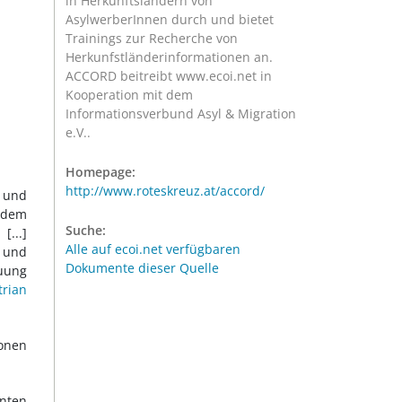
in Herkunftsländern von
AsylwerberInnen durch und bietet
Trainings zur Recherche von
Herkunfstländerinformationen an.
ACCORD beitreibt www.ecoi.net in
Kooperation mit dem
Informationsverbund Asyl & Migration
e.V..
Homepage:
http://www.roteskreuz.at/accord/
n und
 dem
Suche:
[...]
Alle auf ecoi.net verfügbaren
n und
Dokumente dieser Quelle
euung
trian
sonen
nten