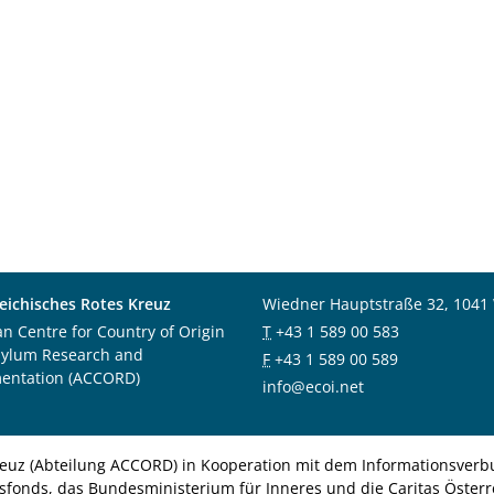
eichisches Rotes Kreuz
Wiedner Hauptstraße 32, 1041
an Centre for Country of Origin
T
+43 1 589 00 583
sylum Research and
F
+43 1 589 00 589
entation (ACCORD)
info@ecoi.net
euz (Abteilung ACCORD) in Kooperation mit dem Informationsverbu
nsfonds, das Bundesministerium für Inneres und die Caritas Österre