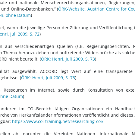
nale und nationale Menschenrechtsorganisationen, Regierungen
en und Online-Datenbanken.”
(
ÖRK-Website, Austrian Centre for Co
on, ohne Datum
)
, wenn die jeweilige Person der Zitierung und Veröffentlichung 
nri, Juli 2009, S. 72
)
n aus verschiedenartigen Quellen (z.B. Regierungsberichten, 
en Thema heranzuziehen und auftretende Widersprüche als solche
D nicht beurteilt. (
ÖRK: Henri, Juli 2009, S. 73
)
alität ausgewählt. ACCORD legt Wert auf eine transparente
gebnisse. (
ÖRK: Henri, Juli 2009, S. 73
)
he Ressourcen im Internet, sowie durch Konsultation von exte
 ohne Datum
)
deren im COI-Bereich tätigen Organisationen ein Handbuc
rche von Herkunftsländerinformationen veröffentlicht und dieses
ügbar:
https://www.coi-training.net/researching-coi/
llen ab, darunter die Vereinten Nationen, internationale Ni