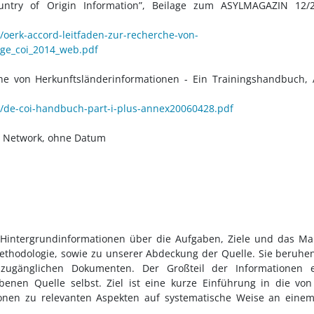
ntry of Origin Information”, Beilage zum ASYLMAGAZIN 12/2
21/oerk-accord-leitfaden-zur-recherche-von-
age_coi_2014_web.pdf
e von Herkunftsländerinformationen - Ein Trainingshandbuch, 
031/de-coi-handbuch-part-i-plus-annex20060428.pdf
on Network, ohne Datum
 Hintergrundinformationen über die Aufgaben, Ziele und das M
Methodologie, sowie zu unserer Abdeckung der Quelle. Sie beruhe
h zugänglichen Dokumenten. Der Großteil der Informationen e
enen Quelle selbst. Ziel ist eine kurze Einführung in die vo
ionen zu relevanten Aspekten auf systematische Weise an eine