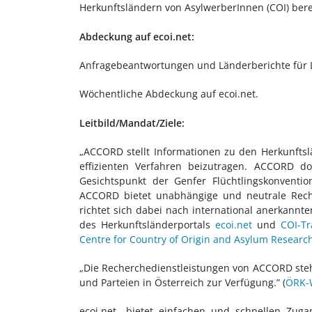
Herkunftsländern von AsylwerberInnen (COI) berei
Abdeckung auf ecoi.net:
Anfragebeantwortungen und Länderberichte für Lä
Wöchentliche Abdeckung auf ecoi.net.
Leitbild/Mandat/Ziele:
„ACCORD stellt Informationen zu den Herkunfts
effizienten Verfahren beizutragen. ACCORD d
Gesichtspunkt der Genfer Flüchtlingskonventio
ACCORD bietet unabhängige und neutrale Reche
richtet sich dabei nach international anerkannt
des Herkunftsländerportals
ecoi.net
und
COI-Tr
Centre for Country of Origin and Asylum Resear
„Die Recherchedienstleistungen von ACCORD stehe
und Parteien in Österreich zur Verfügung.”
(
ÖRK-W
ecoi.net „bietet einfachen und schnellen Zu