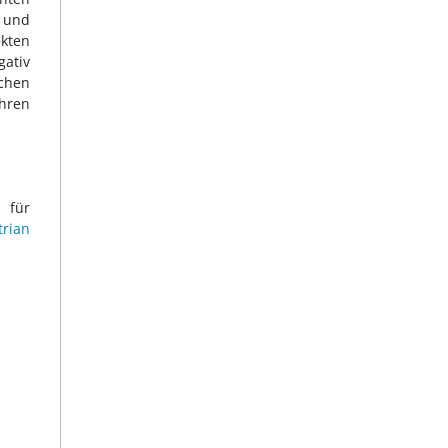
 und
ekten
gativ
ichen
ahren
 für
trian