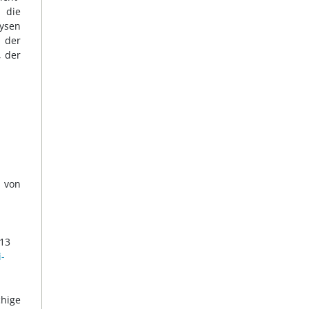
 die
lysen
 der
, der
h von
013
i-
chige