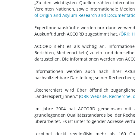
„Zu den wichtigsten Quellen zählen internatio
Vereinten Nationen, sowie internationale Medi
of Origin and Asylum Research and Documentati
ExpertInnenauskünfte werden nur dann verwendet
Auskunft durch ACCORD zugestimmt hat.
(
ÖRK: He
ACCORD sieht es als wichtig an, Informatione
Berichten, Medienartikeln) zu ein- und demselb
darzustellen. Die Informationen werden von ACCOR
Informationen werden auch nach ihrer Aktu
nachvollziehbare Darstellung seiner Rechercheer
„Recherchiert wird über öffentlich zugänglic
Länderexpert_innen.” (
ÖRK-Website, Recherche,
Im Jahre 2004 hat ACCORD gemeinsam mit an
grundlegenden Qualitätsstandards bei der Reche
überarbeitet. Es ist unter folgender Adresse verf
„ecoi.net deckt regelmäßig mehr als 160 Que