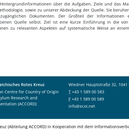
 Hintergrundinformationen über die Aufgaben, Ziele und das M
Methodologie, sowie zu unserer Abdeckung der Quelle. Sie beruhe
h zugänglichen Dokumenten. Der Großteil der Informationen e
enen Quelle selbst. Ziel ist eine kurze Einführung in die vo
ionen zu relevanten Aspekten auf systematische Weise an eine
eichisches Rotes Kreuz
Wiedner Hauptstraße 32, 1041
an Centre for Country of Origin
T
+43 1 589 00 583
sylum Research and
F
+43 1 589 00 589
entation (ACCORD)
info@ecoi.net
euz (Abteilung ACCORD) in Kooperation mit dem Informationsverbu