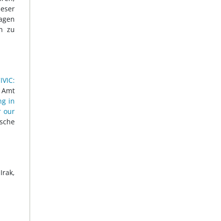
eser
ragen
n zu
IVIC:
e Amt
ng in
r our
ische
Irak,