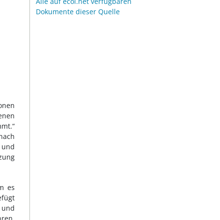
Alle auf ecoi.net verfügbaren
Dokumente dieser Quelle
ionen
enen
mmt.“
 nach
n und
tzung
em es
efügt
g und
hren,