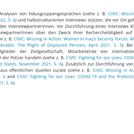
e Analysen von Fokusgruppengesprächen (siehe z. B.
CIVIC: Missi
22, S. 6
) und halbstrukturierten Interviews stützen, die vor Ort ge
 der InterviewpartnerInnen. Vor Durchführung eines Interviews k
rviewpartnerInnen über den Zweck ihrer Recherchetätigkeit au
e z. B.
CIVIC: Missing in Action: Women in Iraq’s Security Forces, 
nerable: The Plight of Displaced Persons, April 2021, S. 5
).
Bei
ieder der Zivilgesellschaft, Mitarbeitende von internation
der Polizei handeln (siehe z. B.
CIVIC: Fighting for our Lives: COV
ted States, November 2021, S. 6
).
Zusätzlich zur Durchführung von
aus öffentlichen Quellen zurate (siehe z. B.
CIVIC: Missing in Ac
. 6
and
CIVIC: Fighting for our Lives: COVID-19 and the Protecti
1, S. 6
).