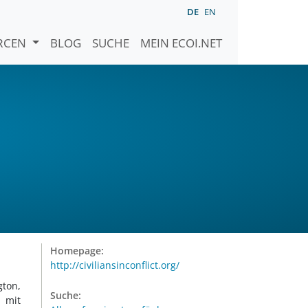
DE
EN
URCEN
BLOG
SUCHE
MEIN ECOI.NET
Homepage:
http://civiliansinconflict.org/
gton,
Suche:
n mit