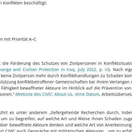
Konflikten beschäftigt.
n mit Priorität A–C
 ist die Förderung des Schutzes von Zivilpersonen in Konfliktsituat
ange and Civilian Protection in Iraq, July 2022, p. iii
).
Nach eig
er keine Zivilperson mehr durch Konflikthandlungen zu Schaden ko
erstützung konfliktbetroffener Gemeinschaften bei ihrem Verlangen
 Fähigkeit bewaffneter Akteure im Hinblick auf die Prävention vo
sonen.“ (
Website des CIVIC: About Us, ohne Datum
, Arbeitsüberse
 führt es unter anderem „tiefergehende Recherchen durch, ind
 um zu begreifen, auf welche Art und Weise ihnen Schaden zug
ie über bewaffnete Akteure denken und welche Art von Anerkennun
rt CIVIC auch Gespräche mit militärischen Akteuren, „um zu erfa