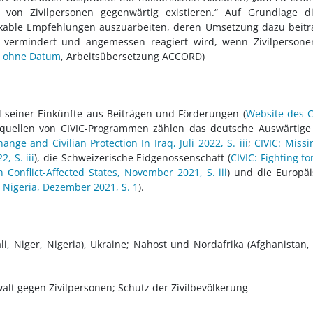
von Zivilpersonen gegenwärtig existieren.“ Auf Grundlage di
tikable Empfehlungen auszuarbeiten, deren Umsetzung dazu beit
n vermindert und angemessen reagiert wird, wenn Zivilpersone
, ohne Datum
, Arbeitsübersetzung ACCORD)
l seiner Einkünfte aus Beiträgen und Förderungen (
Website des C
squellen von CIVIC-Programmen zählen das deutsche Auswärtig
nge and Civilian Protection In Iraq, Juli 2022, S. iii
;
CIVIC: Missi
, S. iii
), die Schweizerische Eidgenossenschaft (
CIVIC: Fighting fo
n Conflict-Affected States, November 2021, S. iii
) und die Europä
, Nigeria, Dezember 2021, S. 1
).
li, Niger, Nigeria), Ukraine; Nahost und Nordafrika (Afghanistan, 
lt gegen Zivilpersonen; Schutz der Zivilbevölkerung