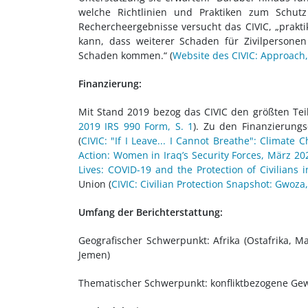
welche Richtlinien und Praktiken zum Schutz 
Rechercheergebnisse versucht das CIVIC, „prak
kann, dass weiterer Schaden für Zivilpersone
Schaden kommen.“ (
Website des CIVIC: Approach
Finanzierung:
Mit Stand 2019 bezog das CIVIC den größten Tei
2019 IRS 990 Form, S. 1
). Zu den Finanzierung
(
CIVIC: "If I Leave...
I Cannot Breathe": Climate Cha
Action: Women in Iraq’s Security Forces, März 2022
Lives: COVID-19 and the Protection of Civilians i
Union (
CIVIC: Civilian Protection Snapshot: Gwoza
Umfang der Berichterstattung:
Geografischer Schwerpunkt: Afrika (Ostafrika, Ma
Jemen)
Thematischer Schwerpunkt: konfliktbezogene Gewa