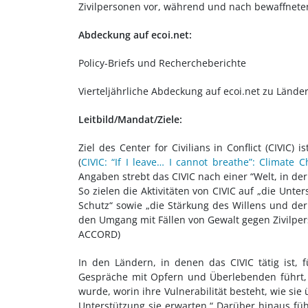
Zivilpersonen vor, während und nach bewaffneten 
Abdeckung auf ecoi.net:
Policy-Briefs und Rechercheberichte
Vierteljährliche Abdeckung auf ecoi.net zu Länder
Leitbild/Mandat/Ziele:
Ziel des Center for Civilians in Conflict (CIVIC)
(
CIVIC: “If I leave…
I cannot breathe”: Climate Ch
Angaben strebt das CIVIC nach einer “Welt, in d
So zielen die Aktivitäten von CIVIC auf „die Unt
Schutz“ sowie „die Stärkung des Willens und der
den Umgang mit Fällen von Gewalt gegen Zivilper
ACCORD)
In den Ländern, in denen das CIVIC tätig ist,
Gespräche mit Opfern und Überlebenden führt,
wurde, worin ihre Vulnerabilität besteht, wie s
Unterstützung sie erwarten.“ Darüber hinaus füh