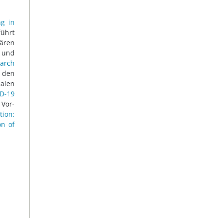
ng in
führt
lären
f und
March
 den
alen
ID-19
 Vor-
tion:
on of