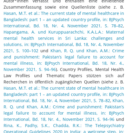
Autor*innen verfasst und enthalten eine einleitende
Zusammenfassung sowie eine Quellenliste (siehe z. B.
Hasan, M.T. et al.: The current state of mental healthcare in
Bangladesh: part 1 – an updated country profile, in: BJPsych
International, Bd. 18, Nr. 4, November 2021, S. 78–82
,
Hapangama, A. und Kuruppuarachchi, K.A.L.A.: Maternal
mental health services in Sri Lanka: challenges and
solutions, in: BJPsych International, Bd. 18, Nr. 4, November
2021, S. 100–102
und
Khan, R. Q. und Khan, A.M.: Crime
and punishment: Pakistan’s legal failure to account for
mental illness, in: BJPsych International, Bd. 18, Nr. 4.,
November 2021, S. 94–96
). Country Profiles, Mental Health
Law Profiles und Thematic Papers stützen sich auf
Recherchen in öffentlich zugänglichen Quellen (siehe z. B.
Hasan, M.T. et al.: The current state of mental healthcare in
Bangladesh: part 1 – an updated country profile, in: BJPsych
International, Bd. 18, Nr. 4, November 2021, S. 78–82
,
Khan,
R. Q. und Khan, A.M.: Crime and punishment: Pakistan’s
legal failure to account for mental illness, in: BJPsych
International, Bd. 18, Nr. 4., November 2021, S. 94–96
und
Rina, K., Padhy, S.K., Chadda, R.K.: The Telepsychiatry
Operational Guidelines 2020 in India: a welcome step, in: