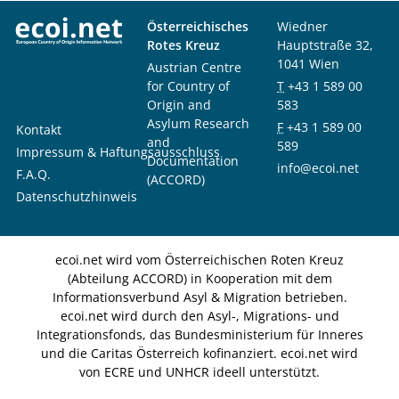
Österreichisches
Wiedner
Rotes Kreuz
Hauptstraße 32,
1041 Wien
Austrian Centre
for Country of
T
+43 1 589 00
Origin and
583
Asylum Research
F
+43 1 589 00
Kontakt
and
589
Impressum & Haftungsausschluss
Documentation
info@ecoi.net
F.A.Q.
(ACCORD)
Datenschutzhinweis
ecoi.net wird vom Österreichischen Roten Kreuz
(Abteilung ACCORD) in Kooperation mit dem
Informationsverbund Asyl & Migration betrieben.
ecoi.net wird durch den Asyl-, Migrations- und
Integrationsfonds, das Bundesministerium für Inneres
und die Caritas Österreich kofinanziert. ecoi.net wird
von ECRE und UNHCR ideell unterstützt.