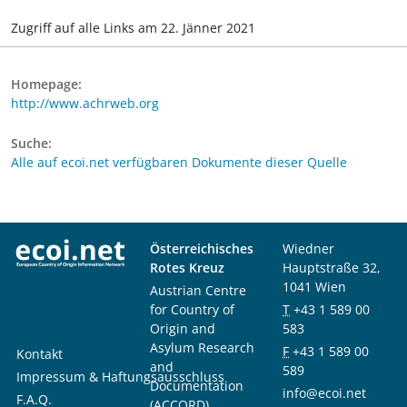
Zugriff auf alle Links am 22. Jänner 2021
Homepage:
http://www.achrweb.org
Suche:
Alle auf ecoi.net verfügbaren Dokumente dieser Quelle
Österreichisches
Wiedner
Rotes Kreuz
Hauptstraße 32,
1041 Wien
Austrian Centre
for Country of
T
+43 1 589 00
Origin and
583
Asylum Research
F
+43 1 589 00
Kontakt
and
589
Impressum & Haftungsausschluss
Documentation
info@ecoi.net
F.A.Q.
(ACCORD)