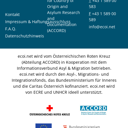
for Country of
T
+43 1 589 00
Origin and
583
Asylum Research
F
+43 1 589 00
Kontakt
and
589
Impressum & Haftungsausschluss
Documentation
info@ecoi.net
F.A.Q.
(ACCORD)
Datenschutzhinweis
ecoi.net wird vom Österreichischen Roten Kreuz
(Abteilung ACCORD) in Kooperation mit dem
Informationsverbund Asyl & Migration betrieben.
ecoi.net wird durch den Asyl-, Migrations- und
Integrationsfonds, das Bundesministerium für Inneres
und die Caritas Österreich kofinanziert. ecoi.net wird
von ECRE und UNHCR ideell unterstützt.