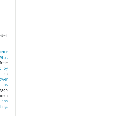
kel,
TNH:
 What
freie
ed by
 sich
ower
rians
tagen
nnen
lians
fing: