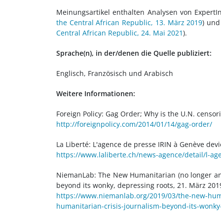
Meinungsartikel enthalten Analysen von ExpertI
the Central African Republic, 13. März 2019
) und
Central African Republic, 24. Mai 2021
).
Sprache(n), in der/denen die Quelle publiziert:
Englisch, Französisch und Arabisch
Weitere Informationen:
Foreign Policy: Gag Order; Why is the U.N. censor
http://foreignpolicy.com/2014/01/14/gag-order/
La Liberté: L'agence de presse IRIN à Genève dev
https://www.laliberte.ch/news-agence/detail/l-a
NiemanLab: The New Humanitarian (no longer an
beyond its wonky, depressing roots, 21. März 201
https://www.niemanlab.org/2019/03/the-new-hum
humanitarian-crisis-journalism-beyond-its-wonky