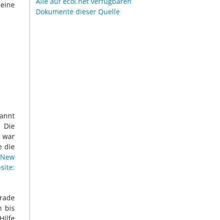
Alle auf ecoi.net verfügbaren
 eine
Dokumente dieser Quelle
kannt
. Die
d war
e die
 New
ite:
erade
 bis
ilfe