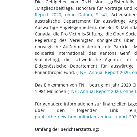
Die Geldgeber von TNH sind „größtenteils 
„Mitgliedsbeiträge, Honorare für Vorträge und 
Report 2020, ohne Datum, S. 41
, Arbeitsübe
australische Departement für auswärtige An
Auswärtige Angelegenheiten), die Bill & Melinda 
Canada, die Pro Victimis-Stiftung, die Open Socie
Regierung des Vereinigten Königreichs über
norwegische Außenministerium, die Patrick J. Mc
solidarité international) des Kantons Genf, di
Vluchteling), die schwedische Agentur für i
Eidgenössische Departement für auswärtige
Philanthropic Fund. (
TNH: Annual Report 2020, oh
Das Einkommen von TNH betrug im Jahr 2020 CHF 
1,981 Millionen (
TNH: Annual Report 2020, ohne D
Für genauere Informationen zur finanziellen Lage
über den folgenden Link ei
public/the_new_humanitarian_annual_report_202
Umfang der Berichterstattung: