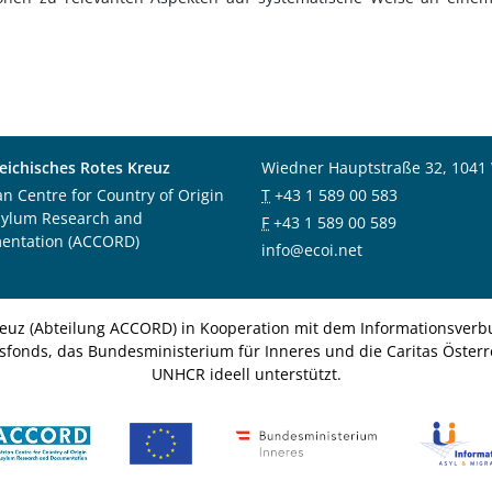
eichisches Rotes Kreuz
Wiedner Hauptstraße 32, 1041
an Centre for Country of Origin
T
+43 1 589 00 583
sylum Research and
F
+43 1 589 00 589
entation (ACCORD)
info@ecoi.net
euz (Abteilung ACCORD) in Kooperation mit dem Informationsverbu
nsfonds, das Bundesministerium für Inneres und die Caritas Österre
UNHCR ideell unterstützt.