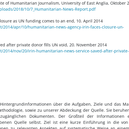
te of Humanitarian Journalism, University of East Anglia, Oktober 
uploads/2018/10/7_Humanitarian-News-Report.pdf
osure as UN funding comes to an end, 10. April 2014
/2014/apr/10/humanitarian-news-agency-irin-faces-closure-un-
ed after private donor fills UN void, 20. November 2014
/2014/nov/20/irin-humanitarian-news-service-saved-after-private-
 Hintergrundinformationen über die Aufgaben, Ziele und das M
Methodologie, sowie zu unserer Abdeckung der Quelle. Sie beruhe
h zugänglichen Dokumenten. Der Großteil der Informationen e
enen Quelle selbst. Ziel ist eine kurze Einführung in die vo
ionen zu relevanten Aspekten auf systematische Weise an eine