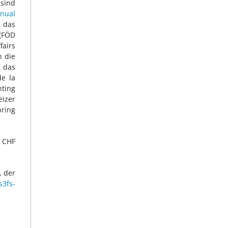
sind
nual
 das
(FÖD
fairs
h die
 das
de la
hting
izer
ring
f CHF
, der
s3fs-