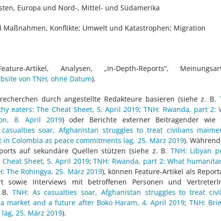
sten, Europa und Nord-, Mittel- und Südamerika
d Maßnahmen, Konflikte; Umwelt und Katastrophen; Migration
ature-Artikel, Analysen, „In-Depth-Reports“, Meinungsarti
bsite von TNH, ohne Datum
).
recherchen durch angestellte Redakteure basieren (siehe z. B.
hy eaters: The Cheat Sheet, 5. April 2019
;
TNH: Rwanda, part 2:
n, 8. April 2019
) oder Berichte externer Beitragender wie 
casualties soar, Afghanistan struggles to treat civilians maim
t in Colombia as peace commitments lag, 25. März 2019
). Während
ports auf sekundäre Quellen stützen (siehe z. B.
TNH: Libyan p
 Cheat Sheet, 5. April 2019
;
TNH: Rwanda, part 2: What humanita
: The Rohingya, 25. März 2019
), können Feature-Artikel als Repor
t sowie Interviews mit betroffenen Personen und VertreterI
. B.
TNH: As casualties soar, Afghanistan struggles to treat civi
a market and a future after Boko Haram, 4. April 2019
;
TNH: Brie
lag, 25. März 2019
).