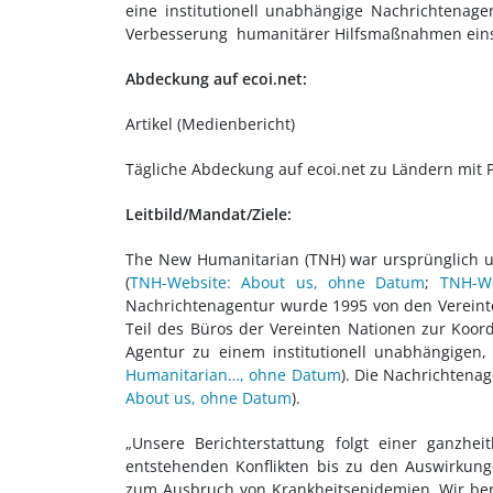
eine institutionell unabhängige Nachrichtenage
Verbesserung humanitärer Hilfsmaßnahmen eins
Abdeckung auf ecoi.net:
Artikel (Medienbericht)
Tägliche Abdeckung auf ecoi.net zu Ländern mit Pr
Leitbild/Mandat/Ziele:
The New Humanitarian (TNH) war ursprünglich u
(
TNH-Website: About us, ohne Datum
;
TNH-W
Nachrichtenagentur wurde 1995 von den Vereint
Teil des Büros der Vereinten Nationen zur Koor
Agentur zu einem institutionell unabhängigen
Humanitarian…, ohne Datum
). Die Nachrichtena
About us, ohne Datum
).
„Unsere Berichterstattung folgt einer ganzhe
entstehenden Konflikten bis zu den Auswirkun
zum Ausbruch von Krankheitsepidemien. Wir be