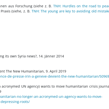
nnen aus Forschung (siehe z. B.
TNH: Hurdles on the road to pea
 Praxis (siehe, z. B.
TNH: The young are key to avoiding old mistak
ing its own Syria news?, 14. Jänner 2014
ient The New Humanitarian, 9. April 2019
gence-de-presse-irin-a-geneve-devient-the-new-humanitarian/5096
 acronymed UN agency) wants to move humanitarian crisis journ
9
anitarian-no-longer-an-acronymed-un-agency-wants-to-move-
-depressing-roots/