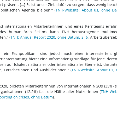
t präsent. […] Es ist unser Ziel, dafür zu sorgen, dass wenig beac
olitischen Agenda bleiben.“ (
TNH-Website: About us, ohne D
d internationalen MitarbeiterInnen und eines Kernteams erfah
 des humanitären Sektors kann TNH herausragende multimed
en.“ (
TNH: Annual Report 2020, ohne Datum, S. 6
, Arbeitsüberse
an ein Fachpublikum, sind jedoch auch einer interessierten, g
erichterstattung bietet eine Informationsgrundlage für jene, deren
n auf lokaler, nationaler oder internationaler Ebene ist, darunt
n, ForscherInnen und AusbilderInnen.“ (
TNH-Website: About us, 
20, bildeten MitarbeiterInnen von internationalen NGOs (35%) 
ganisationen (12,2%) fast die Hälfte aller NutzerInnen (
TNH-Webs
eporting on crises, ohne Datum
).