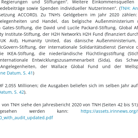
Regierungen und Stiftungen“. Weitere Einkommensquellen 
Redebeiträge sowie Spenden individueller NutzerInnen“. (
TNH: An
rsetzung ACCORD). Zu TNH’s Geldgebern im Jahr 2020 zählen:
gelegenheiten und Handel, das belgische Außenministerium 
Gates-Stiftung, die David und Lucile Packard-Stiftung, Global Af
ty Institute-Stiftung, der H2H Network’s H2H Fund (finanziert durc
 UK Aid), Humanity United, das dänische Außenministerium,
Govern-Stiftung, der internationale Solidaritätsdienst (Service 
e IKEA-Stiftung, die niederländische Flüchtlingsstiftung (Stic
nternationale Entwicklungszusammenarbeit (Sida), das Schwe
 Angelegenheiten, der Wallace Global Fund und der Wellsp
ne Datum, S. 41
)
2,055 Millionen; die Ausgaben beliefen sich im selben Jahr au
atum, S. 42
).
 von TNH siehe den Jahresbericht 2020 von TNH (Seiten 42 bis 51)
ngesehen werden kann:
https://assets.irinnews.org/
0_with_audit_updated.pdf