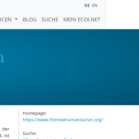
DE
EN
URCEN
BLOG
SUCHE
MEIN ECOI.NET
)
Homepage:
https://www.thenewhumanitarian.org/
g der
Suche:
, ist