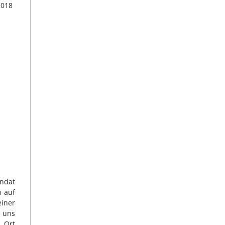
2018
andat
n auf
iner
n uns
m Ort