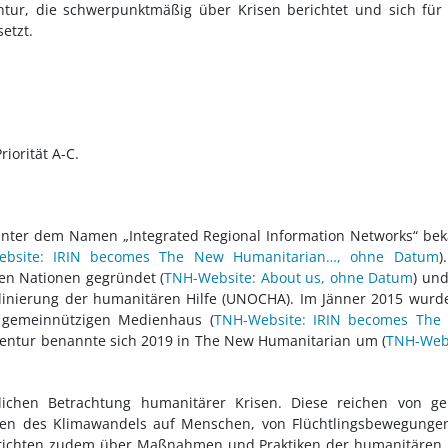
ntur, die schwerpunktmäßig über Krisen berichtet und sich für
etzt.
iorität A-C.
nter dem Namen „Integrated Regional Information Networks“ be
ebsite: IRIN becomes The New Humanitarian…, ohne Datum
)
en Nationen gegründet (
TNH-Website: About us, ohne Datum
) un
dinierung der humanitären Hilfe (UNOCHA). Im Jänner 2015 wurd
, gemeinnützigen Medienhaus (
TNH-Website: IRIN becomes The
gentur benannte sich 2019 in The New Humanitarian um (
TNH-Webs
itlichen Betrachtung humanitärer Krisen. Diese reichen von g
gen des Klimawandels auf Menschen, von Flüchtlingsbewegungen
richten zudem über Maßnahmen und Praktiken der humanitären H