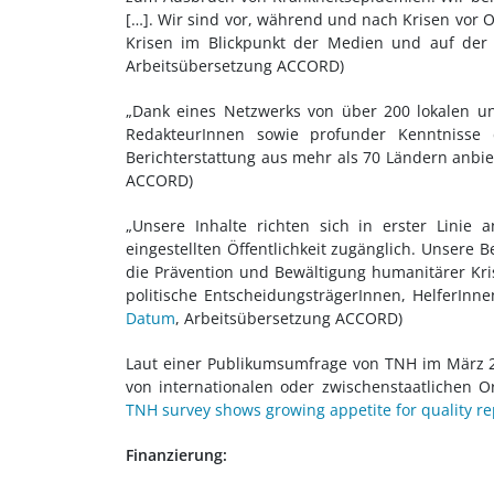
[…]. Wir sind vor, während und nach Krisen vor Or
Krisen im Blickpunkt der Medien und auf der p
Arbeitsübersetzung ACCORD)
„Dank eines Netzwerks von über 200 lokalen un
RedakteurInnen sowie profunder Kenntnisse
Berichterstattung aus mehr als 70 Ländern anbiet
ACCORD)
„Unsere Inhalte richten sich in erster Linie 
eingestellten Öffentlichkeit zugänglich. Unsere B
die Prävention und Bewältigung humanitärer Krise
politische EntscheidungsträgerInnen, HelferInne
Datum
, Arbeitsübersetzung ACCORD)
Laut einer Publikumsumfrage von TNH im März 20
von internationalen oder zwischenstaatlichen Or
TNH survey shows growing appetite for quality r
Finanzierung: