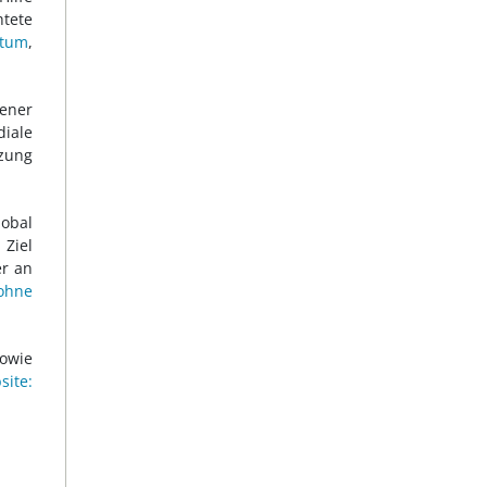
htete
atum
,
rener
iale
tzung
lobal
 Ziel
er an
ohne
sowie
ite: