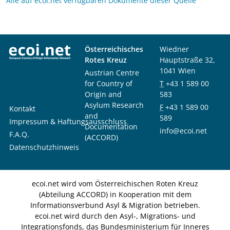
Alle auf ecoi.net verfügbaren Dokumente dieser Quelle
Österreichisches
Wiedner
Rotes Kreuz
Hauptstraße 32,
1041 Wien
Austrian Centre
for Country of
T
+43 1 589 00
Origin and
583
Asylum Research
F
+43 1 589 00
Kontakt
and
589
Impressum & Haftungsausschluss
Documentation
info@ecoi.net
F.A.Q.
(ACCORD)
Datenschutzhinweis
ecoi.net wird vom Österreichischen Roten Kreuz
(Abteilung ACCORD) in Kooperation mit dem
Informationsverbund Asyl & Migration betrieben.
ecoi.net wird durch den Asyl-, Migrations- und
Integrationsfonds, das Bundesministerium für Inneres