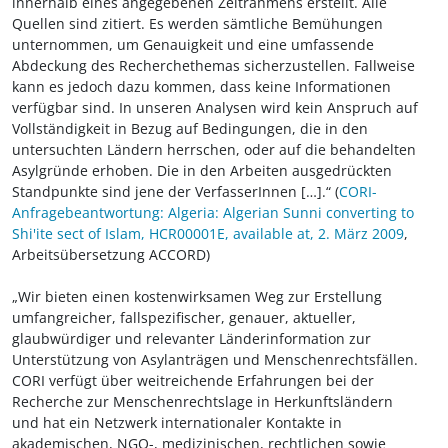
innerhalb eines angegebenen Zeitrahmens erstellt. Alle
Quellen sind zitiert. Es werden sämtliche Bemühungen
unternommen, um Genauigkeit und eine umfassende
Abdeckung des Recherchethemas sicherzustellen. Fallweise
kann es jedoch dazu kommen, dass keine Informationen
verfügbar sind. In unseren Analysen wird kein Anspruch auf
Vollständigkeit in Bezug auf Bedingungen, die in den
untersuchten Ländern herrschen, oder auf die behandelten
Asylgründe erhoben. Die in den Arbeiten ausgedrückten
Standpunkte sind jene der VerfasserInnen […].“ (
CORI-
Anfragebeantwortung: Algeria: Algerian Sunni converting to
Shi'ite sect of Islam, HCR00001E, available at, 2. März 2009
,
Arbeitsübersetzung ACCORD)
„Wir bieten einen kostenwirksamen Weg zur Erstellung
umfangreicher, fallspezifischer, genauer, aktueller,
glaubwürdiger und relevanter Länderinformation zur
Unterstützung von Asylanträgen und Menschenrechtsfällen.
CORI verfügt über weitreichende Erfahrungen bei der
Recherche zur Menschenrechtslage in Herkunftsländern
und hat ein Netzwerk internationaler Kontakte in
akademischen, NGO-, medizinischen, rechtlichen sowie