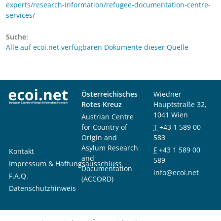
experts/research-information/refugee-documentation-centre-
services/
Suche:
Alle auf ecoi.net verfügbaren Dokumente dieser Quelle
Österreichisches
Wiedner
Rotes Kreuz
Hauptstraße 32,
1041 Wien
Austrian Centre
for Country of
T
+43 1 589 00
Origin and
583
Asylum Research
F
+43 1 589 00
Kontakt
and
589
Impressum & Haftungsausschluss
Documentation
info@ecoi.net
F.A.Q.
(ACCORD)
Datenschutzhinweis