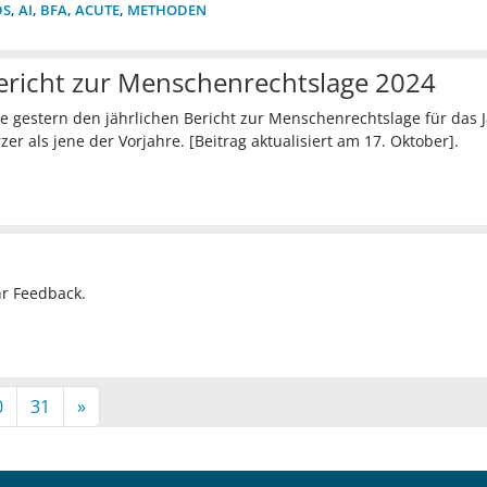
DS
,
AI
,
BFA
,
ACUTE
,
METHODEN
bericht zur Menschenrechtslage 2024
 gestern den jährlichen Bericht zur Menschenrechtslage für das 
er als jene der Vorjahre. [Beitrag aktualisiert am 17. Oktober].
hr Feedback.
0
31
»