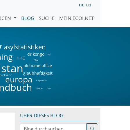
DE
EN
URCEN
BLOG
SUCHE
MEIN ECOI.NET
r
asylstatistiken
ning
dr kongo
asyl
HHC
BFA
istan
uk home office
glaubhaftigkeit
rückkehr
a
europa
bangladesch
ndbuch
belgien
usa
ÜBER DIESES BLOG
Blog durchsuchen