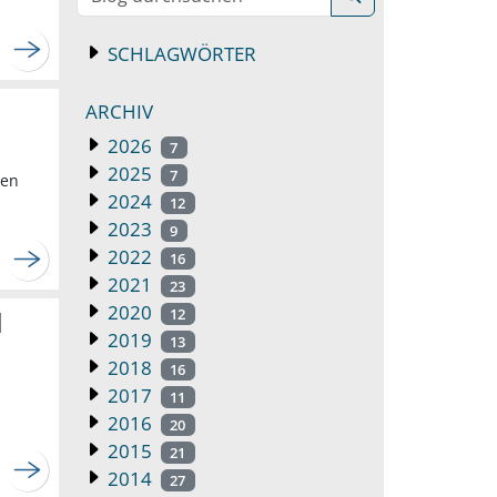
SCHLAGWÖRTER
ARCHIV
2026
7
2025
7
hen
2024
12
2023
9
2022
16
2021
23
2020
12
d
2019
13
2018
16
2017
11
2016
20
2015
21
2014
27