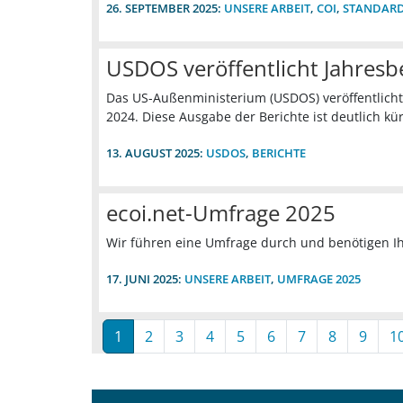
26. SEPTEMBER 2025:
UNSERE ARBEIT
,
COI
,
STANDAR
USDOS veröffentlicht Jahres
Das US-Außenministerium (USDOS) veröffentlichte
2024. Diese Ausgabe der Berichte ist deutlich kürz
13. AUGUST 2025:
USDOS
,
BERICHTE
ecoi.net-Umfrage 2025
Wir führen eine Umfrage durch und benötigen I
17. JUNI 2025:
UNSERE ARBEIT
,
UMFRAGE 2025
1
2
3
4
5
6
7
8
9
1