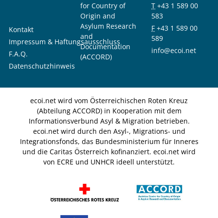
for Country of
T
+43 1 589 00
Origin and
583
Asylum Research
F
+43 1 589 00
Kontakt
and
589
Impressum & Haftungsausschluss
Documentation
info@ecoi.net
F.A.Q.
(ACCORD)
Datenschutzhinweis
ecoi.net wird vom Österreichischen Roten Kreuz
(Abteilung ACCORD) in Kooperation mit dem
Informationsverbund Asyl & Migration betrieben.
ecoi.net wird durch den Asyl-, Migrations- und
Integrationsfonds, das Bundesministerium für Inneres
und die Caritas Österreich kofinanziert. ecoi.net wird
von ECRE und UNHCR ideell unterstützt.