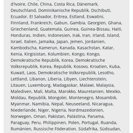
d'Ivoire, Chile, China, Costa Rica, Dänemark,
Deutschland, Dominikanische Republik, Dschibuti,
Ecuador, El Salvador, Eritrea, Estland, Eswatini,
Finnland, Frankreich, Gabun, Gambia, Georgien, Ghana,
Griechenland, Guatemala, Guinea, Guinea-Bissau, Haiti,
Honduras, Indien, Indonesien, Irak, Iran, Irland, Island,
Israel, Italien, Jamaika, Japan, Jemen, Jordanien,
Kambodscha, Kamerun, Kanada, Kasachstan, Katar,
Kenia, Kirgisistan, Kolumbien, Kongo, Kongo,
Demokratische Republik, Korea, Demokratische
Volksrepublik, Korea, Republik, Kosovo, Kroatien, Kuba,
Kuwait, Laos, Demokratische Volksrepublik, Lesotho,
Lettland, Libanon, Liberia, Libyen, Liechtenstein,
Litauen, Luxemburg, Madagaskar, Malawi, Malaysia,
Malediven, Mali, Malta, Marokko, Mauretanien, Mexiko,
Moldau, Republik, Mongolei, Montenegro, Mosambik,
Myanmar, Namibia, Nepal, Neuseeland, Nicaragua,
Niederlande, Niger, Nigeria, Nordmazedonien,
Norwegen, Oman, Pakistan, Palästina, Panama,
Paraguay, Peru, Philippinen, Polen, Portugal, Ruanda,
Rumänien, Russische Föderation, Südafrika, Südsudan,