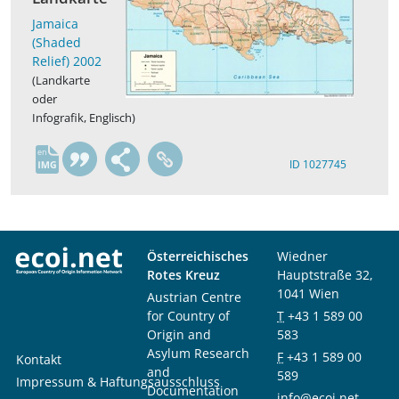
Jamaica
(Shaded
Relief) 2002
(Landkarte
oder
Infografik, Englisch)
en
ID 1027745
Österreichisches
Wiedner
Rotes Kreuz
Hauptstraße 32,
1041 Wien
Austrian Centre
for Country of
T
+43 1 589 00
Origin and
583
Asylum Research
F
+43 1 589 00
Kontakt
and
589
Impressum & Haftungsausschluss
Documentation
info@ecoi.net