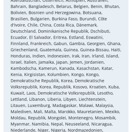
Aserbaidschan, Österreich, Äthiopien, Australien,
Bahrain, Bangladesch, Belarus, Belgien, Benin, Bhutan,
Bolivien, Bosnien und Herzegowina, Botsuana,
Brasilien, Bulgarien, Burkina Faso, Burundi, Côte
d'Ivoire, Chile, China, Costa Rica, Dänemark,
Deutschland, Dominikanische Republik, Dschibuti,
Ecuador, El Salvador, Eritrea, Estland, Eswatini,
Finnland, Frankreich, Gabun, Gambia, Georgien, Ghana,
Griechenland, Guatemala, Guinea, Guinea-Bissau, Haiti,
Honduras, Indien, Indonesien, Irak, Iran, Irland, Island,
Israel, Italien, Jamaika, Japan, Jemen, Jordanien,
Kambodscha, Kamerun, Kanada, Kasachstan, Katar,
Kenia, Kirgisistan, Kolumbien, Kongo, Kongo,
Demokratische Republik, Korea, Demokratische
Volksrepublik, Korea, Republik, Kosovo, Kroatien, Kuba,
Kuwait, Laos, Demokratische Volksrepublik, Lesotho,
Lettland, Libanon, Liberia, Libyen, Liechtenstein,
Litauen, Luxemburg, Madagaskar, Malawi, Malaysia,
Malediven, Mali, Malta, Marokko, Mauretanien, Mexiko,
Moldau, Republik, Mongolei, Montenegro, Mosambik,
Myanmar, Namibia, Nepal, Neuseeland, Nicaragua,
Niederlande, Niger, Nigeria, Nordmazedonien,