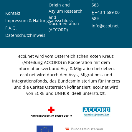
Origin and
583
Asylum Research
F
+43 1 589 00
Kontakt
and
589
Impressum & Haftungsausschluss
Documentation
info@ecoi.net
F.A.Q.
(ACCORD)
Datenschutzhinweis
ecoi.net wird vom Österreichischen Roten Kreuz
(Abteilung ACCORD) in Kooperation mit dem
Informationsverbund Asyl & Migration betrieben.
ecoi.net wird durch den Asyl-, Migrations- und
Integrationsfonds, das Bundesministerium für Inneres
und die Caritas Österreich kofinanziert. ecoi.net wird
von ECRE und UNHCR ideell unterstützt.