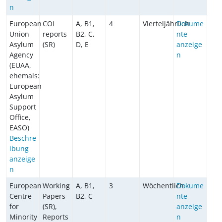
n
European
COI
A, B1,
4
Vierteljährlich
Dokume
Union
reports
B2, C,
nte
Asylum
(SR)
D, E
anzeige
Agency
n
(EUAA,
ehemals:
European
Asylum
Support
Office,
EASO)
Beschre
ibung
anzeige
n
European
Working
A, B1,
3
Wöchentlich
Dokume
Centre
Papers
B2, C
nte
for
(SR),
anzeige
Minority
Reports
n