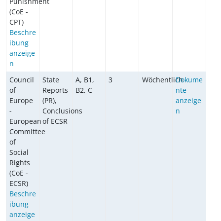
Punishment
(CoE -
CPT)
Beschre
ibung
anzeige
n
Council
State
A, B1,
3
Wöchentlich
Dokume
of
Reports
B2, C
nte
Europe
(PR),
anzeige
-
Conclusions
n
European
of ECSR
Committee
of
Social
Rights
(CoE -
ECSR)
Beschre
ibung
anzeige