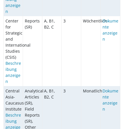
anzeige
n
Center
Reports
A, B1,
3
Wöchentlich
Dokume
for
(SR)
B2, C
nte
Strategic
anzeige
and
n
International
Studies
(CSIS)
Beschre
ibung
anzeige
n
Central
Analytical
A, B1,
3
Monatlich
Dokume
Asia-
Articles
B2, C
nte
Caucasus
(SR),
anzeige
Institute
Field
n
Beschre
Reports
ibung
(SR),
anzeige
Other