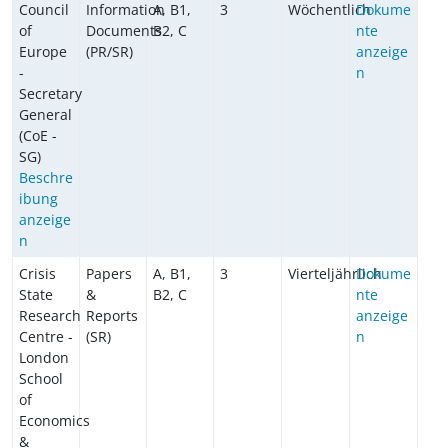
Council
Information
A, B1,
3
Wöchentlich
Dokume
of
Documents
B2, C
nte
Europe
(PR/SR)
anzeige
-
n
Secretary
General
(CoE -
SG)
Beschre
ibung
anzeige
n
Crisis
Papers
A, B1,
3
Vierteljährlich
Dokume
State
&
B2, C
nte
Research
Reports
anzeige
Centre -
(SR)
n
London
School
of
Economics
&