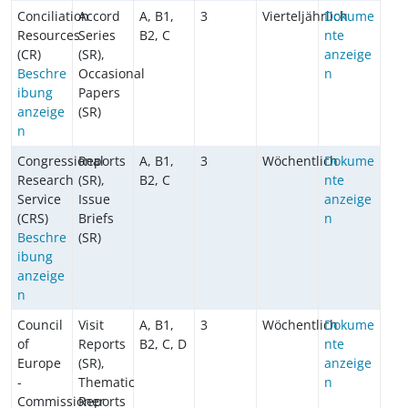
Conciliation
Accord
A, B1,
3
Vierteljährlich
Dokume
Resources
Series
B2, C
nte
(CR)
(SR),
anzeige
Beschre
Occasional
n
ibung
Papers
anzeige
(SR)
n
Congressional
Reports
A, B1,
3
Wöchentlich
Dokume
Research
(SR),
B2, C
nte
Service
Issue
anzeige
(CRS)
Briefs
n
Beschre
(SR)
ibung
anzeige
n
Council
Visit
A, B1,
3
Wöchentlich
Dokume
of
Reports
B2, C, D
nte
Europe
(SR),
anzeige
-
Thematic
n
Commissioner
Reports