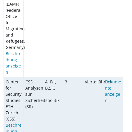
(BAMF)
(Federal
Office
for
Migration
and
Refugees,
Germany)
Beschre
ibung
anzeige
n
Center
CSS
A, B1,
3
Vierteljährlich
Dokume
for
Analysen
B2, C
nte
Security
zur
anzeige
Studies,
Sicherheitspolitik
n
ETH
(SR)
Zurich
(CSS)
Beschre
ibung