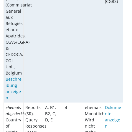
(CGRS)
(Commisariat
Général
aux
Réfugiés
et aux
Apatrides,
CGVS/CGRA)
&
CEDOCA,
COI
Unit,
Belgium
Beschre
ibung
anzeige
n
ehemals
Reports
A, B1,
4
ehemals
Dokume
abgedeckt:
(SR),
B2, C,
Monatlich.
nte
Country
Query
D, E
Wird
anzeige
of
Responses
nicht
n