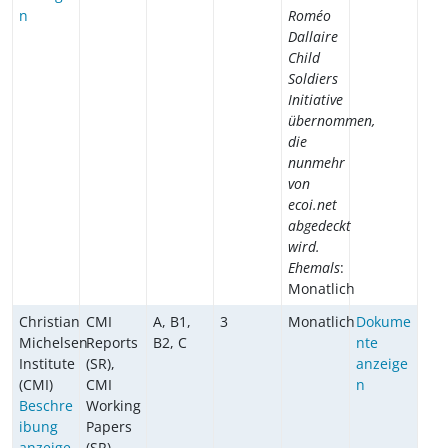
n
Roméo
Dallaire
Child
Soldiers
Initiative
übernommen,
die
nunmehr
von
ecoi.net
abgedeckt
wird.
Ehemals
:
Monatlich
Christian
CMI
A, B1,
3
Monatlich
Dokume
Michelsen
Reports
B2, C
nte
Institute
(SR),
anzeige
(CMI)
CMI
n
Beschre
Working
ibung
Papers
anzeige
(SR)