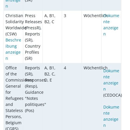
n
Christian
Press
A, B1,
3
Wöchentlich
Dokume
Solidarity
Releases
B2, C
nte
Worldwide
(PressR),
anzeige
(CSW)
Reports
n
Beschre
(SR),
ibung
Country
anzeige
Profiles
n
(SR)
Office
Reports
A, B1,
4
Wöchentlich
Dokume
of the
(SR),
B2, C,
nte
Commissioner
Responses
D, E
anzeige
General
(Resp),
n
for
Guidance
(CEDOCA)
Refugees
"Notes
and
politiques"
Dokume
Stateless
(Pos)
nte
Persons,
anzeige
Belgium
n
(CGRS)