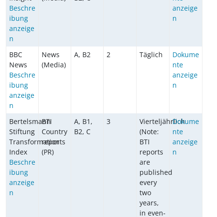
Beschre
anzeige
ibung
n
anzeige
n
BBC
News
A, B2
2
Täglich
Dokume
News
(Media)
nte
Beschre
anzeige
ibung
n
anzeige
n
Bertelsmann
BTI
A, B1,
3
Vierteljährlich
Dokume
Stiftung
Country
B2, C
(Note:
nte
Transformation
reports
BTI
anzeige
Index
(PR)
reports
n
Beschre
are
ibung
published
anzeige
every
n
two
years,
in even-