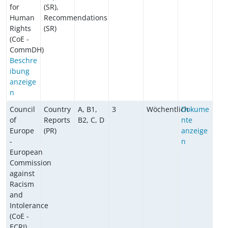
for
(SR),
Human
Recommendations
Rights
(SR)
(CoE -
CommDH)
Beschre
ibung
anzeige
n
Council
Country
A, B1,
3
Wöchentlich
Dokume
of
Reports
B2, C, D
nte
Europe
(PR)
anzeige
-
n
European
Commission
against
Racism
and
Intolerance
(CoE -
ECRI)