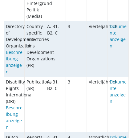
Hintergrund
Politik
(Media)
Directory
Country-
A, B1,
3
Vierteljährlich
Dokume
of
specific
B2, C
nte
Development
Directories
anzeige
Organizations
of
n
Beschre
Development
ibung
Organizations
anzeige
(PR)
n
Disability
Publications
A, B1,
3
Vierteljährlich
Dokume
Rights
(SR)
B2, C
nte
International
anzeige
(DRI)
n
Beschre
ibung
anzeige
n
Dutch
Reports
A, B1,
4
Monatlich
Dokume