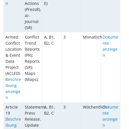
n
Actions
E)
(PressR),
ai-
Journal
(SR)
Armed
Conflict
A, B1,
3
Monatlich
Dokume
Conflict
Trend
B2, C
nte
Location
Reports
anzeige
& Event
(PR);
n
Data
Reports
Project
(SR);
(ACLED)
Maps
Beschre
(Maps);
ibung
anzeige
n
Article
Statement,
A, B1,
3
Wöchentlich
Dokume
19
Press
B2, C
nte
Beschre
Release,
anzeige
ibung
Update
n