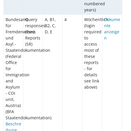
numbered
years)
Bundesamt
Query
A, B1,
4
Wöchentlich
Dokume
für
responses
B2, C,
(login
nte
Fremdenwesen
(Res),
D, E
required
anzeige
und
Reports
to
n
Asyl -
(SR)
access
Staatendokumentation
most of
(Federal
these
Office
reports
for
- for
Immigration
details
and
see link
Asylum
above)
- COI
unit,
Austria)
(BFA
Staatendokumentation)
Beschre
ibung