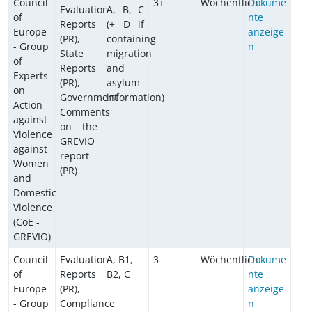
Council
3+
Wöchentlich
Dokume
Evaluation
A, B, C
of
nte
Reports
(+ D if
Europe
anzeige
(PR),
containing
- Group
n
State
migration
of
Reports
and
Experts
(PR),
asylum
on
Government
information)
Action
Comments
against
on the
Violence
GREVIO
against
report
Women
(PR)
and
Domestic
Violence
(CoE -
GREVIO)
Council
Evaluation
A, B1,
3
Wöchentlich
Dokume
of
Reports
B2, C
nte
Europe
(PR),
anzeige
- Group
Compliance
n