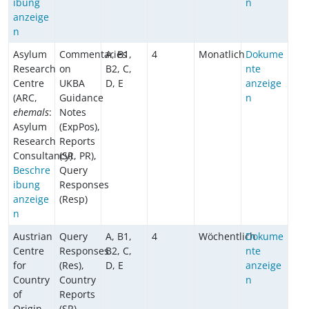
ibung
n
anzeige
n
Asylum
Commentaries
A, B1,
4
Monatlich
Dokume
Research
on
B2, C,
nte
Centre
UKBA
D, E
anzeige
(ARC,
Guidance
n
ehemals
:
Notes
Asylum
(ExpPos),
Research
Reports
Consultancy)
(SR, PR),
Beschre
Query
ibung
Responses
anzeige
(Resp)
n
Austrian
Query
A, B1,
4
Wöchentlich
Dokume
Centre
Responses
B2, C,
nte
for
(Res),
D, E
anzeige
Country
Country
n
of
Reports
Origin
(SR)