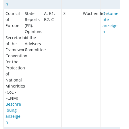
n
Council
State
A, B1,
3
Wöchentlich
Dokume
of
Reports
B2, C
nte
Europe
(PR),
anzeige
-
Opinions
n
Secretariat
of the
of the
Advisory
Framework
Committee
Convention
for the
Protection
of
National
Minorities
(CoE -
FCNM)
Beschre
ibung
anzeige
n