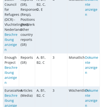
Council
(SR),
B2, C,
nte
for
Responses
D, E
anzeige
Refugees
(Resp),
n
(DCR) -
Positions
VluchtelingenWerk
(Pos),
Nederland
other
Beschre
country
ibung
reports
anzeige
(SR)
n
Enough
Reports
A, B1,
3
Monatlich
Dokume
Project
(SR)
B2, C
nte
Beschre
anzeige
ibung
n
anzeige
n
EurasiaNet
Articles
A, B1,
3
Wöchentlich
Dokume
Beschre
(Media)
B2, C
nte
ibung
anzeige
anzeige
n