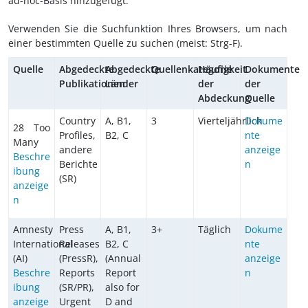
ad-hoc-Basis hinzugefügt.
Verwenden Sie die Suchfunktion Ihres Browsers, um nach
einer bestimmten Quelle zu suchen (meist: Strg-F).
Quelle
Abgedeckte
Abgedeckte
Quellenkategorie
Häufigkeit
Dokumente
Publikationen
Länder
der
der
Abdeckung
Quelle
Country
A, B1,
3
Vierteljährlich
Dokume
28 Too
Profiles,
B2, C
nte
Many
andere
anzeige
Beschre
Berichte
n
ibung
(SR)
anzeige
n
Amnesty
Press
A, B1,
3+
Täglich
Dokume
International
Releases
B2, C
nte
(AI)
(PressR),
(Annual
anzeige
Beschre
Reports
Report
n
ibung
(SR/PR),
also for
anzeige
Urgent
D and