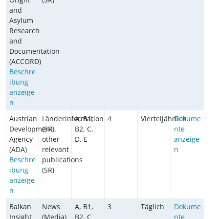
and
Asylum
Research
and
Documentation
(ACCORD)
Beschre
ibung
anzeige
n
Austrian
Länderinformation
A, B1,
4
Vierteljährlich
Dokume
Development
(SR),
B2, C,
nte
Agency
other
D, E
anzeige
(ADA)
relevant
n
Beschre
publications
ibung
(SR)
anzeige
n
Balkan
News
A, B1,
3
Täglich
Dokume
Insight
(Media)
B2, C
nte