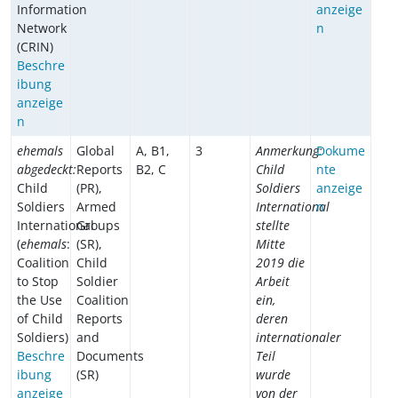
Information
anzeige
Network
n
(CRIN)
Beschre
ibung
anzeige
n
ehemals
Global
A, B1,
3
Anmerkung:
Dokume
abgedeckt:
Reports
B2, C
Child
nte
Child
(PR),
Soldiers
anzeige
Soldiers
Armed
International
n
International
Groups
stellte
(
ehemals
:
(SR),
Mitte
Coalition
Child
2019 die
to Stop
Soldier
Arbeit
the Use
Coalition
ein,
of Child
Reports
deren
Soldiers)
and
internationaler
Beschre
Documents
Teil
ibung
(SR)
wurde
anzeige
von der