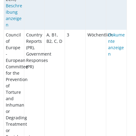
Beschre
ibung
anzeige
n
Council
Country
A, B1,
3
Wöchentlich
Dokume
of
Reports
B2, C, D
nte
Europe
(PR),
anzeige
-
Government
n
European
Responses
Committee
(PR)
for the
Prevention
of
Torture
and
Inhuman
or
Degrading
Treatment
or