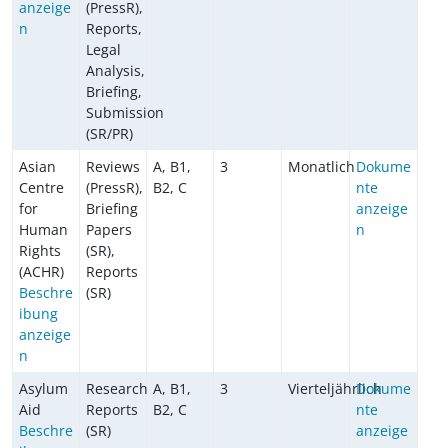
anzeige
(PressR),
n
Reports,
Legal
Analysis,
Briefing,
Submission
(SR/PR)
Asian
Reviews
A, B1,
3
Monatlich
Dokume
Centre
(PressR),
B2, C
nte
for
Briefing
anzeige
Human
Papers
n
Rights
(SR),
(ACHR)
Reports
Beschre
(SR)
ibung
anzeige
n
Asylum
Research
A, B1,
3
Vierteljährlich
Dokume
Aid
Reports
B2, C
nte
Beschre
(SR)
anzeige