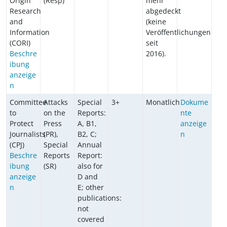
Origin
(Resp)
mehr
Research
abgedeckt
and
(keine
Information
Veröffentlichungen
(CORI)
seit
Beschre
2016).
ibung
anzeige
n
Committee
Attacks
Special
3+
Monatlich
Dokume
to
on the
Reports:
nte
Protect
Press
A, B1,
anzeige
Journalists
(PR),
B2, C;
n
(CPJ)
Special
Annual
Beschre
Reports
Report:
ibung
(SR)
also for
anzeige
D and
n
E; other
publications:
not
covered