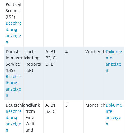
Political
Science
(LSE)
Beschre
ibung
anzeige
n
Danish
Fact-
A, B1,
4
Wöchentlich
Dokume
Immigration
finding
B2, C,
nte
Service
Reports
D, E
anzeige
(DIS)
(SR)
n
Beschre
ibung
anzeige
n
Deutschlandfunk
News
A, B1,
3
Monatlich
Dokume
Beschre
from
B2, C
nte
ibung
Eine
anzeige
anzeige
Welt
n
n
and