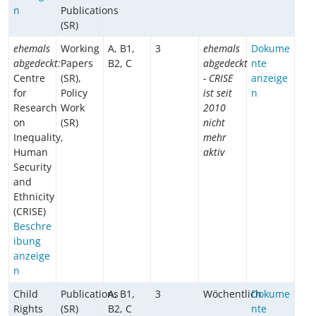
n
Publications
(SR)
ehemals
Working
A, B1,
3
ehemals
Dokume
abgedeckt:
Papers
B2, C
abgedeckt
nte
Centre
(SR),
- CRISE
anzeige
for
Policy
ist seit
n
Research
Work
2010
on
(SR)
nicht
Inequality,
mehr
Human
aktiv
Security
and
Ethnicity
(CRISE)
Beschre
ibung
anzeige
n
Child
Publications
A, B1,
3
Wöchentlich
Dokume
Rights
(SR)
B2, C
nte