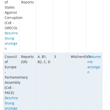
of
Reports
States
Against
Corruption
(CoE -
GRECO)
Beschre
ibung
anzeige
n
Council
Reports
A, B1,
3
Wöchentlich
Dokume
of
(SR)
B2, C, D
nte
Europe
anzeige
-
n
Parliamentary
Assembly
(CoE -
PACE)
Beschre
ibung
anzeige