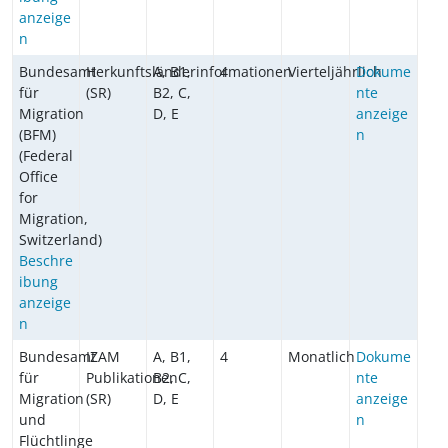
anzeige
n
Bundesamt
Herkunftsländerinformationen
A, B1,
4
Vierteljährlich
Dokume
für
(SR)
B2, C,
nte
Migration
D, E
anzeige
(BFM)
n
(Federal
Office
for
Migration,
Switzerland)
Beschre
ibung
anzeige
n
Bundesamt
IZAM
A, B1,
4
Monatlich
Dokume
für
Publikationen
B2, C,
nte
Migration
(SR)
D, E
anzeige
und
n
Flüchtlinge