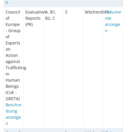
n
Council
Evaluation
A, B1,
3
Wöchentlich
Dokume
of
Reports
B2, C
nte
Europe
(PR)
anzeige
- Group
n
of
Experts
on
Action
against
Trafficking
in
Human
Beings
(CoE -
GRETA)
Beschre
ibung
anzeige
n