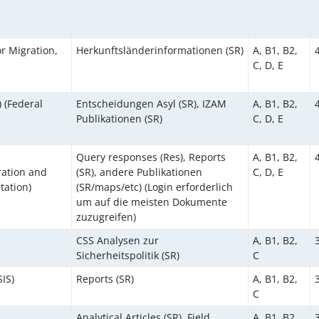
r Migration,
Herkunftsländerinformationen (SR)
A, B1, B2,
C, D, E
 (Federal
Entscheidungen Asyl (SR), IZAM
A, B1, B2,
Publikationen (SR)
C, D, E
Query responses (Res), Reports
A, B1, B2,
ration and
(SR), andere Publikationen
C, D, E
tation)
(SR/maps/etc) (Login erforderlich
um auf die meisten Dokumente
zuzugreifen)
CSS Analysen zur
A, B1, B2,
Sicherheitspolitik (SR)
C
SIS)
Reports (SR)
A, B1, B2,
C
Analytical Articles (SR), Field
A, B1, B2,