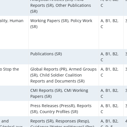
Reports (SR), Other Publications
C
(SR)
ality, Human
Working Papers (SR), Policy Work
A, B1, B2,
(SR)
C
Publications (SR)
A, B1, B2,
C
to Stop the
Global Reports (PR), Armed Groups
A, B1, B2,
(SR), Child Soldier Coalition
C
Reports and Documents (SR)
CMI Reports (SR), CMI Working
A, B1, B2,
Papers (SR)
C
Press Releases (PressR), Reports
A, B1, B2,
(SR), Country Profiles (SR)
C
s and
Reports (SR), Responses (Resp),
A, B1, B2,
 Général aux
Guidance "Notes politiques" (Pos)
C, D, E