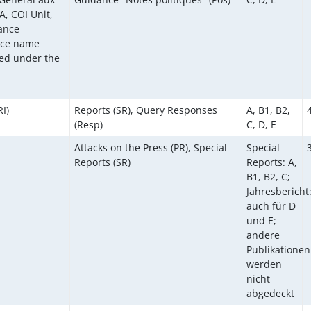
, COI Unit,
dance
rce name
ed under the
I)
Reports (SR), Query Responses
A, B1, B2,
(Resp)
C, D, E
Attacks on the Press (PR), Special
Special
Reports (SR)
Reports: A,
B1, B2, C;
Jahresbericht
auch für D
und E;
andere
Publikationen
werden
nicht
abgedeckt