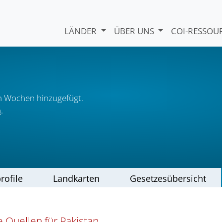
LÄNDER
ÜBER UNS
COI-RESSO
n Wochen hinzugefügt.
n
.
rofile
Landkarten
Gesetzesübersicht
 Quellen für Pakistan