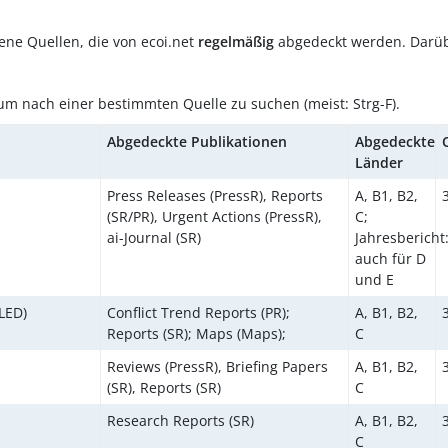
 jene Quellen, die von ecoi.net
regelmäßig
abgedeckt werden. Darüb
um nach einer bestimmten Quelle zu suchen (meist: Strg-F).
Abgedeckte Publikationen
Abgedeckte
Länder
Press Releases (PressR), Reports
A, B1, B2,
(SR/PR), Urgent Actions (PressR),
C;
ai-Journal (SR)
Jahresbericht
auch für D
und E
LED)
Conflict Trend Reports (PR);
A, B1, B2,
Reports (SR); Maps (Maps);
C
Reviews (PressR), Briefing Papers
A, B1, B2,
(SR), Reports (SR)
C
Research Reports (SR)
A, B1, B2,
C