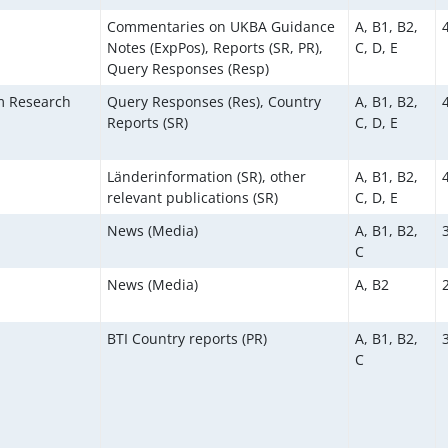
Commentaries on UKBA Guidance
A, B1, B2,
Notes (ExpPos), Reports (SR, PR),
C, D, E
Query Responses (Resp)
um Research
Query Responses (Res), Country
A, B1, B2,
Reports (SR)
C, D, E
Länderinformation (SR), other
A, B1, B2,
relevant publications (SR)
C, D, E
News (Media)
A, B1, B2,
C
News (Media)
A, B2
BTI Country reports (PR)
A, B1, B2,
C