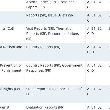
Accord Series (SR), Occasional
A, B1, B2,
Papers (SR)
C
Reports (SR), Issue Briefs (SR)
A, B1, B2,
C
hts (CoE -
Visit Reports (SR), Thematic
A, B1, B2,
Reports (SR), Recommendations
C, D
(SR)
st Racism and
Country Reports (PR)
A, B1, B2,
C, D
Prevention of
Country Reports (PR), Government
A, B1, B2,
r Punishment
Responses (PR)
C, D
l Rights (CoE
State Reports (PR), Conclusions of
A, B1, B2,
ECSR
C
gainst
Evaluation Reports (PR)
A, B1, B2,