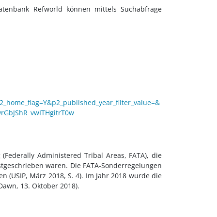
atenbank Refworld können mittels Suchabfrage
&p2_home_flag=Y&p2_published_year_filter_value=&
rGbJShR_vwITHgitrT0w
Federally Administered Tribal Areas, FATA), die
festgeschrieben waren. Die FATA-Sonderregelungen
en (USIP, März 2018,
S. 4).
Im Jahr 2018 wurde die
Dawn, 13. Oktober 2018
).