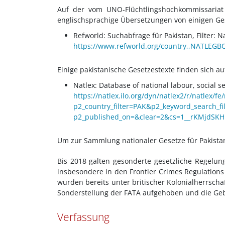
Auf der vom UNO-Flüchtlingshochkommissariat
englischsprachige Übersetzungen von einigen Ge
Refworld: Suchabfrage für Pakistan, Filter: N
https://www.refworld.org/country,,NATLEGBO
Einige pakistanische Gesetzestexte finden sich au
Natlex: Database of national labour, social 
https://natlex.ilo.org/dyn/natlex2/r/natlex/fe/
p2_country_filter=PAK&p2_keyword_search_fil
p2_published_on=&clear=2&cs=1__rKMjdSK
Um zur Sammlung nationaler Gesetze für Pakistan 
Bis 2018 galten gesonderte gesetzliche Regelun
insbesondere in den Frontier Crimes Regulations
wurden bereits unter britischer Kolonialherrsc
Sonderstellung der FATA aufgehoben und die Gebi
Verfassung