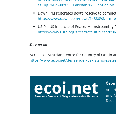
ssung_%E2%80%93_Pakistan%2C_Januar_bis_
Dawn: PM reiterates govt’s resolve to comple
https://www.dawn.com/news/1438698/pm-reit
USIP – US Institute of Peace: Mainstreaming 
https://www.usip.org/sites/default/files/201
Zitieren als:
ACCORD - Austrian Centre for Country of Origin 
https://www.ecoi.net/de/laender/pakistan/gesetz
Öster
Austr
and A
Docu