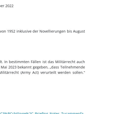
ber 2022
 von 1952 inklusive der Novellierungen bis August
t. In bestimmten Fällen ist das Militärrecht auch
 Mai 2023 bekannt gegeben, „dass Teilnehmende
litärrecht (Army Act) verurteilt werden sollen.“
l%C3%BCchtlinge%2C_Briefing_Notes_Zusammenfa