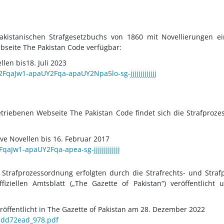
 pakistanischen Strafgesetzbuchs von 1860 mit Novellierungen e
bseite The Pakistan Code verfügbar:
len bis18. Juli 2023
FqaJw1-apaUY2Fqa-apaUY2Npa5lo-sg-jjjjjjjjjjjjj
etriebenen Webseite The Pakistan Code findet sich die Strafproze
ve Novellen bis 16.
Februar 2017
aJw1-apaUY2Fqa-apea-sg-jjjjjjjjjjjjj
n Strafprozessordnung erfolgten durch die Strafrechts- und Str
iellen Amtsblatt („The Gazette of Pakistan“) veröffentlicht
öffentlicht in The Gazette of Pakistan am 28. Dezember 2022
bdd72ead_978.pdf