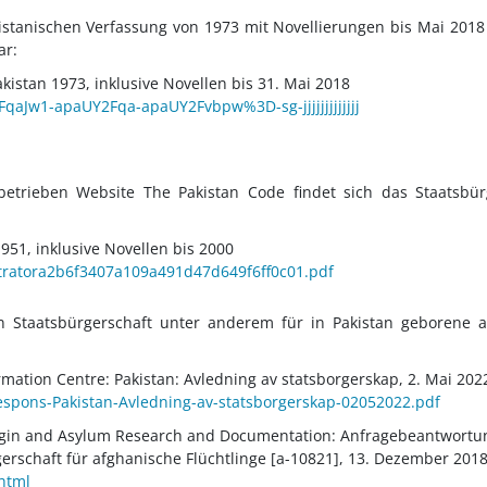
akistanischen Verfassung von 1973 mit Novellierungen bis Mai 2018
ar:
akistan 1973, inklusive Novellen bis 31.
Mai 2018
FqaJw1-apaUY2Fqa-apaUY2Fvbpw%3D-sg-jjjjjjjjjjjjj
betrieben Website The Pakistan Code findet sich das Staatsbürg
1951, inklusive Novellen bis 2000
istratora2b6f3407a109a491d47d649f6ff0c01.pdf
n Staatsbürgerschaft unter anderem für in Pakistan geborene af
mation Centre: Pakistan: Avledning av statsborgerskap, 2. Mai 202
Respons-Pakistan-Avledning-av-statsborgerskap-02052022.pdf
igin and Asylum Research and Documentation: Anfragebeantwortung
erschaft für afghanische Flüchtlinge [a-10821], 13. Dezember 201
html