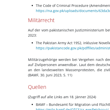
The Code of Criminal Procedure (Amendment) 
https://na.gov.pk/uploads/documents/63da3
Militärrecht
Auf der vom pakistanischen Justizministerium bet
2023:
The Pakistan Army Act 1952,
inklusive Novell
https://pakistancode.gov.pk/pdffiles/admin
Militärzugehörige werden bei Vergehen nach den R
auf Zivilpersonen anwendbar. Laut dem deutsc
an den landesweiten Massenprotesten, die zivile
(BAMF, 30. Juni 2023, S. 11)
Quellen
(Zugriff auf alle Links am 18. Jänner 2024)
BAMF – Bundesamt für Migration und Flüchtl
https://milo.bamf.de/OTCS/cs.exe/fetchcs