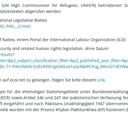
 (UN High Commissioner for Refugees, UNHCR) betriebenen D
setzestexten abgerufen werden:
ational Legislative Bodies
D,,PAK,,,,0.html
f Natlex, einem Portal der International Labour Organization (ILO):
security and related human rights legislation, ohne Datum
results?
ter=&p2_subject_classification_filter=&p2_published_year_filter=
HDL-71-YHIUrMeN1jUEcRV9Cqjtnk0Lxx1uqz9kbRCKLg_Mbnt21vEYWw
auf ecoi.net zu gelangen, folgen Sie bitte diesem
Link
.
gen für die ehemaligen Stammesgebiete unter Bundesverwaltung (
 (FCR) sowie Artikel 246 und 247 der pakistanischen Verfassung 
haft eingeführt und nach Pakistans Unabhängigkeit 1947 übernomm
ete wurden mit der Provinz Khyber-Pakhtunkhwa (KP) fusioniert (