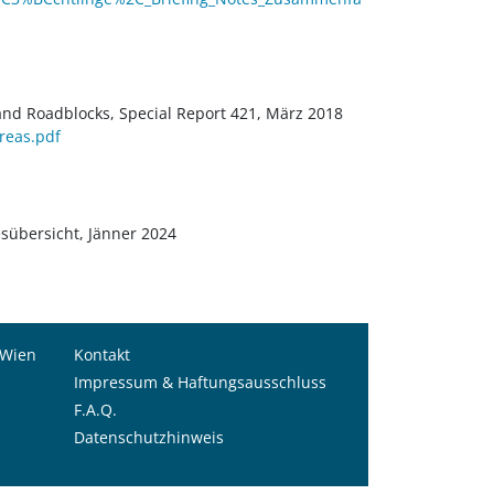
s and Roadblocks, Special Report 421, März 2018
areas.pdf
sübersicht, Jänner 2024
 Wien
Kontakt
Impressum & Haftungsausschluss
F.A.Q.
Datenschutzhinweis