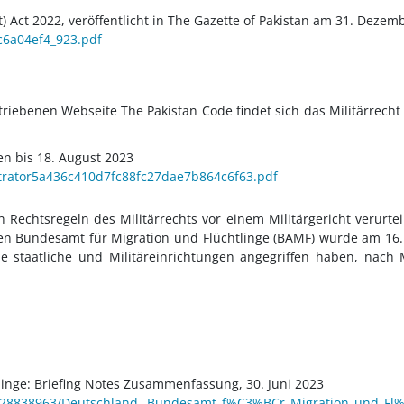
Act 2022, veröffentlicht in The Gazette of Pakistan am 31. Dezem
c6a04ef4_923.pdf
riebenen Webseite The Pakistan Code findet sich das Militärrecht
en bis
18. August 2023
istrator5a436c410d7fc88fc27dae7b864c6f63.pdf
echtsregeln des Militärrechts vor einem Militärgericht verurteil
hen
Bundesamt für Migration und Flüchtlinge
(BAMF) wurde am 16.
 staatliche und Militäreinrichtungen angegriffen haben, nach Mi
inge: Briefing Notes Zusammenfassung, 30. Juni 2023
ui/-28838963/Deutschland._Bundesamt_f%C3%BCr_Migration_und_F