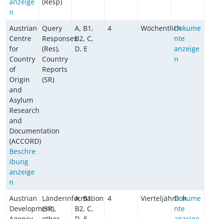
anzeige
(Resp)
n
Austrian
Query
A, B1,
4
Wöchentlich
Dokume
Centre
Responses
B2, C,
nte
for
(Res),
D, E
anzeige
Country
Country
n
of
Reports
Origin
(SR)
and
Asylum
Research
and
Documentation
(ACCORD)
Beschre
ibung
anzeige
n
Austrian
Länderinformation
A, B1,
4
Vierteljährlich
Dokume
Development
(SR),
B2, C,
nte
Agency
other
D, E
anzeige