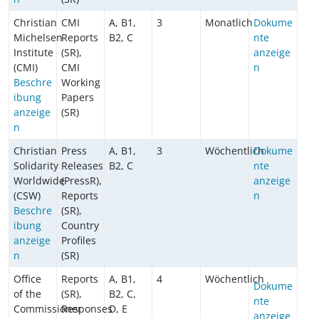
Christian
CMI
A, B1,
3
Monatlich
Dokume
Michelsen
Reports
B2, C
nte
Institute
(SR),
anzeige
(CMI)
CMI
n
Beschre
Working
ibung
Papers
anzeige
(SR)
n
Christian
Press
A, B1,
3
Wöchentlich
Dokume
Solidarity
Releases
B2, C
nte
Worldwide
(PressR),
anzeige
(CSW)
Reports
n
Beschre
(SR),
ibung
Country
anzeige
Profiles
n
(SR)
Office
Reports
A, B1,
4
Wöchentlich
Dokume
of the
(SR),
B2, C,
nte
Commissioner
Responses
D, E
anzeige