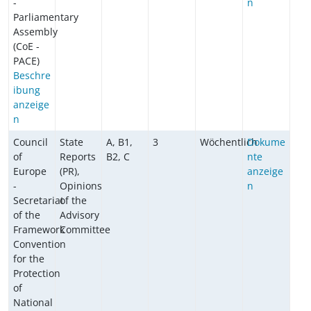
-
n
Parliamentary
Assembly
(CoE -
PACE)
Beschre
ibung
anzeige
n
Council
State
A, B1,
3
Wöchentlich
Dokume
of
Reports
B2, C
nte
Europe
(PR),
anzeige
-
Opinions
n
Secretariat
of the
of the
Advisory
Framework
Committee
Convention
for the
Protection
of
National