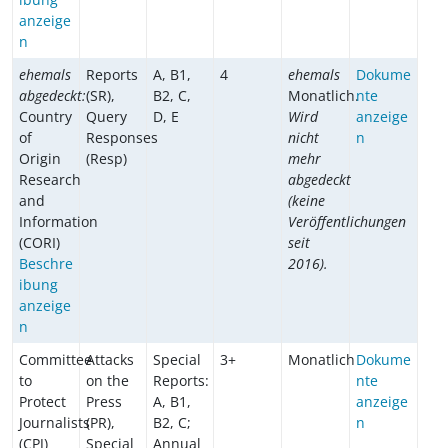
anzeige
n
ehemals
Reports
A, B1,
4
ehemals
Dokume
abgedeckt:
(SR),
B2, C,
Monatlich.
nte
Country
Query
D, E
Wird
anzeige
of
Responses
nicht
n
Origin
(Resp)
mehr
Research
abgedeckt
and
(keine
Information
Veröffentlichungen
(CORI)
seit
Beschre
2016).
ibung
anzeige
n
Committee
Attacks
Special
3+
Monatlich
Dokume
to
on the
Reports:
nte
Protect
Press
A, B1,
anzeige
Journalists
(PR),
B2, C;
n
(CPJ)
Special
Annual