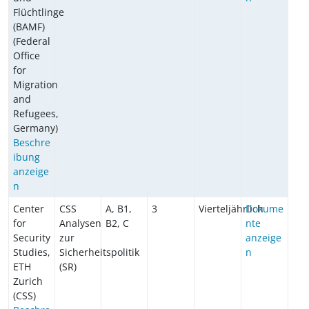
Flüchtlinge
(BAMF)
(Federal
Office
for
Migration
and
Refugees,
Germany)
Beschre
ibung
anzeige
n
Center
CSS
A, B1,
3
Vierteljährlich
Dokume
for
Analysen
B2, C
nte
Security
zur
anzeige
Studies,
Sicherheitspolitik
n
ETH
(SR)
Zurich
(CSS)