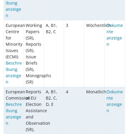
ibung
anzeige
n
European
Working
A, B1,
3
Wöchentlich
Dokume
Centre
Papers
B2, C
nte
for
(SR),
anzeige
Minority
Reports
n
Issues
(SR),
(ECMI)
Issue
Beschre
Briefs
ibung
(SR),
anzeige
Monographs
n
(SR)
European
Reports
A, B1,
4
Monatlich
Dokume
Commission
of EU
B2, C,
nte
Beschre
Election
D, E
anzeige
ibung
Assistance
n
anzeige
and
n
Observation
(SR),