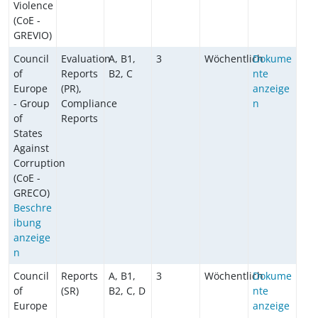
Violence
(CoE -
GREVIO)
Council
Evaluation
A, B1,
3
Wöchentlich
Dokume
of
Reports
B2, C
nte
Europe
(PR),
anzeige
- Group
Compliance
n
of
Reports
States
Against
Corruption
(CoE -
GRECO)
Beschre
ibung
anzeige
n
Council
Reports
A, B1,
3
Wöchentlich
Dokume
of
(SR)
B2, C, D
nte
Europe
anzeige