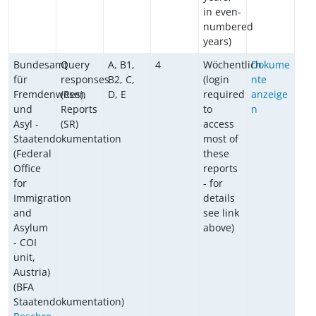
in even-
numbered
years)
Bundesamt
Query
A, B1,
4
Wöchentlich
Dokume
für
responses
B2, C,
(login
nte
Fremdenwesen
(Res),
D, E
required
anzeige
und
Reports
to
n
Asyl -
(SR)
access
Staatendokumentation
most of
(Federal
these
Office
reports
for
- for
Immigration
details
and
see link
Asylum
above)
- COI
unit,
Austria)
(BFA
Staatendokumentation)