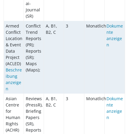
ai-
Journal
(SR)
Armed
Conflict
A, B1,
3
Monatlich
Dokume
Conflict
Trend
B2, C
nte
Location
Reports
anzeige
& Event
(PR);
n
Data
Reports
Project
(SR);
(ACLED)
Maps
Beschre
(Maps);
ibung
anzeige
n
Asian
Reviews
A, B1,
3
Monatlich
Dokume
Centre
(PressR),
B2, C
nte
for
Briefing
anzeige
Human
Papers
n
Rights
(SR),
(ACHR)
Reports