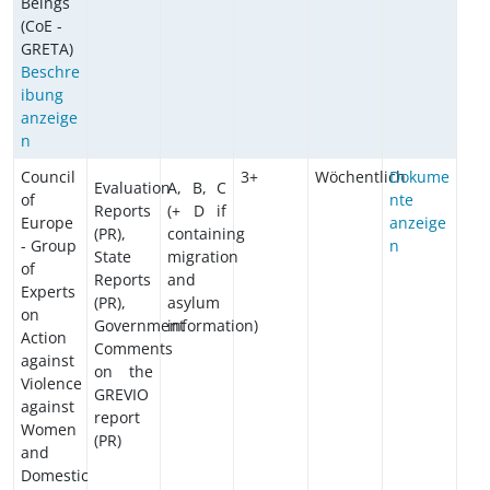
Beings
(CoE -
GRETA)
Beschre
ibung
anzeige
n
Council
3+
Wöchentlich
Dokume
Evaluation
A, B, C
of
nte
Reports
(+ D if
Europe
anzeige
(PR),
containing
- Group
n
State
migration
of
Reports
and
Experts
(PR),
asylum
on
Government
information)
Action
Comments
against
on the
Violence
GREVIO
against
report
Women
(PR)
and
Domestic