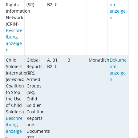
Rights
(SR)
B2, C
nte
Information
anzeige
Network
n
(CRIN)
Beschre
ibung
anzeige
n
Child
Global
A, B1,
3
Monatlich
Dokume
Soldiers
Reports
B2, C
nte
International
(PR),
anzeige
(
ehemals
:
Armed
n
Coalition
Groups
to Stop
(SR),
the Use
Child
of Child
Soldier
Soldiers)
Coalition
Beschre
Reports
ibung
and
anzeige
Documents
n
(SR)