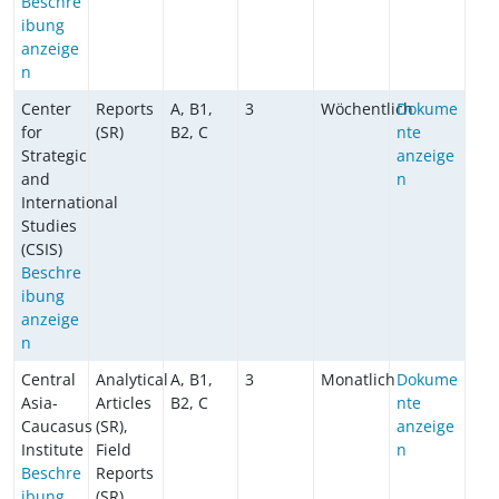
Beschre
ibung
anzeige
n
Center
Reports
A, B1,
3
Wöchentlich
Dokume
for
(SR)
B2, C
nte
Strategic
anzeige
and
n
International
Studies
(CSIS)
Beschre
ibung
anzeige
n
Central
Analytical
A, B1,
3
Monatlich
Dokume
Asia-
Articles
B2, C
nte
Caucasus
(SR),
anzeige
Institute
Field
n
Beschre
Reports
ibung
(SR),