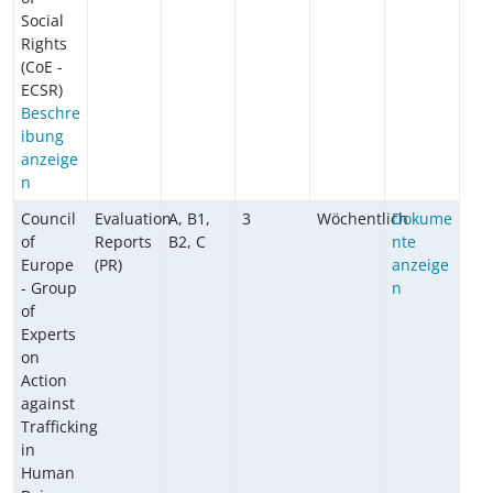
Social
Rights
(CoE -
ECSR)
Beschre
ibung
anzeige
n
Council
Evaluation
A, B1,
3
Wöchentlich
Dokume
of
Reports
B2, C
nte
Europe
(PR)
anzeige
- Group
n
of
Experts
on
Action
against
Trafficking
in
Human