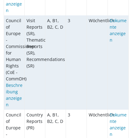
anzeige
n
Council
Visit
A, B1,
3
Wöchentlich
Dokume
of
Reports
B2, C, D
nte
Europe
(SR),
anzeige
-
Thematic
n
Commissioner
Reports
for
(SR),
Human
Recommendations
Rights
(SR)
(CoE -
CommDH)
Beschre
ibung
anzeige
n
Council
Country
A, B1,
3
Wöchentlich
Dokume
of
Reports
B2, C, D
nte
Europe
(PR)
anzeige
-
n