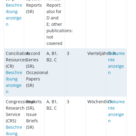
Beschre
Reports
Report:
ibung
(SR)
also for
anzeige
D and
n
E; other
publications:
not
covered
Conciliation
Accord
A, B1,
3
Vierteljährlich
Dokume
Resources
Series
B2, C
nte
(CR)
(SR),
anzeige
Beschre
Occasional
n
ibung
Papers
anzeige
(SR)
n
Congressional
Reports
A, B1,
3
Wöchentlich
Dokume
Research
(SR),
B2, C
nte
Service
Issue
anzeige
(CRS)
Briefs
n
Beschre
(SR)
ibung