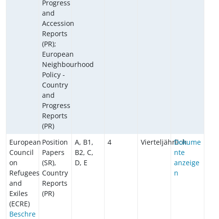
Progress
and
Accession
Reports
(PR);
European
Neighbourhood
Policy -
Country
and
Progress
Reports
(PR)
European
Position
A, B1,
4
Vierteljährlich
Dokume
Council
Papers
B2, C,
nte
on
(SR),
D, E
anzeige
Refugees
Country
n
and
Reports
Exiles
(PR)
(ECRE)
Beschre