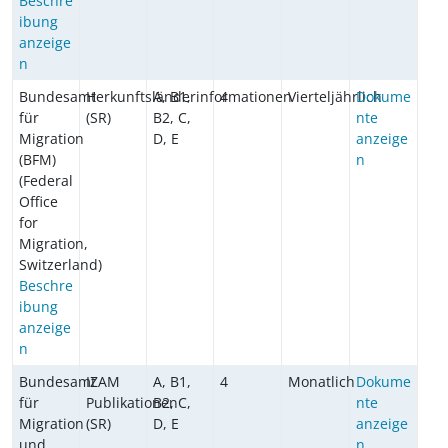
Beschre
ibung
anzeige
n
Bundesamt
Herkunftsländerinformationen
A, B1,
4
Vierteljährlich
Dokume
für
(SR)
B2, C,
nte
Migration
D, E
anzeige
(BFM)
n
(Federal
Office
for
Migration,
Switzerland)
Beschre
ibung
anzeige
n
Bundesamt
IZAM
A, B1,
4
Monatlich
Dokume
für
Publikationen
B2, C,
nte
Migration
(SR)
D, E
anzeige
und
n