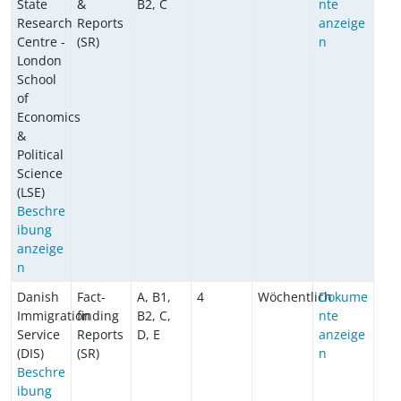
State
&
B2, C
nte
Research
Reports
anzeige
Centre -
(SR)
n
London
School
of
Economics
&
Political
Science
(LSE)
Beschre
ibung
anzeige
n
Danish
Fact-
A, B1,
4
Wöchentlich
Dokume
Immigration
finding
B2, C,
nte
Service
Reports
D, E
anzeige
(DIS)
(SR)
n
Beschre
ibung