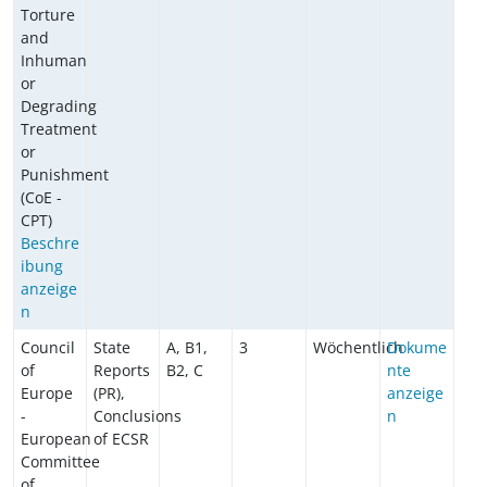
Torture
and
Inhuman
or
Degrading
Treatment
or
Punishment
(CoE -
CPT)
Beschre
ibung
anzeige
n
Council
State
A, B1,
3
Wöchentlich
Dokume
of
Reports
B2, C
nte
Europe
(PR),
anzeige
-
Conclusions
n
European
of ECSR
Committee
of