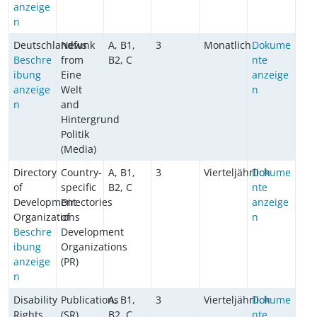
anzeige
n
Deutschlandfunk
News
A, B1,
3
Monatlich
Dokume
Beschre
from
B2, C
nte
ibung
Eine
anzeige
anzeige
Welt
n
n
and
Hintergrund
Politik
(Media)
Directory
Country-
A, B1,
3
Vierteljährlich
Dokume
of
specific
B2, C
nte
Development
Directories
anzeige
Organizations
of
n
Beschre
Development
ibung
Organizations
anzeige
(PR)
n
Disability
Publications
A, B1,
3
Vierteljährlich
Dokume
Rights
(SR)
B2, C
nte