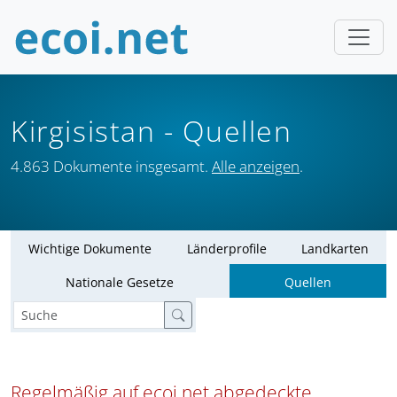
Kirgisistan
- Quellen
4.863 Dokumente insgesamt.
Alle anzeigen
.
Wichtige Dokumente
Länderprofile
Landkarten
Nationale Gesetze
Quellen
Regelmäßig auf ecoi.net abgedeckte