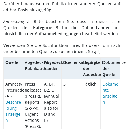
Darüber hinaus werden Publikationen anderer Quellen auf
ad-hoc-Basis hinzugefügt.
Anmerkung 2
: Bitte beachten Sie, dass in dieser Liste
Quellen der
Kategorie 3
für die
Dublin-Länder
nur
hinsichtlich der
Aufnahmebedingungen
bearbeitet werden.
Verwenden Sie die Suchfunktion Ihres Browsers, um nach
einer bestimmten Quelle zu suchen (meist: Strg-F).
Quelle
Abgedeckte
Abgedeckte
Quellenkategorie
Häufigkeit
Dokumente
Publikationen
Länder
der
der
Abdeckung
Quelle
Amnesty
Press
A, B1,
3+
Täglich
Dokume
International
Releases
B2, C
nte
(AI)
(PressR),
(Annual
anzeige
Beschre
Reports
Report
n
ibung
(SR/PR),
also for
anzeige
Urgent
D and
n
Actions
E)
(PressR),