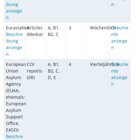
ibung
n
anzeige
n
EurasiaNet
Articles
A, B1,
3
Wöchentlich
Dokume
Beschre
(Media)
B2, C
nte
ibung
anzeige
anzeige
n
n
European
COI
A, B1,
4
Vierteljährlich
Dokume
Union
reports
B2, C,
nte
Asylum
(SR)
D, E
anzeige
Agency
n
(EUAA,
ehemals:
European
Asylum
Support
Office,
EASO)
Beschre