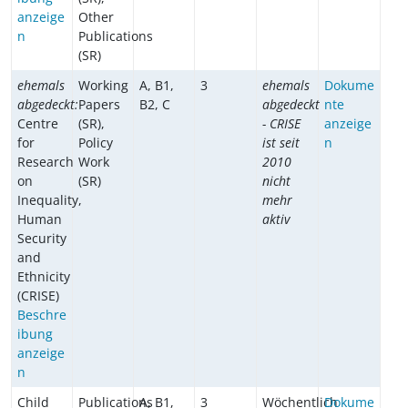
anzeige
Other
n
Publications
(SR)
ehemals
Working
A, B1,
3
ehemals
Dokume
abgedeckt:
Papers
B2, C
abgedeckt
nte
Centre
(SR),
- CRISE
anzeige
for
Policy
ist seit
n
Research
Work
2010
on
(SR)
nicht
Inequality,
mehr
Human
aktiv
Security
and
Ethnicity
(CRISE)
Beschre
ibung
anzeige
n
Child
Publications
A, B1,
3
Wöchentlich
Dokume