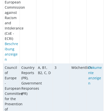
European
Commission
against
Racism
and
Intolerance
(CoE -
ECRI)
Beschre
ibung
anzeige
n
Council
Country
A, B1,
3
Wöchentlich
Dokume
of
Reports
B2, C, D
nte
Europe
(PR),
anzeige
-
Government
n
European
Responses
Committee
(PR)
for the
Prevention
of