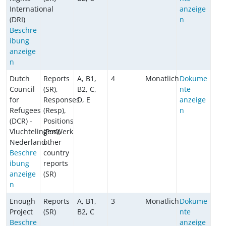
International
anzeige
(DRI)
n
Beschre
ibung
anzeige
n
Dutch
Reports
A, B1,
4
Monatlich
Dokume
Council
(SR),
B2, C,
nte
for
Responses
D, E
anzeige
Refugees
(Resp),
n
(DCR) -
Positions
VluchtelingenWerk
(Pos),
Nederland
other
Beschre
country
ibung
reports
anzeige
(SR)
n
Enough
Reports
A, B1,
3
Monatlich
Dokume
Project
(SR)
B2, C
nte
Beschre
anzeige