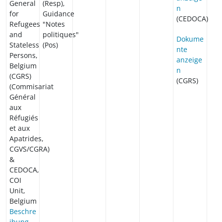
General
(Resp),
n
for
Guidance
(CEDOCA)
Refugees
"Notes
and
politiques"
Dokume
Stateless
(Pos)
nte
Persons,
anzeige
Belgium
n
(CGRS)
(CGRS)
(Commisariat
Général
aux
Réfugiés
et aux
Apatrides,
CGVS/CGRA)
&
CEDOCA,
COI
Unit,
Belgium
Beschre
ibung