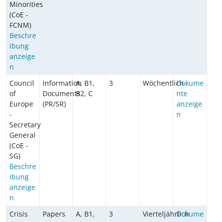
Minorities
(CoE -
FCNM)
Beschre
ibung
anzeige
n
Council
Information
A, B1,
3
Wöchentlich
Dokume
of
Documents
B2, C
nte
Europe
(PR/SR)
anzeige
-
n
Secretary
General
(CoE -
SG)
Beschre
ibung
anzeige
n
Crisis
Papers
A, B1,
3
Vierteljährlich
Dokume