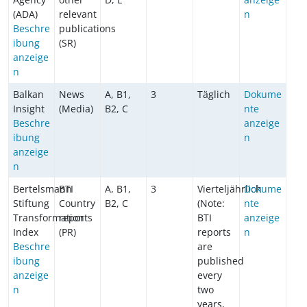
(ADA)
relevant
n
Beschre
publications
ibung
(SR)
anzeige
n
Balkan
News
A, B1,
3
Täglich
Dokume
Insight
(Media)
B2, C
nte
Beschre
anzeige
ibung
n
anzeige
n
Bertelsmann
BTI
A, B1,
3
Vierteljährlich
Dokume
Stiftung
Country
B2, C
(Note:
nte
Transformation
reports
BTI
anzeige
Index
(PR)
reports
n
Beschre
are
ibung
published
anzeige
every
n
two
years,