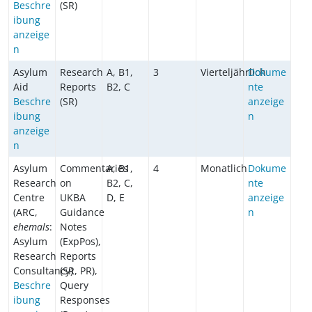
Beschre
(SR)
ibung
anzeige
n
Asylum
Research
A, B1,
3
Vierteljährlich
Dokume
Aid
Reports
B2, C
nte
Beschre
(SR)
anzeige
ibung
n
anzeige
n
Asylum
Commentaries
A, B1,
4
Monatlich
Dokume
Research
on
B2, C,
nte
Centre
UKBA
D, E
anzeige
(ARC,
Guidance
n
ehemals
:
Notes
Asylum
(ExpPos),
Research
Reports
Consultancy)
(SR, PR),
Beschre
Query
ibung
Responses