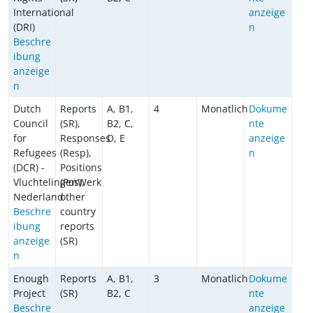
International
anzeige
(DRI)
n
Beschre
ibung
anzeige
n
Dutch
Reports
A, B1,
4
Monatlich
Dokume
Council
(SR),
B2, C,
nte
for
Responses
D, E
anzeige
Refugees
(Resp),
n
(DCR) -
Positions
VluchtelingenWerk
(Pos),
Nederland
other
Beschre
country
ibung
reports
anzeige
(SR)
n
Enough
Reports
A, B1,
3
Monatlich
Dokume
Project
(SR)
B2, C
nte
Beschre
anzeige