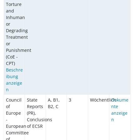
Torture
and
Inhuman
or
Degrading
Treatment
or
Punishment
(CoE -
CPT)
Beschre
ibung
anzeige
n
Council
State
A, B1,
3
Wöchentlich
Dokume
of
Reports
B2, C
nte
Europe
(PR),
anzeige
-
Conclusions
n
European
of ECSR
Committee
of