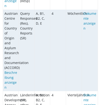
anzeige
(Resp)
n
Austrian
Query
A, B1,
4
Wöchentlich
Dokume
Centre
Responses
B2, C,
nte
for
(Res),
D, E
anzeige
Country
Country
n
of
Reports
Origin
(SR)
and
Asylum
Research
and
Documentation
(ACCORD)
Beschre
ibung
anzeige
n
Austrian
Länderinformation
A, B1,
4
Vierteljährlich
Dokume
Development
(SR),
B2, C,
nte
Agency
other
D, E
anzeige