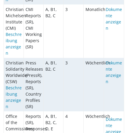
Christian
CMI
A, B1,
3
Monatlich
Dokume
Michelsen
Reports
B2, C
nte
Institute
(SR),
anzeige
(CMI)
CMI
n
Beschre
Working
ibung
Papers
anzeige
(SR)
n
Christian
Press
A, B1,
3
Wöchentlich
Dokume
Solidarity
Releases
B2, C
nte
Worldwide
(PressR),
anzeige
(CSW)
Reports
n
Beschre
(SR),
ibung
Country
anzeige
Profiles
n
(SR)
Office
Reports
A, B1,
4
Wöchentlich
Dokume
of the
(SR),
B2, C,
nte
Commissioner
Responses
D, E
anzeige