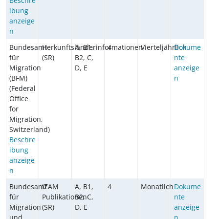
Beschre
ibung
anzeige
n
Bundesamt
Herkunftsländerinformationen
A, B1,
4
Vierteljährlich
Dokume
für
(SR)
B2, C,
nte
Migration
D, E
anzeige
(BFM)
n
(Federal
Office
for
Migration,
Switzerland)
Beschre
ibung
anzeige
n
Bundesamt
IZAM
A, B1,
4
Monatlich
Dokume
für
Publikationen
B2, C,
nte
Migration
(SR)
D, E
anzeige
und
n