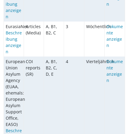
ibung
n
anzeige
n
EurasiaNet
Articles
A, B1,
3
Wöchentlich
Dokume
Beschre
(Media)
B2, C
nte
ibung
anzeige
anzeige
n
n
European
COI
A, B1,
4
Vierteljährlich
Dokume
Union
reports
B2, C,
nte
Asylum
(SR)
D, E
anzeige
Agency
n
(EUAA,
ehemals:
European
Asylum
Support
Office,
EASO)
Beschre