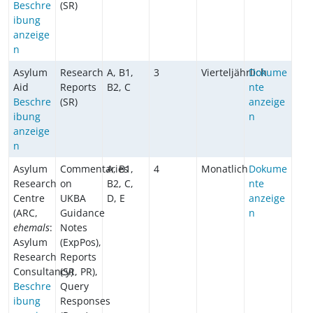
Beschre
(SR)
ibung
anzeige
n
Asylum
Research
A, B1,
3
Vierteljährlich
Dokume
Aid
Reports
B2, C
nte
Beschre
(SR)
anzeige
ibung
n
anzeige
n
Asylum
Commentaries
A, B1,
4
Monatlich
Dokume
Research
on
B2, C,
nte
Centre
UKBA
D, E
anzeige
(ARC,
Guidance
n
ehemals
:
Notes
Asylum
(ExpPos),
Research
Reports
Consultancy)
(SR, PR),
Beschre
Query
ibung
Responses