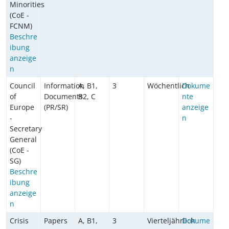
Minorities
(CoE -
FCNM)
Beschre
ibung
anzeige
n
Council
Information
A, B1,
3
Wöchentlich
Dokume
of
Documents
B2, C
nte
Europe
(PR/SR)
anzeige
-
n
Secretary
General
(CoE -
SG)
Beschre
ibung
anzeige
n
Crisis
Papers
A, B1,
3
Vierteljährlich
Dokume