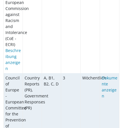
European
Commission
against
Racism
and
Intolerance
(CoE -
ECRI)
Beschre
ibung
anzeige
n
Council
Country
A, B1,
3
Wöchentlich
Dokume
of
Reports
B2, C, D
nte
Europe
(PR),
anzeige
-
Government
n
European
Responses
Committee
(PR)
for the
Prevention
of