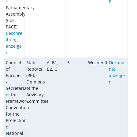
-
n
Parliamentary
Assembly
(CoE -
PACE)
Beschre
ibung
anzeige
n
Council
State
A, B1,
3
Wöchentlich
Dokume
of
Reports
B2, C
nte
Europe
(PR),
anzeige
-
Opinions
n
Secretariat
of the
of the
Advisory
Framework
Committee
Convention
for the
Protection
of
National