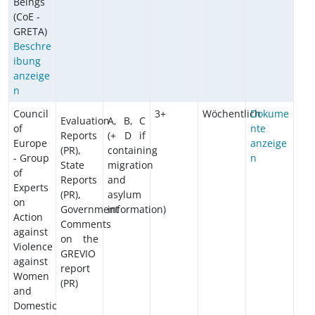
Beings
(CoE -
GRETA)
Beschre
ibung
anzeige
n
Council
3+
Wöchentlich
Dokume
Evaluation
A, B, C
of
nte
Reports
(+ D if
Europe
anzeige
(PR),
containing
- Group
n
State
migration
of
Reports
and
Experts
(PR),
asylum
on
Government
information)
Action
Comments
against
on the
Violence
GREVIO
against
report
Women
(PR)
and
Domestic