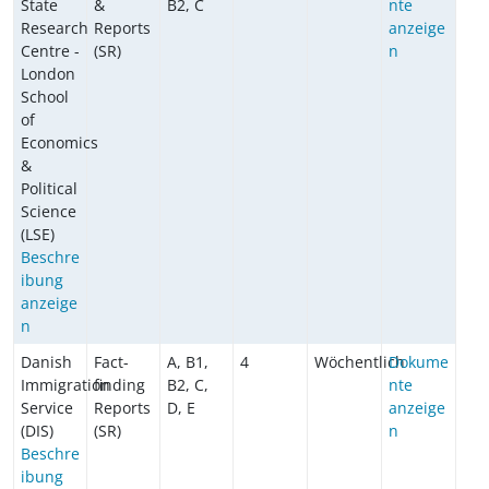
State
&
B2, C
nte
Research
Reports
anzeige
Centre -
(SR)
n
London
School
of
Economics
&
Political
Science
(LSE)
Beschre
ibung
anzeige
n
Danish
Fact-
A, B1,
4
Wöchentlich
Dokume
Immigration
finding
B2, C,
nte
Service
Reports
D, E
anzeige
(DIS)
(SR)
n
Beschre
ibung