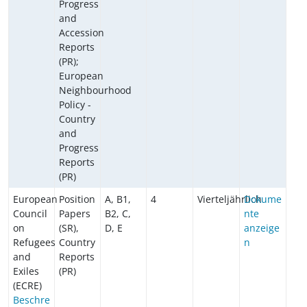
Progress
and
Accession
Reports
(PR);
European
Neighbourhood
Policy -
Country
and
Progress
Reports
(PR)
European
Position
A, B1,
4
Vierteljährlich
Dokume
Council
Papers
B2, C,
nte
on
(SR),
D, E
anzeige
Refugees
Country
n
and
Reports
Exiles
(PR)
(ECRE)
Beschre