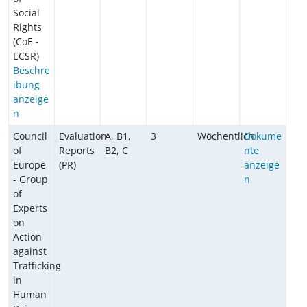
Social
Rights
(CoE -
ECSR)
Beschre
ibung
anzeige
n
Council
Evaluation
A, B1,
3
Wöchentlich
Dokume
of
Reports
B2, C
nte
Europe
(PR)
anzeige
- Group
n
of
Experts
on
Action
against
Trafficking
in
Human