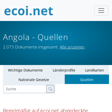
Angola
- Quellen
2.073 Dokumente insgesamt.
Alle anzeigen
.
Wichtige Dokumente
Länderprofile
Landkarten
Nationale Gesetze
Quellen
Regelmäßig auf ecoi.net abgedeckte