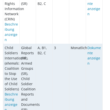
Rights
(SR)
B2, C
nte
Information
anzeige
Network
n
(CRIN)
Beschre
ibung
anzeige
n
Child
Global
A, B1,
3
Monatlich
Dokume
Soldiers
Reports
B2, C
nte
International
(PR),
anzeige
(
ehemals
:
Armed
n
Coalition
Groups
to Stop
(SR),
the Use
Child
of Child
Soldier
Soldiers)
Coalition
Beschre
Reports
ibung
and
anzeige
Documents
n
(SR)