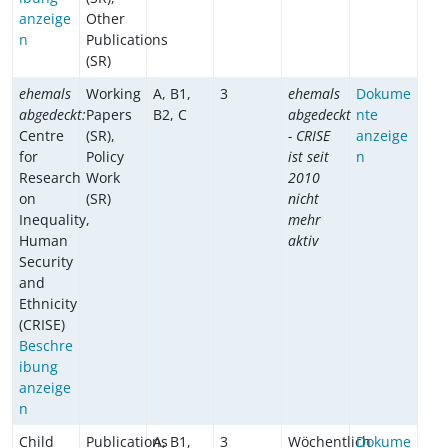
anzeige
Other
n
Publications
(SR)
ehemals
Working
A, B1,
3
ehemals
Dokume
abgedeckt:
Papers
B2, C
abgedeckt
nte
Centre
(SR),
- CRISE
anzeige
for
Policy
ist seit
n
Research
Work
2010
on
(SR)
nicht
Inequality,
mehr
Human
aktiv
Security
and
Ethnicity
(CRISE)
Beschre
ibung
anzeige
n
Child
Publications
A, B1,
3
Wöchentlich
Dokume