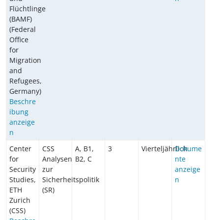
Flüchtlinge
(BAMF)
(Federal
Office
for
Migration
and
Refugees,
Germany)
Beschre
ibung
anzeige
n
Center
CSS
A, B1,
3
Vierteljährlich
Dokume
for
Analysen
B2, C
nte
Security
zur
anzeige
Studies,
Sicherheitspolitik
n
ETH
(SR)
Zurich
(CSS)