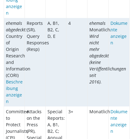
anzeige
n
ehemals
Reports
A, B1,
4
ehemals
Dokume
abgedeckt:
(SR),
B2, C,
Monatlich.
nte
Country
Query
D, E
Wird
anzeige
of
Responses
nicht
n
Origin
(Resp)
mehr
Research
abgedeckt
and
(keine
Information
Veröffentlichungen
(CORI)
seit
Beschre
2016).
ibung
anzeige
n
Committee
Attacks
Special
3+
Monatlich
Dokume
to
on the
Reports:
nte
Protect
Press
A, B1,
anzeige
Journalists
(PR),
B2, C;
n
(CPJ)
Special
Annual