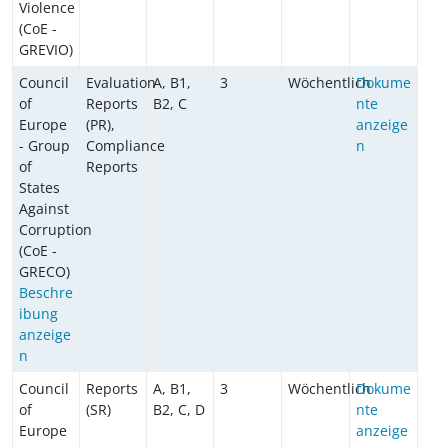
Violence
(CoE -
GREVIO)
Council
Evaluation
A, B1,
3
Wöchentlich
Dokume
of
Reports
B2, C
nte
Europe
(PR),
anzeige
- Group
Compliance
n
of
Reports
States
Against
Corruption
(CoE -
GRECO)
Beschre
ibung
anzeige
n
Council
Reports
A, B1,
3
Wöchentlich
Dokume
of
(SR)
B2, C, D
nte
Europe
anzeige