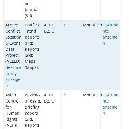
ai-
Journal
(SR)
Armed
Conflict
A, B1,
3
Monatlich
Dokume
Conflict
Trend
B2, C
nte
Location
Reports
anzeige
& Event
(PR);
n
Data
Reports
Project
(SR);
(ACLED)
Maps
Beschre
(Maps);
ibung
anzeige
n
Asian
Reviews
A, B1,
3
Monatlich
Dokume
Centre
(PressR),
B2, C
nte
for
Briefing
anzeige
Human
Papers
n
Rights
(SR),
(ACHR)
Reports