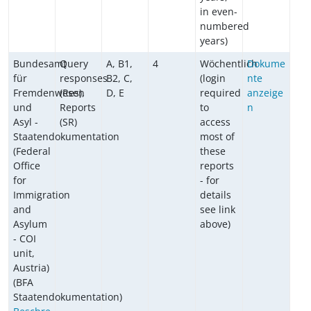
in even-
numbered
years)
Bundesamt
Query
A, B1,
4
Wöchentlich
Dokume
für
responses
B2, C,
(login
nte
Fremdenwesen
(Res),
D, E
required
anzeige
und
Reports
to
n
Asyl -
(SR)
access
Staatendokumentation
most of
(Federal
these
Office
reports
for
- for
Immigration
details
and
see link
Asylum
above)
- COI
unit,
Austria)
(BFA
Staatendokumentation)