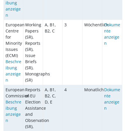
ibung
anzeige
n
European
Working
A, B1,
3
Wöchentlich
Dokume
Centre
Papers
B2, C
nte
for
(SR),
anzeige
Minority
Reports
n
Issues
(SR),
(ECMI)
Issue
Beschre
Briefs
ibung
(SR),
anzeige
Monographs
n
(SR)
European
Reports
A, B1,
4
Monatlich
Dokume
Commission
of EU
B2, C,
nte
Beschre
Election
D, E
anzeige
ibung
Assistance
n
anzeige
and
n
Observation
(SR),