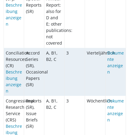
Beschre
Reports
Report:
ibung
(SR)
also for
anzeige
D and
n
E; other
publications:
not
covered
Conciliation
Accord
A, B1,
3
Vierteljährlich
Dokume
Resources
Series
B2, C
nte
(CR)
(SR),
anzeige
Beschre
Occasional
n
ibung
Papers
anzeige
(SR)
n
Congressional
Reports
A, B1,
3
Wöchentlich
Dokume
Research
(SR),
B2, C
nte
Service
Issue
anzeige
(CRS)
Briefs
n
Beschre
(SR)
ibung