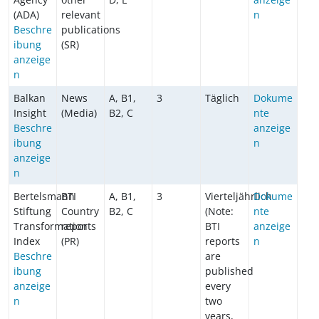
(ADA)
relevant
n
Beschre
publications
ibung
(SR)
anzeige
n
Balkan
News
A, B1,
3
Täglich
Dokume
Insight
(Media)
B2, C
nte
Beschre
anzeige
ibung
n
anzeige
n
Bertelsmann
BTI
A, B1,
3
Vierteljährlich
Dokume
Stiftung
Country
B2, C
(Note:
nte
Transformation
reports
BTI
anzeige
Index
(PR)
reports
n
Beschre
are
ibung
published
anzeige
every
n
two
years,