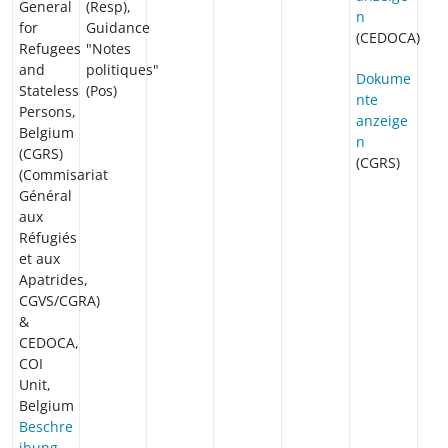
General
(Resp),
n
for
Guidance
(CEDOCA)
Refugees
"Notes
and
politiques"
Dokume
Stateless
(Pos)
nte
Persons,
anzeige
Belgium
n
(CGRS)
(CGRS)
(Commisariat
Général
aux
Réfugiés
et aux
Apatrides,
CGVS/CGRA)
&
CEDOCA,
COI
Unit,
Belgium
Beschre
ibung