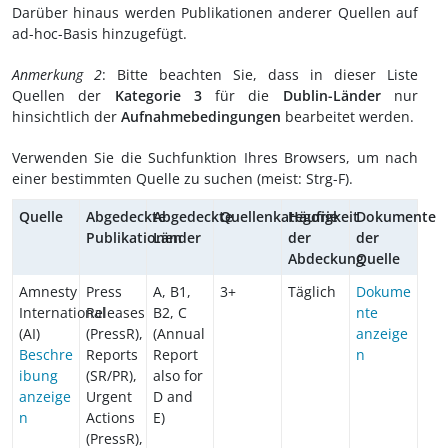
Darüber hinaus werden Publikationen anderer Quellen auf
ad-hoc-Basis hinzugefügt.
Anmerkung 2
: Bitte beachten Sie, dass in dieser Liste
Quellen der
Kategorie 3
für die
Dublin-Länder
nur
hinsichtlich der
Aufnahmebedingungen
bearbeitet werden.
Verwenden Sie die Suchfunktion Ihres Browsers, um nach
einer bestimmten Quelle zu suchen (meist: Strg-F).
Quelle
Abgedeckte
Abgedeckte
Quellenkategorie
Häufigkeit
Dokumente
Publikationen
Länder
der
der
Abdeckung
Quelle
Amnesty
Press
A, B1,
3+
Täglich
Dokume
International
Releases
B2, C
nte
(AI)
(PressR),
(Annual
anzeige
Beschre
Reports
Report
n
ibung
(SR/PR),
also for
anzeige
Urgent
D and
n
Actions
E)
(PressR),