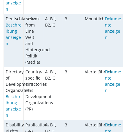
anzeige
n
Deutschlandfunk
News
A, B1,
3
Monatlich
Dokume
Beschre
from
B2, C
nte
ibung
Eine
anzeige
anzeige
Welt
n
n
and
Hintergrund
Politik
(Media)
Directory
Country-
A, B1,
3
Vierteljährlich
Dokume
of
specific
B2, C
nte
Development
Directories
anzeige
Organizations
of
n
Beschre
Development
ibung
Organizations
anzeige
(PR)
n
Disability
Publications
A, B1,
3
Vierteljährlich
Dokume
Rights
(SR)
B2, C
nte