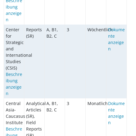
Beschre
ibung
anzeige
n
Center
Reports
A, B1,
3
Wöchentlich
Dokume
for
(SR)
B2, C
nte
Strategic
anzeige
and
n
International
Studies
(CSIS)
Beschre
ibung
anzeige
n
Central
Analytical
A, B1,
3
Monatlich
Dokume
Asia-
Articles
B2, C
nte
Caucasus
(SR),
anzeige
Institute
Field
n
Beschre
Reports
ibung
(SR),