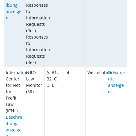
ibung
Responses
anzeige
to
n
Information
Requests
(Res),
Responses
to
Information
Requests
(Res)
International
NGO
A, B1,
4
Vierteljährlich
Dokume
Center
Law
B2, C,
nte
for Not-
Monitor
D, E
anzeige
for-
(SR)
n
Profit
Law
(ICNL)
Beschre
ibung
anzeige