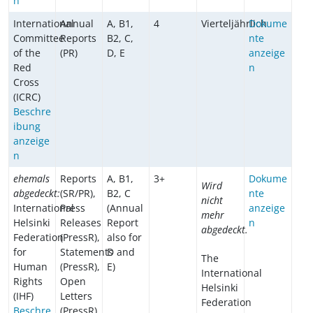
n
International
Annual
A, B1,
4
Vierteljährlich
Dokume
Committee
Reports
B2, C,
nte
of the
(PR)
D, E
anzeige
Red
n
Cross
(ICRC)
Beschre
ibung
anzeige
n
ehemals
Reports
A, B1,
3+
Dokume
Wird
abgedeckt:
(SR/PR),
B2, C
nte
nicht
International
Press
(Annual
anzeige
mehr
Helsinki
Releases
Report
n
abgedeckt.
Federation
(PressR),
also for
for
Statements
D and
The
Human
(PressR),
E)
International
Rights
Open
Helsinki
(IHF)
Letters
Federation
Beschre
(PressR)