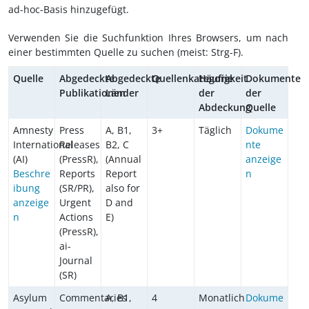
ad-hoc-Basis hinzugefügt.
Verwenden Sie die Suchfunktion Ihres Browsers, um nach
einer bestimmten Quelle zu suchen (meist: Strg-F).
Quelle
Abgedeckte
Abgedeckte
Quellenkategorie
Häufigkeit
Dokumente
Publikationen
Länder
der
der
Abdeckung
Quelle
Amnesty
Press
A, B1,
3+
Täglich
Dokume
International
Releases
B2, C
nte
(AI)
(PressR),
(Annual
anzeige
Beschre
Reports
Report
n
ibung
(SR/PR),
also for
anzeige
Urgent
D and
n
Actions
E)
(PressR),
ai-
Journal
(SR)
Asylum
Commentaries
A, B1,
4
Monatlich
Dokume