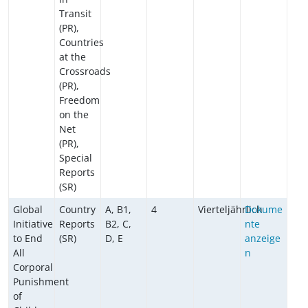
Transit
(PR),
Countries
at the
Crossroads
(PR),
Freedom
on the
Net
(PR),
Special
Reports
(SR)
Global
Country
A, B1,
4
Vierteljährlich
Dokume
Initiative
Reports
B2, C,
nte
to End
(SR)
D, E
anzeige
All
n
Corporal
Punishment
of