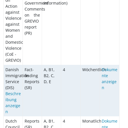
on
Government
information)
Action
Comments
against
on the
Violence
GREVIO
against
report
Women
(PR)
and
Domestic
Violence
(CoE -
GREVIO)
Danish
Fact-
A, B1,
4
Wöchentlich
Dokume
Immigration
finding
B2, C,
nte
Service
Reports
D, E
anzeige
(DIS)
(SR)
n
Beschre
ibung
anzeige
n
Dutch
Reports
A, B1,
4
Monatlich
Dokume
Council
(SR),
B2, C,
nte