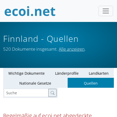
Finnland
- Quellen
520 Dokumente insgesamt.
Alle anzeigen
.
Wichtige Dokumente
Länderprofile
Landkarten
Nationale Gesetze
Quellen
Regelmäßig auf ecoi.net abgedeckte