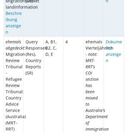
Migrationsverket
(SR)
n
landinformation
Beschre
ibung
anzeige
n
ehemals
Query
A, B1,
4
ehemals
Dokume
abgedeckt:
Responses
B2, C,
Vierteljährlich
nte
Migration
(Res),
D, E
-
note:
anzeige
Review
Country
MRT-
n
Tribunal
Reports
RRT's
-
(SR)
COI
Refugee
section
Review
has
Tribunal:
been
Country
moved
Advice
to
Service
Australia's
(Australia)
Department
(MRT-
of
RRT)
Immigration