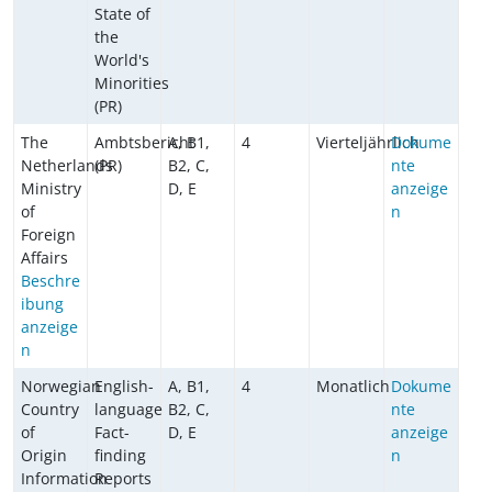
State of
the
World's
Minorities
(PR)
The
Ambtsbericht
A, B1,
4
Vierteljährlich
Dokume
Netherlands
(PR)
B2, C,
nte
Ministry
D, E
anzeige
of
n
Foreign
Affairs
Beschre
ibung
anzeige
n
Norwegian
English-
A, B1,
4
Monatlich
Dokume
Country
language
B2, C,
nte
of
Fact-
D, E
anzeige
Origin
finding
n
Information
Reports