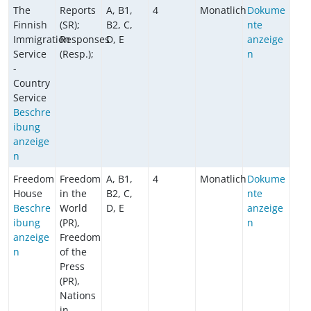
The
Reports
A, B1,
4
Monatlich
Dokume
Finnish
(SR);
B2, C,
nte
Immigration
Responses
D, E
anzeige
Service
(Resp.);
n
-
Country
Service
Beschre
ibung
anzeige
n
Freedom
Freedom
A, B1,
4
Monatlich
Dokume
House
in the
B2, C,
nte
Beschre
World
D, E
anzeige
ibung
(PR),
n
anzeige
Freedom
n
of the
Press
(PR),
Nations
in