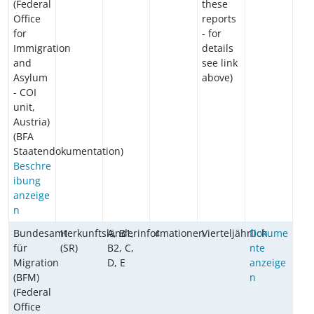
(Federal
these
Office
reports
for
- for
Immigration
details
and
see link
Asylum
above)
- COI
unit,
Austria)
(BFA
Staatendokumentation)
Beschre
ibung
anzeige
n
Bundesamt
Herkunftsländerinformationen
A, B1,
4
Vierteljährlich
Dokume
für
(SR)
B2, C,
nte
Migration
D, E
anzeige
(BFM)
n
(Federal
Office