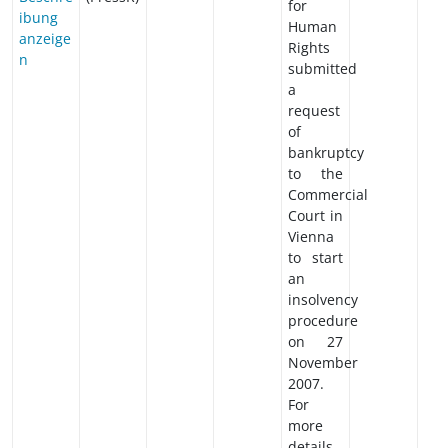
for
ibung
Human
anzeige
Rights
n
submitted
a
request
of
bankruptcy
to the
Commercial
Court in
Vienna
to start
an
insolvency
procedure
on 27
November
2007.
For
more
details