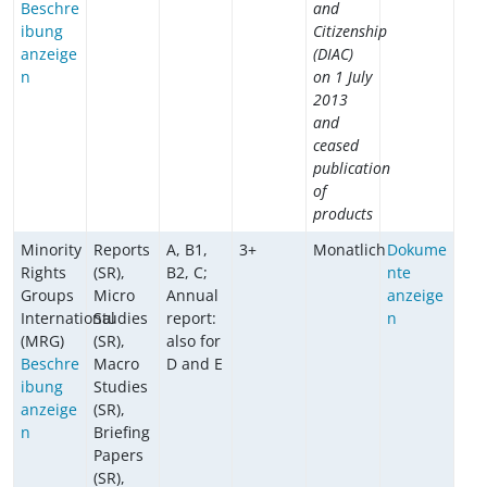
Beschre
and
ibung
Citizenship
anzeige
(DIAC)
n
on 1 July
2013
and
ceased
publication
of
products
Minority
Reports
A, B1,
3+
Monatlich
Dokume
Rights
(SR),
B2, C;
nte
Groups
Micro
Annual
anzeige
International
Studies
report:
n
(MRG)
(SR),
also for
Beschre
Macro
D and E
ibung
Studies
anzeige
(SR),
n
Briefing
Papers
(SR),