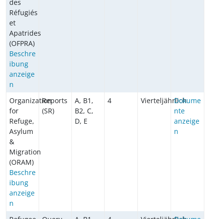
des
Réfugiés
et
Apatrides
(OFPRA)
Beschre
ibung
anzeige
n
Organization
Reports
A, B1,
4
Vierteljährlich
Dokume
for
(SR)
B2, C,
nte
Refuge,
D, E
anzeige
Asylum
n
&
Migration
(ORAM)
Beschre
ibung
anzeige
n