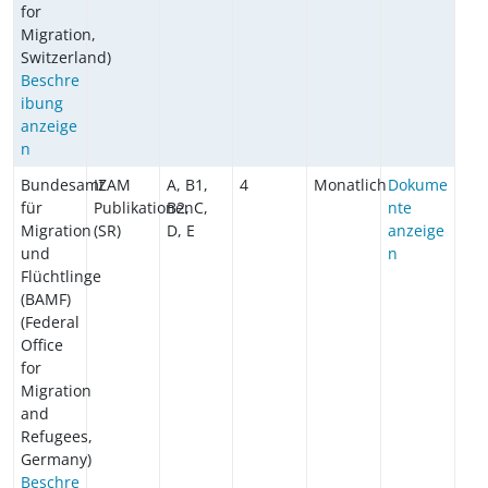
for
Migration,
Switzerland)
Beschre
ibung
anzeige
n
Bundesamt
IZAM
A, B1,
4
Monatlich
Dokume
für
Publikationen
B2, C,
nte
Migration
(SR)
D, E
anzeige
und
n
Flüchtlinge
(BAMF)
(Federal
Office
for
Migration
and
Refugees,
Germany)
Beschre