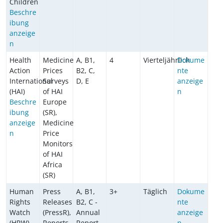
Children
Beschre
ibung
anzeige
n
Health
Medicine
A, B1,
4
Vierteljährlich
Dokume
Action
Prices
B2, C,
nte
International
Surveys
D, E
anzeige
(HAI)
of HAI
n
Beschre
Europe
ibung
(SR),
anzeige
Medicine
n
Price
Monitors
of HAI
Africa
(SR)
Human
Press
A, B1,
3+
Täglich
Dokume
Rights
Releases
B2, C -
nte
Watch
(PressR),
Annual
anzeige
(HRW)
Reports
Report
n