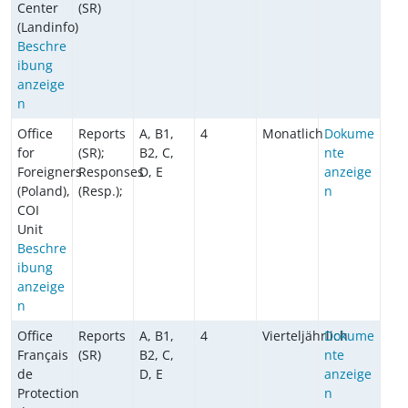
Center
(SR)
(Landinfo)
Beschre
ibung
anzeige
n
Office
Reports
A, B1,
4
Monatlich
Dokume
for
(SR);
B2, C,
nte
Foreigners
Responses
D, E
anzeige
(Poland),
(Resp.);
n
COI
Unit
Beschre
ibung
anzeige
n
Office
Reports
A, B1,
4
Vierteljährlich
Dokume
Français
(SR)
B2, C,
nte
de
D, E
anzeige
Protection
n