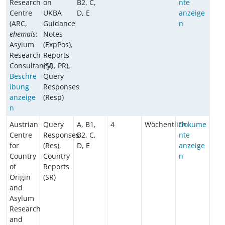
Research
on
B2, C,
nte
Centre
UKBA
D, E
anzeige
(ARC,
Guidance
n
ehemals
:
Notes
Asylum
(ExpPos),
Research
Reports
Consultancy)
(SR, PR),
Beschre
Query
ibung
Responses
anzeige
(Resp)
n
Austrian
Query
A, B1,
4
Wöchentlich
Dokume
Centre
Responses
B2, C,
nte
for
(Res),
D, E
anzeige
Country
Country
n
of
Reports
Origin
(SR)
and
Asylum
Research
and