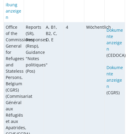
ibung
anzeige
n
Office
Reports
A, B1,
4
Wöchentlich
Dokume
of the
(SR),
B2, C,
nte
Commissioner
Responses
D, E
anzeige
General
(Resp),
n
for
Guidance
(CEDOCA)
Refugees
"Notes
and
politiques"
Dokume
Stateless
(Pos)
nte
Persons,
anzeige
Belgium
n
(CGRS)
(CGRS)
(Commisariat
Général
aux
Réfugiés
et aux
Apatrides,
CGVS/CGRA)