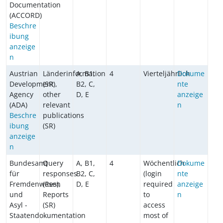
Documentation
(ACCORD)
Beschre
ibung
anzeige
n
Austrian
Länderinformation
A, B1,
4
Vierteljährlich
Dokume
Development
(SR),
B2, C,
nte
Agency
other
D, E
anzeige
(ADA)
relevant
n
Beschre
publications
ibung
(SR)
anzeige
n
Bundesamt
Query
A, B1,
4
Wöchentlich
Dokume
für
responses
B2, C,
(login
nte
Fremdenwesen
(Res),
D, E
required
anzeige
und
Reports
to
n
Asyl -
(SR)
access
Staatendokumentation
most of