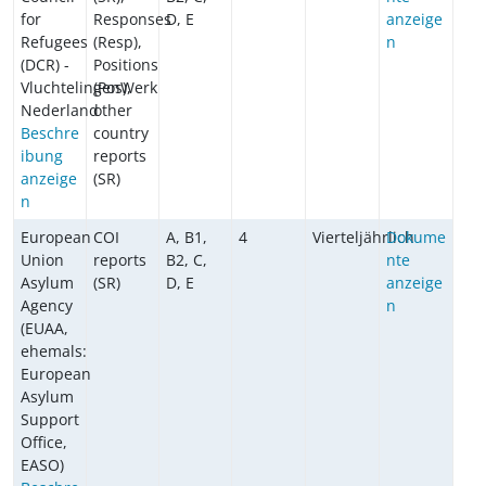
for
Responses
D, E
anzeige
Refugees
(Resp),
n
(DCR) -
Positions
VluchtelingenWerk
(Pos),
Nederland
other
Beschre
country
ibung
reports
anzeige
(SR)
n
European
COI
A, B1,
4
Vierteljährlich
Dokume
Union
reports
B2, C,
nte
Asylum
(SR)
D, E
anzeige
Agency
n
(EUAA,
ehemals:
European
Asylum
Support
Office,
EASO)