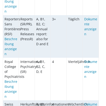
ibung
anzeige
n
Reporters
Reports
A, B1,
3+
Täglich
Dokume
Sans
(SR/PR),
B2, C;
nte
Frontières
Press
Annual
anzeige
(RSF)
Releases
report:
n
Beschre
(PressR)
also for
ibung
D and E
anzeige
n
Royal
International
A, B1,
4
Vierteljährlich
Dokume
College
Psychiatry
B2, C,
nte
of
(SR)
D, E
anzeige
Psychiatrists
n
Beschre
ibung
anzeige
n
Swiss
Herkunftsländerinformationen
A, B1,
4
Wöchentlich
Dokume