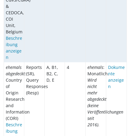
&
CEDOCA,
COI
Unit,
Belgium
Beschre
ibung
anzeige
n
ehemals
Reports
A, B1,
4
ehemals
:
Dokume
abgedeckt:
(SR),
B2, C,
Monatlich.
nte
Country
Query
D, E
Wird
anzeige
of
Responses
nicht
n
Origin
(Resp)
mehr
Research
abgedeckt
and
(keine
Information
Veröffentlichungen
(CORI)
seit
Beschre
2016).
ibung