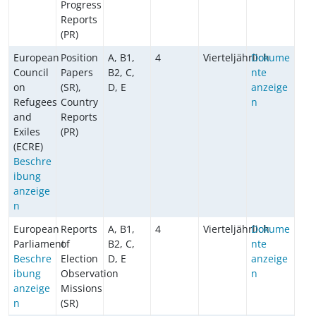
Progress
Reports
(PR)
European
Position
A, B1,
4
Vierteljährlich
Dokume
Council
Papers
B2, C,
nte
on
(SR),
D, E
anzeige
Refugees
Country
n
and
Reports
Exiles
(PR)
(ECRE)
Beschre
ibung
anzeige
n
European
Reports
A, B1,
4
Vierteljährlich
Dokume
Parliament
of
B2, C,
nte
Beschre
Election
D, E
anzeige
ibung
Observation
n
anzeige
Missions
n
(SR)