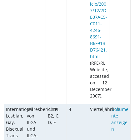
icle/200
7/12/7D
E07AC5-
C011-
4246-
8691-
B6F91B
D76421.
html
(RFE/RL
Website,
accessed
on 12
December
2007).
International
Jahresberichte
A, B1,
4
Vierteljährlich
Dokume
Lesbian,
von
B2, C,
nte
Gay,
ILGA
D, E
anzeige
Bisexual,
und
n
Trans
ILGA-