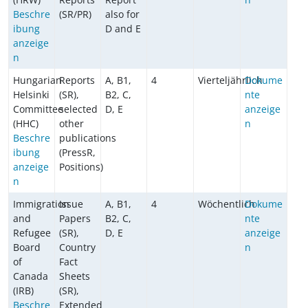
Beschre
(SR/PR)
also for
ibung
D and E
anzeige
n
Hungarian
Reports
A, B1,
4
Vierteljährlich
Dokume
Helsinki
(SR),
B2, C,
nte
Committee
selected
D, E
anzeige
(HHC)
other
n
Beschre
publications
ibung
(PressR,
anzeige
Positions)
n
Immigration
Issue
A, B1,
4
Wöchentlich
Dokume
and
Papers
B2, C,
nte
Refugee
(SR),
D, E
anzeige
Board
Country
n
of
Fact
Canada
Sheets
(IRB)
(SR),
Beschre
Extended