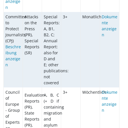
anzeige
n
Committee
Attacks
Special
3+
Monatlich
Dokume
to
on the
Reports:
nte
Protect
Press
A, B1,
anzeige
Journalists
(PR),
B2, C;
n
(CPJ)
Special
Annual
Beschre
Reports
Report:
ibung
(SR)
also for
anzeige
D and
n
E; other
publications:
not
covered
Council
3+
Wöchentlich
Dokume
Evaluation
A, B, C
of
nte
Reports
(+ D if
Europe
anzeige
(PR),
containing
- Group
n
State
migration
of
Reports
and
Experts
(PR),
asylum