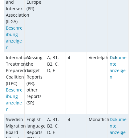
and
Europe
Intersex
(PR)
Association
(ILGA)
Beschre
ibung
anzeige
n
International
Missing
A, B1,
4
Vierteljährlich
Dokume
Treatment
the
B2, C,
nte
Preparedness
Target
D, E
anzeige
Coalition
Reports
n
(ITPC)
(PR),
Beschre
other
ibung
reports
anzeige
(SR)
n
Swedish
English-
A, B1,
4
Monatlich
Dokume
Migration
language
B2, C,
nte
Board -
Reports
D, E
anzeige