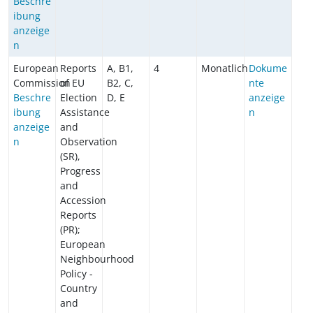
Beschre
ibung
anzeige
n
European
Reports
A, B1,
4
Monatlich
Dokume
Commission
of EU
B2, C,
nte
Beschre
Election
D, E
anzeige
ibung
Assistance
n
anzeige
and
n
Observation
(SR),
Progress
and
Accession
Reports
(PR);
European
Neighbourhood
Policy -
Country
and