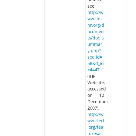
see:
http://w
ww.ihf-
hr.org/d
ocumen
ts/doc_s
ummar
y.php?
sec_id=
58&d_id
=4447
(IHF
Website,
accessed
on 12
December
2007);
http://w
ww.rferl
.org/fea
turesart