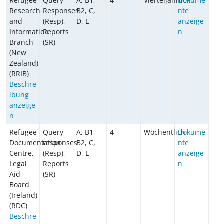
Refugee
Query
A, B1,
4
Vierteljährlich
Dokume
Research
Responses
B2, C,
nte
and
(Resp),
D, E
anzeige
Information
Reports
n
Branch
(SR)
(New
Zealand)
(RRIB)
Beschre
ibung
anzeige
n
Refugee
Query
A, B1,
4
Wöchentlich
Dokume
Documentation
responses
B2, C,
nte
Centre,
(Resp),
D, E
anzeige
Legal
Reports
n
Aid
(SR)
Board
(Ireland)
(RDC)
Beschre