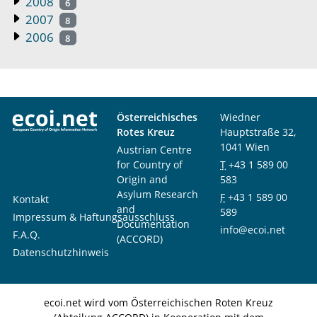
2008
6
2007
8
2006
8
Österreichisches
Wiedner
Rotes Kreuz
Hauptstraße 32,
1041 Wien
Austrian Centre
for Country of
T
+43 1 589 00
Origin and
583
Asylum Research
F
+43 1 589 00
Kontakt
and
589
Impressum & Haftungsausschluss
Documentation
info@ecoi.net
F.A.Q.
(ACCORD)
Datenschutzhinweis
ecoi.net wird vom Österreichischen Roten Kreuz