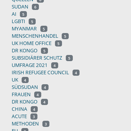
SUDAN
6
AI
5
LGBTI
5
MYANMAR
5
MENSCHENHANDEL
5
UK HOME OFFICE
5
DR KONGO
5
SUBSIDIÄRER SCHUTZ
5
UMFRAGE 2021
4
IRISH REFUGEE COUNCIL
4
UK
4
SÜDSUDAN
4
FRAUEN
4
DR KONGO
4
CHINA
4
ACUTE
3
METHODEN
3
EU