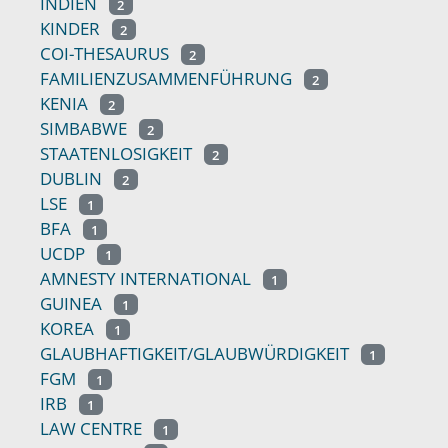
INDIEN
2
KINDER
2
COI-THESAURUS
2
FAMILIENZUSAMMENFÜHRUNG
2
KENIA
2
SIMBABWE
2
STAATENLOSIGKEIT
2
DUBLIN
2
LSE
1
BFA
1
UCDP
1
AMNESTY INTERNATIONAL
1
GUINEA
1
KOREA
1
GLAUBHAFTIGKEIT/GLAUBWÜRDIGKEIT
1
FGM
1
IRB
1
LAW CENTRE
1