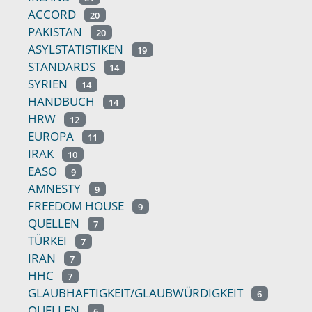
ACCORD
20
PAKISTAN
20
ASYLSTATISTIKEN
19
STANDARDS
14
SYRIEN
14
HANDBUCH
14
HRW
12
EUROPA
11
IRAK
10
EASO
9
AMNESTY
9
FREEDOM HOUSE
9
QUELLEN
7
TÜRKEI
7
IRAN
7
HHC
7
GLAUBHAFTIGKEIT/GLAUBWÜRDIGKEIT
6
QUELLEN
6