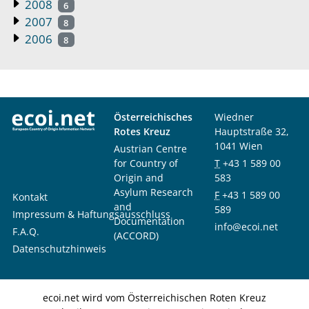
2008
6
2007
8
2006
8
Österreichisches
Wiedner
Rotes Kreuz
Hauptstraße 32,
1041 Wien
Austrian Centre
for Country of
T
+43 1 589 00
Origin and
583
Asylum Research
F
+43 1 589 00
Kontakt
and
589
Impressum & Haftungsausschluss
Documentation
info@ecoi.net
F.A.Q.
(ACCORD)
Datenschutzhinweis
ecoi.net wird vom Österreichischen Roten Kreuz