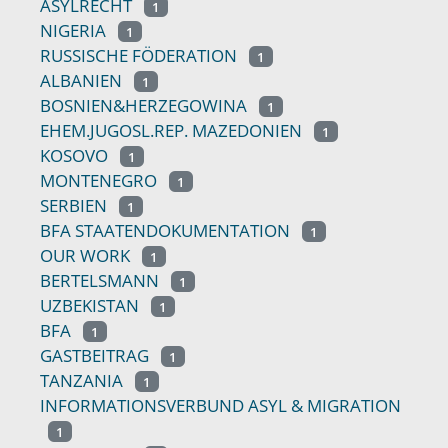
ASYLRECHT
1
NIGERIA
1
RUSSISCHE FÖDERATION
1
ALBANIEN
1
BOSNIEN&HERZEGOWINA
1
EHEM.JUGOSL.REP. MAZEDONIEN
1
KOSOVO
1
MONTENEGRO
1
SERBIEN
1
BFA STAATENDOKUMENTATION
1
OUR WORK
1
BERTELSMANN
1
UZBEKISTAN
1
BFA
1
GASTBEITRAG
1
TANZANIA
1
INFORMATIONSVERBUND ASYL & MIGRATION
1