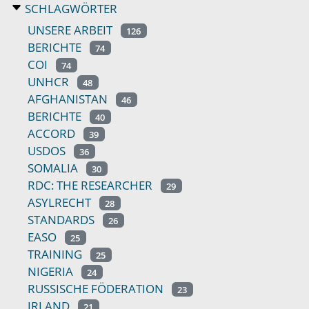
SCHLAGWÖRTER
UNSERE ARBEIT
126
BERICHTE
74
COI
74
UNHCR
48
AFGHANISTAN
46
BERICHTE
40
ACCORD
39
USDOS
36
SOMALIA
30
RDC: THE RESEARCHER
29
ASYLRECHT
28
STANDARDS
26
EASO
25
TRAINING
25
NIGERIA
24
RUSSISCHE FÖDERATION
23
IRLAND
21