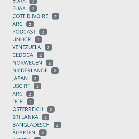
EUAA
2
EUAA
2
COTE D'IVOIRE
2
ARC
2
PODCAST
2
UNHCR
2
VENEZUELA
2
CEDOCA
2
NORWEGEN
2
NIEDERLANDE
2
JAPAN
2
USCIRF
2
ARC
2
DCR
2
ÖSTERREICH
2
SRI LANKA
2
BANGLADESCH
2
ÄGYPTEN
2