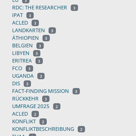
3
RDC: THE RESEARCHER
3
IPAT
3
ACLED
3
LANDKARTEN
3
ÄTHIOPIEN
3
BELGIEN
3
LIBYEN
3
ERITREA
3
FCO
3
UGANDA
3
DIS
3
FACT-FINDING MISSION
3
RÜCKKEHR
3
UMFRAGE 2025
2
ACLED
2
KONFLIKT
2
KONFLIKTBESCHREIBUNG
2