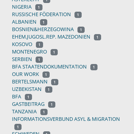
NIGERIA
1
RUSSISCHE FÖDERATION
1
ALBANIEN
1
BOSNIEN&HERZEGOWINA
1
EHEM.JUGOSL.REP. MAZEDONIEN
1
KOSOVO
1
MONTENEGRO
1
SERBIEN
1
BFA STAATENDOKUMENTATION
1
OUR WORK
1
BERTELSMANN
1
UZBEKISTAN
1
BFA
1
GASTBEITRAG
1
TANZANIA
1
INFORMATIONSVERBUND ASYL & MIGRATION
1
SCHWEDEN