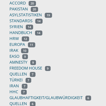
ACCORD
20
PAKISTAN
20
ASYLSTATISTIKEN
19
STANDARDS
14
SYRIEN
14
HANDBUCH
14
HRW
12
EUROPA
11
IRAK
10
EASO
9
AMNESTY
9
FREEDOM HOUSE
9
QUELLEN
7
TÜRKEI
7
IRAN
7
HHC
7
GLAUBHAFTIGKEIT/GLAUBWÜRDIGKEIT
6
QUELLEN
6