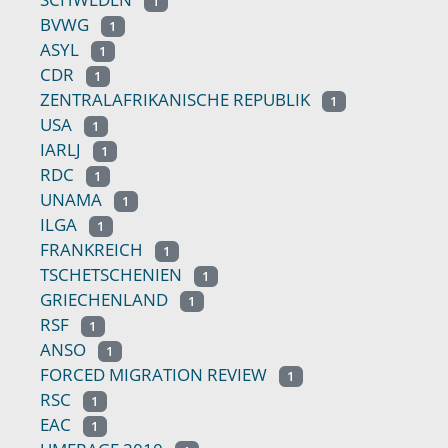
1
BVWG
1
ASYL
1
CDR
1
ZENTRALAFRIKANISCHE REPUBLIK
1
USA
1
IARLJ
1
RDC
1
UNAMA
1
ILGA
1
FRANKREICH
1
TSCHETSCHENIEN
1
GRIECHENLAND
1
RSF
1
ANSO
1
FORCED MIGRATION REVIEW
1
RSC
1
EAC
1