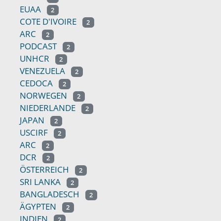
EUAA
2
COTE D'IVOIRE
2
ARC
2
PODCAST
2
UNHCR
2
VENEZUELA
2
CEDOCA
2
NORWEGEN
2
NIEDERLANDE
2
JAPAN
2
USCIRF
2
ARC
2
DCR
2
ÖSTERREICH
2
SRI LANKA
2
BANGLADESCH
2
ÄGYPTEN
2
INDIEN
2