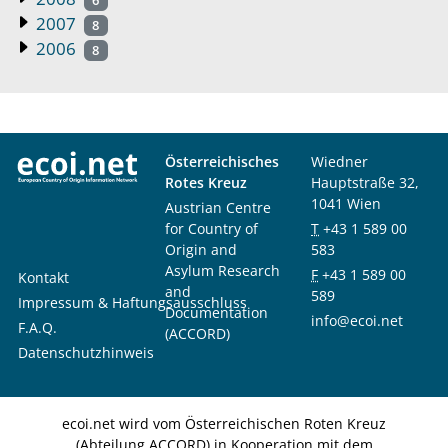
6
2007
8
2006
8
Österreichisches
Wiedner
Rotes Kreuz
Hauptstraße 32,
1041 Wien
Austrian Centre
for Country of
T
+43 1 589 00
Origin and
583
Asylum Research
F
+43 1 589 00
Kontakt
and
589
Impressum & Haftungsausschluss
Documentation
info@ecoi.net
F.A.Q.
(ACCORD)
Datenschutzhinweis
ecoi.net wird vom Österreichischen Roten Kreuz
(Abteilung ACCORD) in Kooperation mit dem