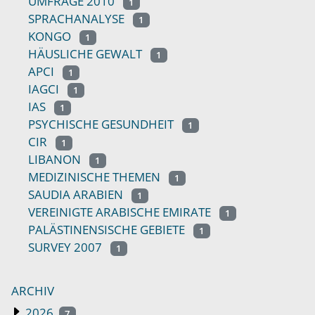
UMFRAGE 2010
1
SPRACHANALYSE
1
KONGO
1
HÄUSLICHE GEWALT
1
APCI
1
IAGCI
1
IAS
1
PSYCHISCHE GESUNDHEIT
1
CIR
1
LIBANON
1
MEDIZINISCHE THEMEN
1
SAUDIA ARABIEN
1
VEREINIGTE ARABISCHE EMIRATE
1
PALÄSTINENSISCHE GEBIETE
1
SURVEY 2007
1
ARCHIV
2026
7