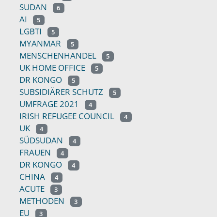
SUDAN
6
AI
5
LGBTI
5
MYANMAR
5
MENSCHENHANDEL
5
UK HOME OFFICE
5
DR KONGO
5
SUBSIDIÄRER SCHUTZ
5
UMFRAGE 2021
4
IRISH REFUGEE COUNCIL
4
UK
4
SÜDSUDAN
4
FRAUEN
4
DR KONGO
4
CHINA
4
ACUTE
3
METHODEN
3
EU
3