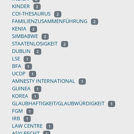
KINDER
2
COI-THESAURUS
2
FAMILIENZUSAMMENFÜHRUNG
2
KENIA
2
SIMBABWE
2
STAATENLOSIGKEIT
2
DUBLIN
2
LSE
1
BFA
1
UCDP
1
AMNESTY INTERNATIONAL
1
GUINEA
1
KOREA
1
GLAUBHAFTIGKEIT/GLAUBWÜRDIGKEIT
1
FGM
1
IRB
1
LAW CENTRE
1
ASYLRECHT
1