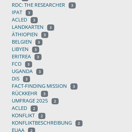
RDC: THE RESEARCHER
3
IPAT
3
ACLED
3
LANDKARTEN
3
ÄTHIOPIEN
3
BELGIEN
3
LIBYEN
3
ERITREA
3
FCO
3
UGANDA
3
DIS
3
FACT-FINDING MISSION
3
RÜCKKEHR
3
UMFRAGE 2025
2
ACLED
2
KONFLIKT
2
KONFLIKTBESCHREIBUNG
2
EUAA
2