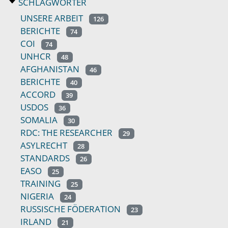
SCHLAGWÖRTER
UNSERE ARBEIT
126
BERICHTE
74
COI
74
UNHCR
48
AFGHANISTAN
46
BERICHTE
40
ACCORD
39
USDOS
36
SOMALIA
30
RDC: THE RESEARCHER
29
ASYLRECHT
28
STANDARDS
26
EASO
25
TRAINING
25
NIGERIA
24
RUSSISCHE FÖDERATION
23
IRLAND
21