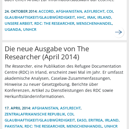
24. OKTOBER 2014:
ACCORD
,
AFGHANISTAN
,
ASYLRECHT
,
COI
,
GLAUBHAFTIGKEIT/GLAUBWÜRDIGKEIT
,
HHC
,
IRAK
,
IRLAND
,
UNSERE ARBEIT
,
RDC: THE RESEARCHER
,
MENSCHENHANDEL
,
UGANDA
,
UNHCR
Die neue Ausgabe von The
Researcher (April 2014)
The Researcher
, eine Publikation des Refugee Documentation
Centre (RDC) in Irland, erscheint zwei Mal im Jahr. Er umfasst
akademische Analysen, Caselaw-Zusammenfassungen,
Hinweise zu neuer Gesetzgebung, Berichte über
Konferenzen, Artikel zu Dienstleistungen des RDC sowie
Herkunftsländerinformationen.
17. APRIL 2014:
AFGHANISTAN
,
ASYLRECHT
,
ZENTRALAFRIKANISCHE REPUBLIK
,
COI
,
GLAUBHAFTIGKEIT/GLAUBWÜRDIGKEIT
,
EASO
,
ERITREA
,
IRLAND
,
PAKISTAN
,
RDC: THE RESEARCHER
,
MENSCHENHANDEL
,
UNHCR