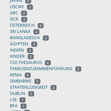
JAPAN
2
USCIRF
2
ARC
2
DCR
2
ÖSTERREICH
2
SRI LANKA
2
BANGLADESCH
2
ÄGYPTEN
2
INDIEN
2
KINDER
2
COI-THESAURUS
2
FAMILIENZUSAMMENFÜHRUNG
2
KENIA
2
SIMBABWE
2
STAATENLOSIGKEIT
2
DUBLIN
2
LSE
1
BFA
1