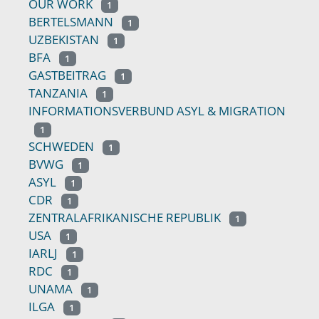
OUR WORK
1
BERTELSMANN
1
UZBEKISTAN
1
BFA
1
GASTBEITRAG
1
TANZANIA
1
INFORMATIONSVERBUND ASYL & MIGRATION
1
SCHWEDEN
1
BVWG
1
ASYL
1
CDR
1
ZENTRALAFRIKANISCHE REPUBLIK
1
USA
1
IARLJ
1
RDC
1
UNAMA
1
ILGA
1