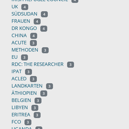
UK
4
SÜDSUDAN
4
FRAUEN
4
DR KONGO
4
CHINA
4
ACUTE
3
METHODEN
3
EU
3
RDC: THE RESEARCHER
3
IPAT
3
ACLED
3
LANDKARTEN
3
ÄTHIOPIEN
3
BELGIEN
3
LIBYEN
3
ERITREA
3
FCO
3
UGANDA