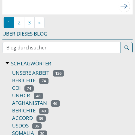
1
2
3
»
ÜBER DIESES BLOG
Blog durchsuchen
SCHLAGWÖRTER
UNSERE ARBEIT
126
BERICHTE
74
COI
74
UNHCR
48
AFGHANISTAN
46
BERICHTE
40
ACCORD
39
USDOS
36
SOMALIA
30