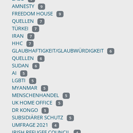
AMNESTY
9
FREEDOM HOUSE
9
QUELLEN
7
TÜRKEI
7
IRAN
7
HHC
7
GLAUBHAFTIGKEIT/GLAUBWÜRDIGKEIT
6
QUELLEN
6
SUDAN
6
AI
5
LGBTI
5
MYANMAR
5
MENSCHENHANDEL
5
UK HOME OFFICE
5
DR KONGO
5
SUBSIDIÄRER SCHUTZ
5
UMFRAGE 2021
4
IRISH REFUGEE COUNCIL
4