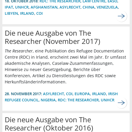
18. OKTOBER 2018:
RDC: THE RESEARCHER
,
LAW CENTRE
,
EASO
,
IPAT
,
UNHCR
,
AFGHANISTAN
,
ASYLRECHT
,
CHINA
,
VENEZUELA
,
LIBYEN
,
IRLAND
,
COI
Die neue Ausgabe von The
Researcher (November 2017)
The Researcher
, eine Publikation des Refugee Documentation
Centre (RDC) in Irland, erscheint zwei Mal im Jahr. Er umfasst
akademische Analysen, Caselaw-Zusammenfassungen,
Hinweise zu neuer Gesetzgebung, Berichte über
Konferenzen, Artikel zu Dienstleistungen des RDC sowie
Herkunftsländerinformationen.
28. NOVEMBER 2017:
ASYLRECHT
,
COI
,
EUROPA
,
IRLAND
,
IRISH
REFUGEE COUNCIL
,
NIGERIA
,
RDC: THE RESEARCHER
,
UNHCR
Die neue Ausgabe von The
Researcher (Oktober 2016)