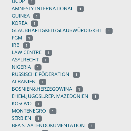
UCDP
1
AMNESTY INTERNATIONAL
1
GUINEA
1
KOREA
1
GLAUBHAFTIGKEIT/GLAUBWÜRDIGKEIT
1
FGM
1
IRB
1
LAW CENTRE
1
ASYLRECHT
1
NIGERIA
1
RUSSISCHE FÖDERATION
1
ALBANIEN
1
BOSNIEN&HERZEGOWINA
1
EHEM.JUGOSL.REP. MAZEDONIEN
1
KOSOVO
1
MONTENEGRO
1
SERBIEN
1
BFA STAATENDOKUMENTATION
1