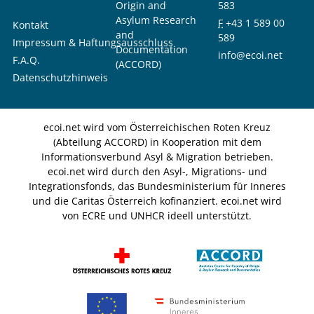
Origin and
583
Asylum Research
F
+43 1 589 00
Kontakt
and
589
Impressum & Haftungsausschluss
Documentation
info@ecoi.net
F.A.Q.
(ACCORD)
Datenschutzhinweis
ecoi.net wird vom Österreichischen Roten Kreuz
(Abteilung ACCORD) in Kooperation mit dem
Informationsverbund Asyl & Migration betrieben.
ecoi.net wird durch den Asyl-, Migrations- und
Integrationsfonds, das Bundesministerium für Inneres
und die Caritas Österreich kofinanziert. ecoi.net wird
von ECRE und UNHCR ideell unterstützt.