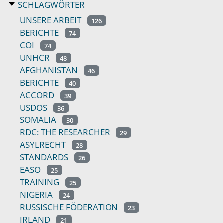
SCHLAGWÖRTER
UNSERE ARBEIT
126
BERICHTE
74
COI
74
UNHCR
48
AFGHANISTAN
46
BERICHTE
40
ACCORD
39
USDOS
36
SOMALIA
30
RDC: THE RESEARCHER
29
ASYLRECHT
28
STANDARDS
26
EASO
25
TRAINING
25
NIGERIA
24
RUSSISCHE FÖDERATION
23
IRLAND
21