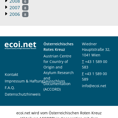
2008
6
2007
8
2006
8
Österreichisches
Wiedner
Rotes Kreuz
Hauptstraße 32,
1041 Wien
Austrian Centre
for Country of
T
+43 1 589 00
Origin and
583
Asylum Research
F
+43 1 589 00
Kontakt
and
589
Impressum & Haftungsausschluss
Documentation
info@ecoi.net
F.A.Q.
(ACCORD)
Datenschutzhinweis
ecoi.net wird vom Österreichischen Roten Kreuz