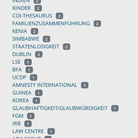
INDIEN
2
KINDER
2
COI-THESAURUS
2
FAMILIENZUSAMMENFÜHRUNG
2
KENIA
2
SIMBABWE
2
STAATENLOSIGKEIT
2
DUBLIN
2
LSE
1
BFA
1
UCDP
1
AMNESTY INTERNATIONAL
1
GUINEA
1
KOREA
1
GLAUBHAFTIGKEIT/GLAUBWÜRDIGKEIT
1
FGM
1
IRB
1
LAW CENTRE
1