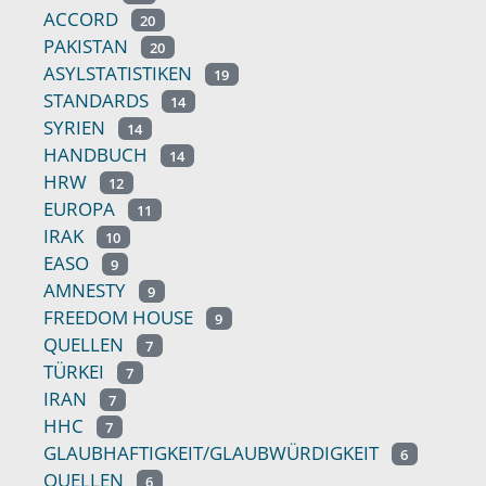
ACCORD
20
PAKISTAN
20
ASYLSTATISTIKEN
19
STANDARDS
14
SYRIEN
14
HANDBUCH
14
HRW
12
EUROPA
11
IRAK
10
EASO
9
AMNESTY
9
FREEDOM HOUSE
9
QUELLEN
7
TÜRKEI
7
IRAN
7
HHC
7
GLAUBHAFTIGKEIT/GLAUBWÜRDIGKEIT
6
QUELLEN
6