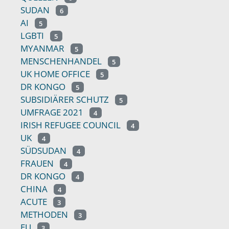
SUDAN
6
AI
5
LGBTI
5
MYANMAR
5
MENSCHENHANDEL
5
UK HOME OFFICE
5
DR KONGO
5
SUBSIDIÄRER SCHUTZ
5
UMFRAGE 2021
4
IRISH REFUGEE COUNCIL
4
UK
4
SÜDSUDAN
4
FRAUEN
4
DR KONGO
4
CHINA
4
ACUTE
3
METHODEN
3
EU
3