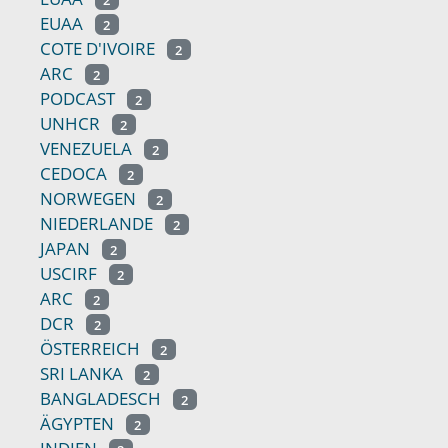
EUAA
2
COTE D'IVOIRE
2
ARC
2
PODCAST
2
UNHCR
2
VENEZUELA
2
CEDOCA
2
NORWEGEN
2
NIEDERLANDE
2
JAPAN
2
USCIRF
2
ARC
2
DCR
2
ÖSTERREICH
2
SRI LANKA
2
BANGLADESCH
2
ÄGYPTEN
2