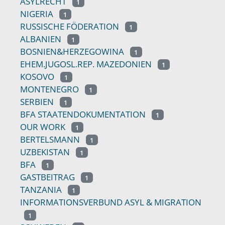
ASYLRECHT
1
NIGERIA
1
RUSSISCHE FÖDERATION
1
ALBANIEN
1
BOSNIEN&HERZEGOWINA
1
EHEM.JUGOSL.REP. MAZEDONIEN
1
KOSOVO
1
MONTENEGRO
1
SERBIEN
1
BFA STAATENDOKUMENTATION
1
OUR WORK
1
BERTELSMANN
1
UZBEKISTAN
1
BFA
1
GASTBEITRAG
1
TANZANIA
1
INFORMATIONSVERBUND ASYL & MIGRATION
1