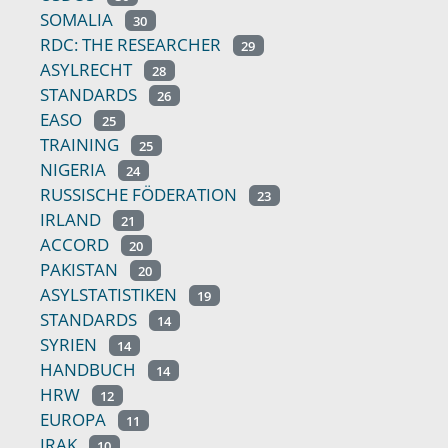
SOMALIA
30
RDC: THE RESEARCHER
29
ASYLRECHT
28
STANDARDS
26
EASO
25
TRAINING
25
NIGERIA
24
RUSSISCHE FÖDERATION
23
IRLAND
21
ACCORD
20
PAKISTAN
20
ASYLSTATISTIKEN
19
STANDARDS
14
SYRIEN
14
HANDBUCH
14
HRW
12
EUROPA
11
IRAK
10