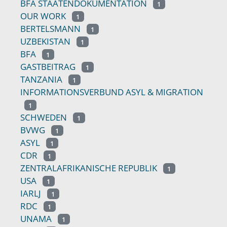
BFA STAATENDOKUMENTATION
1
OUR WORK
1
BERTELSMANN
1
UZBEKISTAN
1
BFA
1
GASTBEITRAG
1
TANZANIA
1
INFORMATIONSVERBUND ASYL & MIGRATION
1
SCHWEDEN
1
BVWG
1
ASYL
1
CDR
1
ZENTRALAFRIKANISCHE REPUBLIK
1
USA
1
IARLJ
1
RDC
1
UNAMA
1