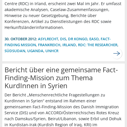
Centre (RDC) in Irland, erscheint zwei Mal im Jahr. Er umfasst
akademische Analysen, Caselaw-Zusammenfassungen,
Hinweise zu neuer Gesetzgebung, Berichte über
Konferenzen, Artikel zu Dienstleistungen des RDC sowie
Herkunftsländerinformationen.
30. OKTOBER 2012:
ASYLRECHT
,
DIS
,
DR KONGO
,
EASO
,
FACT-
FINDING MISSION
,
FRANKREICH
,
IRLAND
,
RDC: THE RESEARCHER
,
SÜDSUDAN
,
UGANDA
,
UNHCR
Bericht über eine gemeinsame Fact-
Finding-Mission zum Thema
KurdInnen in Syrien
Der Bericht „Menschenrechtliche Fragestellungen zu
KurdInnen in Syrien“ entstand im Rahmen einer
gemeinsamen Fact‐Finding‐Mission des Danish Immigration
Service (DIS) und von ACCORD/Österreichisches Rotes Kreuz
nach Damskus/Syrien, Beirut/Libanon, sowie Erbil und Dohuk
in Kurdistan‐Irak (Kurdish Region of Iraq, KRI) im