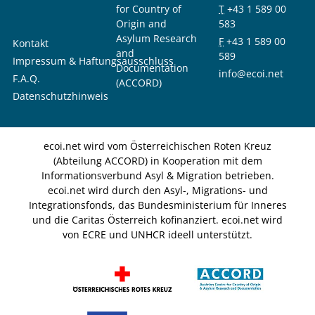
for Country of
T
+43 1 589 00
Origin and
583
Asylum Research
F
+43 1 589 00
Kontakt
and
589
Impressum & Haftungsausschluss
Documentation
info@ecoi.net
F.A.Q.
(ACCORD)
Datenschutzhinweis
ecoi.net wird vom Österreichischen Roten Kreuz
(Abteilung ACCORD) in Kooperation mit dem
Informationsverbund Asyl & Migration betrieben.
ecoi.net wird durch den Asyl-, Migrations- und
Integrationsfonds, das Bundesministerium für Inneres
und die Caritas Österreich kofinanziert. ecoi.net wird
von ECRE und UNHCR ideell unterstützt.