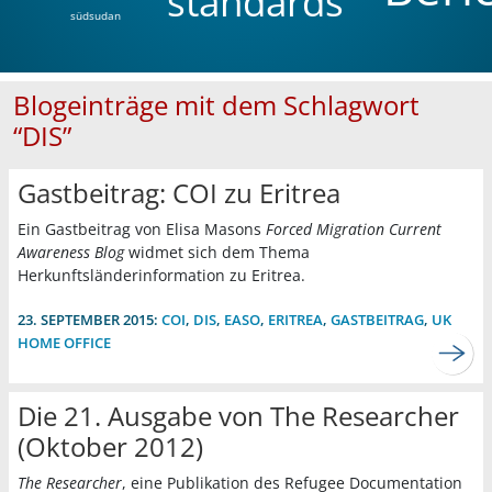
standards
südsudan
Blogeinträge mit dem Schlagwort
“DIS”
Gastbeitrag: COI zu Eritrea
Ein Gastbeitrag von Elisa Masons
Forced Migration Current
Awareness Blog
widmet sich dem Thema
Herkunftsländerinformation zu Eritrea.
23. SEPTEMBER 2015:
COI
,
DIS
,
EASO
,
ERITREA
,
GASTBEITRAG
,
UK
HOME OFFICE
Die 21. Ausgabe von The Researcher
(Oktober 2012)
The Researcher
, eine Publikation des Refugee Documentation