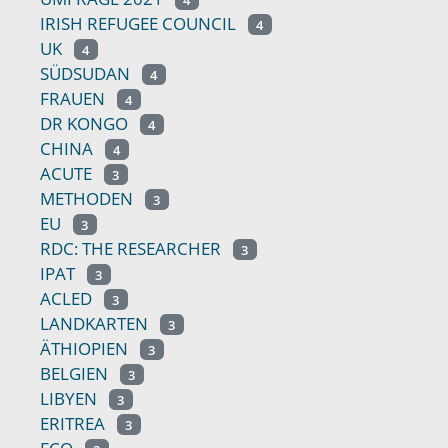
IRISH REFUGEE COUNCIL
4
UK
4
SÜDSUDAN
4
FRAUEN
4
DR KONGO
4
CHINA
4
ACUTE
3
METHODEN
3
EU
3
RDC: THE RESEARCHER
3
IPAT
3
ACLED
3
LANDKARTEN
3
ÄTHIOPIEN
3
BELGIEN
3
LIBYEN
3
ERITREA
3