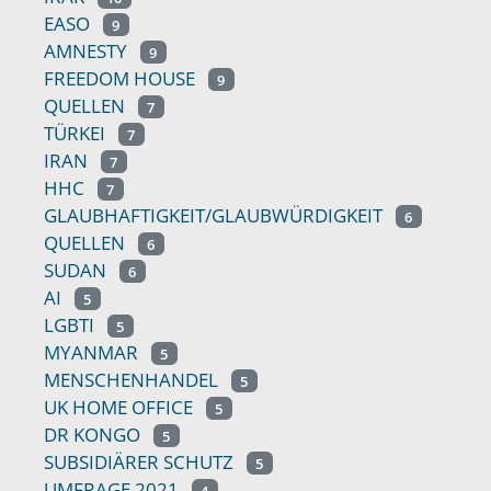
EASO
9
AMNESTY
9
FREEDOM HOUSE
9
QUELLEN
7
TÜRKEI
7
IRAN
7
HHC
7
GLAUBHAFTIGKEIT/GLAUBWÜRDIGKEIT
6
QUELLEN
6
SUDAN
6
AI
5
LGBTI
5
MYANMAR
5
MENSCHENHANDEL
5
UK HOME OFFICE
5
DR KONGO
5
SUBSIDIÄRER SCHUTZ
5
UMFRAGE 2021
4