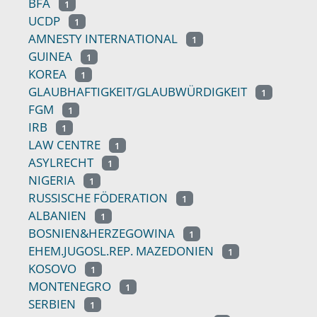
BFA
1
UCDP
1
AMNESTY INTERNATIONAL
1
GUINEA
1
KOREA
1
GLAUBHAFTIGKEIT/GLAUBWÜRDIGKEIT
1
FGM
1
IRB
1
LAW CENTRE
1
ASYLRECHT
1
NIGERIA
1
RUSSISCHE FÖDERATION
1
ALBANIEN
1
BOSNIEN&HERZEGOWINA
1
EHEM.JUGOSL.REP. MAZEDONIEN
1
KOSOVO
1
MONTENEGRO
1
SERBIEN
1