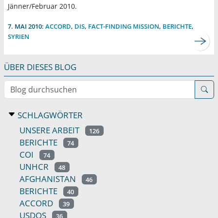
Jänner/Februar 2010.
7. MAI 2010:
ACCORD
,
DIS
,
FACT-FINDING MISSION
,
BERICHTE
,
SYRIEN
ÜBER DIESES BLOG
Blog durchsuchen
SCHLAGWÖRTER
UNSERE ARBEIT
126
BERICHTE
74
COI
74
UNHCR
48
AFGHANISTAN
46
BERICHTE
40
ACCORD
39
USDOS
36