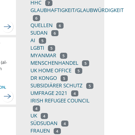
HHC
7
GLAUBHAFTIGKEIT/GLAUBWÜRDIGKEIT
6
QUELLEN
6
SUDAN
6
AI
5
r
LGBTI
5
MYANMAR
5
MENSCHENHANDEL
(al-
5
n
UK HOME OFFICE
5
DR KONGO
5
SUBSIDIÄRER SCHUTZ
5
ION
,
UMFRAGE 2021
4
IRISH REFUGEE COUNCIL
4
UK
4
SÜDSUDAN
4
FRAUEN
4