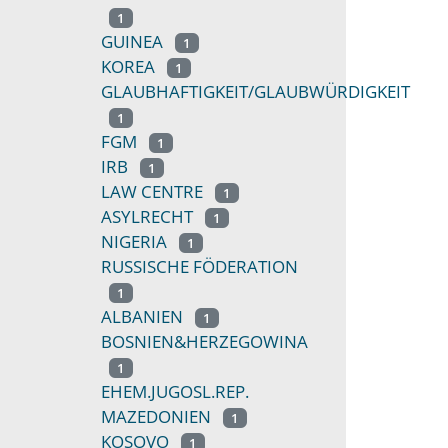
1
GUINEA
1
KOREA
1
GLAUBHAFTIGKEIT/GLAUBWÜRDIGKEIT
1
FGM
1
IRB
1
LAW CENTRE
1
ASYLRECHT
1
NIGERIA
1
RUSSISCHE FÖDERATION
1
ALBANIEN
1
BOSNIEN&HERZEGOWINA
1
EHEM.JUGOSL.REP.
MAZEDONIEN
1
KOSOVO
1