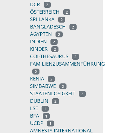
DCR
2
ÖSTERREICH
2
SRI LANKA
2
BANGLADESCH
2
ÄGYPTEN
2
INDIEN
2
KINDER
2
COI-THESAURUS
2
FAMILIENZUSAMMENFÜHRUNG
2
KENIA
2
SIMBABWE
2
STAATENLOSIGKEIT
2
DUBLIN
2
LSE
1
BFA
1
UCDP
1
AMNESTY INTERNATIONAL