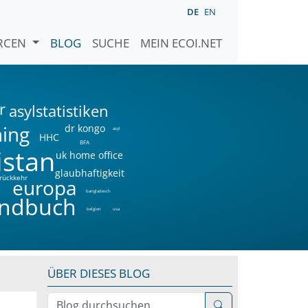
DE
EN
URCEN
BLOG
SUCHE
MEIN ECOI.NET
r
asylstatistiken
ning
dr kongo
asyl
HHC
BFA
istan
uk home office
glaubhaftigkeit
rückkehr
a
europa
bangladesch
ndbuch
belgien
usa
ÜBER DIESES BLOG
Blog durchsuchen