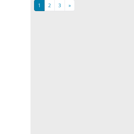
1
2
3
»