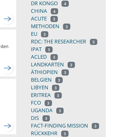
DR KONGO
4
CHINA
4
ACUTE
3
METHODEN
3
EU
3
RDC: THE RESEARCHER
3
rden
IPAT
3
ACLED
3
LANDKARTEN
3
ÄTHIOPIEN
3
BELGIEN
3
LIBYEN
3
ERITREA
3
FCO
3
UGANDA
3
DIS
3
FACT-FINDING MISSION
3
RÜCKKEHR
3