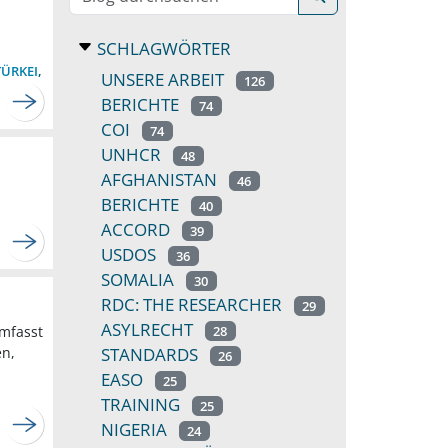
SCHLAGWÖRTER
TÜRKEI
,
UNSERE ARBEIT
126
BERICHTE
74
COI
74
UNHCR
48
AFGHANISTAN
46
BERICHTE
40
ACCORD
39
USDOS
36
SOMALIA
30
RDC: THE RESEARCHER
29
ASYLRECHT
28
umfasst
STANDARDS
en,
26
EASO
25
TRAINING
25
NIGERIA
24