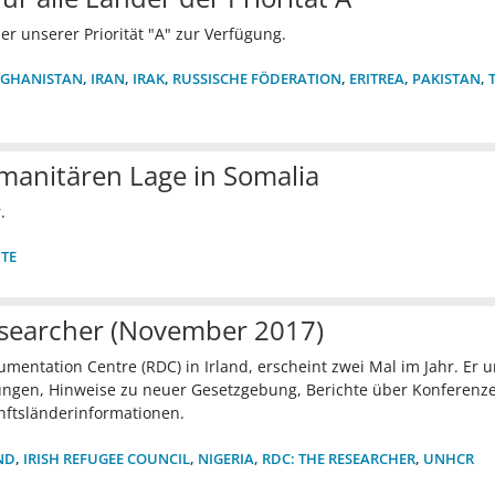
er unserer Priorität "A" zur Verfügung.
FGHANISTAN
,
IRAN
,
IRAK
,
RUSSISCHE FÖDERATION
,
ERITREA
,
PAKISTAN
,
anitären Lage in Somalia
.
TE
searcher (November 2017)
umentation Centre (RDC) in Irland, erscheint zwei Mal im Jahr. Er 
gen, Hinweise zu neuer Gesetzgebung, Berichte über Konferenz
nftsländerinformationen.
ND
,
IRISH REFUGEE COUNCIL
,
NIGERIA
,
RDC: THE RESEARCHER
,
UNHCR