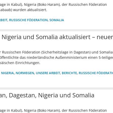
age in Kabul), Nigeria (Boko Haram), der Russischen Föderation
habaab) wurden aktualisiert.
BEIT
,
RUSSISCHE FÖDERATION
,
SOMALIA
Nigeria und Somalia aktualisiert – neue
 Russischen Föderation (Sicherheitslage in Dagestan) und Somalia 
öffentlichte das niederländische Außenministerium einen 5-teilige
päischen Einrichtungen.
,
NIGERIA
,
NORWEGEN
,
UNSERE ARBEIT
,
BERICHTE
,
RUSSISCHE FÖDERAT
n, Dagestan, Nigeria und Somalia
age in Kabul), Nigeria (Boko Haram), der Russischen Föderation