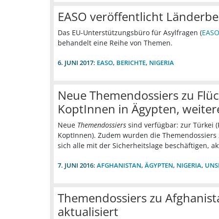
EASO veröffentlicht Länderber
Das EU-Unterstützungsbüro für Asylfragen (
EAS
behandelt eine Reihe von Themen.
6. JUNI 2017:
EASO
,
BERICHTE
,
NIGERIA
Neue Themendossiers zu Flüch
KoptInnen in Ägypten, weitere
Neue
Themendossiers
sind verfügbar: zur Türkei 
KoptInnen). Zudem wurden die Themendossiers zu
sich alle mit der Sicherheitslage beschäftigen, akt
7. JUNI 2016:
AFGHANISTAN
,
ÄGYPTEN
,
NIGERIA
,
UNS
Themendossiers zu Afghanista
aktualisiert