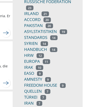
RUSSISCHE FÖDERATION
23
IRLAND
21
ria. Er
ACCORD
20
PAKISTAN
20
ASYLSTATISTIKEN
19
STANDARDS
14
SYRIEN
14
HANDBUCH
14
HRW
12
EUROPA
11
, die
IRAK
10
EASO
9
AMNESTY
9
FREEDOM HOUSE
9
QUELLEN
7
TÜRKEI
7
IRAN
7