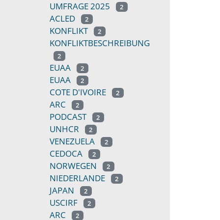
UMFRAGE 2025
2
ACLED
2
KONFLIKT
2
KONFLIKTBESCHREIBUNG
2
EUAA
2
EUAA
2
COTE D'IVOIRE
2
ARC
2
PODCAST
2
UNHCR
2
VENEZUELA
2
CEDOCA
2
NORWEGEN
2
NIEDERLANDE
2
JAPAN
2
USCIRF
2
ARC
2