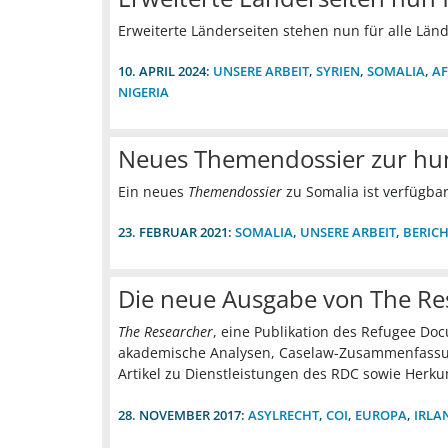
Erweiterte Länderseiten stehen nun für alle Länd
10. APRIL 2024:
UNSERE ARBEIT
,
SYRIEN
,
SOMALIA
,
A
NIGERIA
Neues Themendossier zur hum
Ein neues
Themendossier
zu Somalia ist verfügbar
23. FEBRUAR 2021:
SOMALIA
,
UNSERE ARBEIT
,
BERICH
Die neue Ausgabe von The Re
The Researcher
, eine Publikation des Refugee Doc
akademische Analysen, Caselaw-Zusammenfassun
Artikel zu Dienstleistungen des RDC sowie Herku
28. NOVEMBER 2017:
ASYLRECHT
,
COI
,
EUROPA
,
IRLA