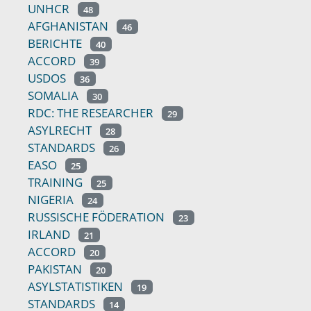
UNHCR
48
AFGHANISTAN
46
BERICHTE
40
ACCORD
39
USDOS
36
SOMALIA
30
RDC: THE RESEARCHER
29
ASYLRECHT
28
STANDARDS
26
EASO
25
TRAINING
25
NIGERIA
24
RUSSISCHE FÖDERATION
23
IRLAND
21
ACCORD
20
PAKISTAN
20
ASYLSTATISTIKEN
19
STANDARDS
14