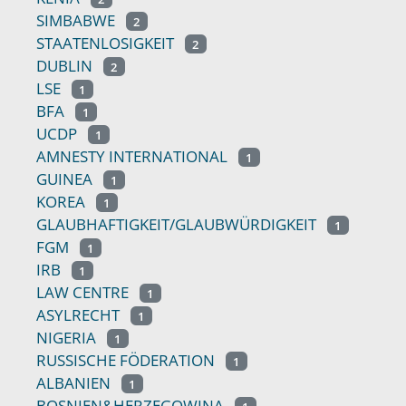
SIMBABWE
2
STAATENLOSIGKEIT
2
DUBLIN
2
LSE
1
BFA
1
UCDP
1
AMNESTY INTERNATIONAL
1
GUINEA
1
KOREA
1
GLAUBHAFTIGKEIT/GLAUBWÜRDIGKEIT
1
FGM
1
IRB
1
LAW CENTRE
1
ASYLRECHT
1
NIGERIA
1
RUSSISCHE FÖDERATION
1
ALBANIEN
1
BOSNIEN&HERZEGOWINA