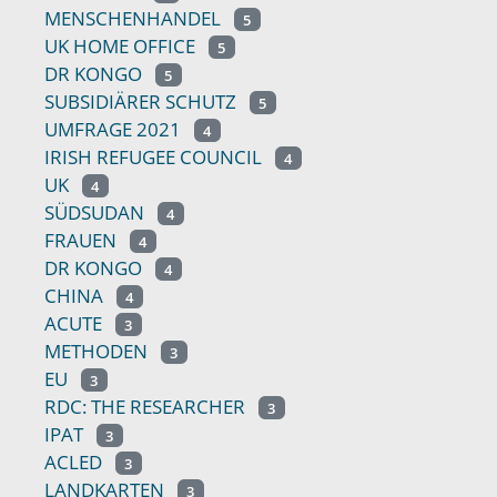
MENSCHENHANDEL
5
UK HOME OFFICE
5
DR KONGO
5
SUBSIDIÄRER SCHUTZ
5
UMFRAGE 2021
4
IRISH REFUGEE COUNCIL
4
UK
4
SÜDSUDAN
4
FRAUEN
4
DR KONGO
4
CHINA
4
ACUTE
3
METHODEN
3
EU
3
RDC: THE RESEARCHER
3
IPAT
3
ACLED
3
LANDKARTEN
3