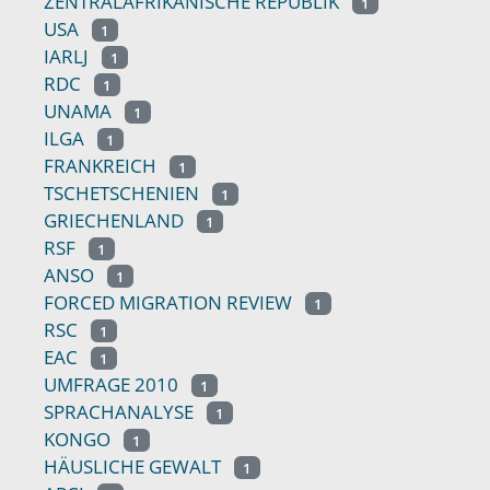
ZENTRALAFRIKANISCHE REPUBLIK
1
USA
1
IARLJ
1
RDC
1
UNAMA
1
ILGA
1
FRANKREICH
1
TSCHETSCHENIEN
1
GRIECHENLAND
1
RSF
1
ANSO
1
FORCED MIGRATION REVIEW
1
RSC
1
EAC
1
UMFRAGE 2010
1
SPRACHANALYSE
1
KONGO
1
HÄUSLICHE GEWALT
1