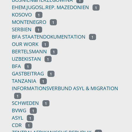
1
EHEM.JUGOSL.REP. MAZEDONIEN
1
KOSOVO
1
MONTENEGRO
1
SERBIEN
1
BFA STAATENDOKUMENTATION
1
OUR WORK
1
BERTELSMANN
1
UZBEKISTAN
1
BFA
1
GASTBEITRAG
1
TANZANIA
1
INFORMATIONSVERBUND ASYL & MIGRATION
1
SCHWEDEN
1
BVWG
1
ASYL
1
CDR
1