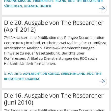
FINDING MISSION
,
FRANKREICH
,
IRLAND
,
RDC: THE RESEARCHER
,
SÜDSUDAN
,
UGANDA
,
UNHCR
Die 20. Ausgabe von The Researcher
(April 2012)
The Researcher
, eine Publikation des Refugee Documentation
Centre (RDC) in Irland, erscheint zwei Mal im Jahr. Er umfasst
akademische Analysen, Caselaw-Zusammenfassungen,
Hinweise zu neuer Gesetzgebung, Berichte über
Konferenzen, Artikel zu Dienstleistungen des RDC sowie
Herkunftsländerinformationen.
3. MAI 2012:
ASYLRECHT
,
DR KONGO
,
GRIECHENLAND
,
RDC: THE
RESEARCHER
,
UGANDA
Die 16. Ausgabe von The Researcher
(Juni 2010)
The Researcher
, eine Publikation des Refugee Documentation