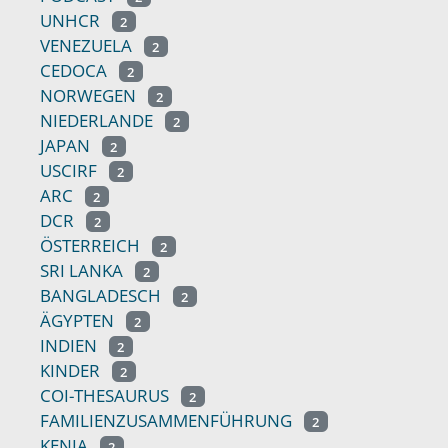
UNHCR
2
VENEZUELA
2
CEDOCA
2
NORWEGEN
2
NIEDERLANDE
2
JAPAN
2
USCIRF
2
ARC
2
DCR
2
ÖSTERREICH
2
SRI LANKA
2
BANGLADESCH
2
ÄGYPTEN
2
INDIEN
2
KINDER
2
COI-THESAURUS
2
FAMILIENZUSAMMENFÜHRUNG
2
KENIA
2