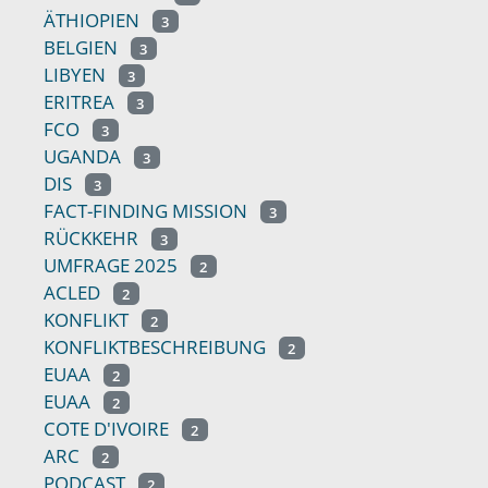
ÄTHIOPIEN
3
BELGIEN
3
LIBYEN
3
ERITREA
3
FCO
3
UGANDA
3
DIS
3
FACT-FINDING MISSION
3
RÜCKKEHR
3
UMFRAGE 2025
2
ACLED
2
KONFLIKT
2
KONFLIKTBESCHREIBUNG
2
EUAA
2
EUAA
2
COTE D'IVOIRE
2
ARC
2
PODCAST
2