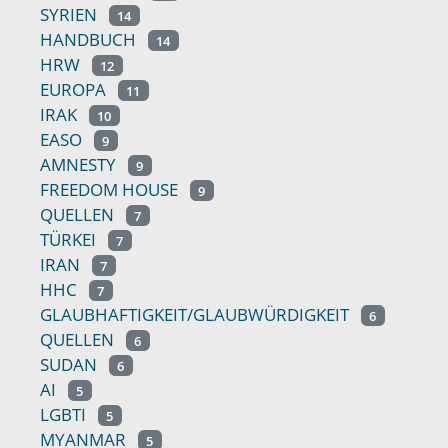
SYRIEN
14
HANDBUCH
14
HRW
12
EUROPA
11
IRAK
10
EASO
9
AMNESTY
9
FREEDOM HOUSE
9
QUELLEN
7
TÜRKEI
7
IRAN
7
HHC
7
GLAUBHAFTIGKEIT/GLAUBWÜRDIGKEIT
6
QUELLEN
6
SUDAN
6
AI
5
LGBTI
5
MYANMAR
5