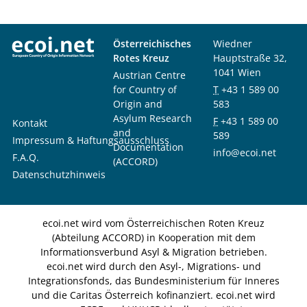
Österreichisches
Wiedner
Rotes Kreuz
Hauptstraße 32,
1041 Wien
Austrian Centre
for Country of
T
+43 1 589 00
Origin and
583
Asylum Research
F
+43 1 589 00
Kontakt
and
589
Impressum & Haftungsausschluss
Documentation
info@ecoi.net
F.A.Q.
(ACCORD)
Datenschutzhinweis
ecoi.net wird vom Österreichischen Roten Kreuz
(Abteilung ACCORD) in Kooperation mit dem
Informationsverbund Asyl & Migration betrieben.
ecoi.net wird durch den Asyl-, Migrations- und
Integrationsfonds, das Bundesministerium für Inneres
und die Caritas Österreich kofinanziert. ecoi.net wird