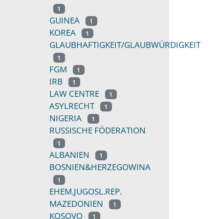
1
GUINEA
1
KOREA
1
GLAUBHAFTIGKEIT/GLAUBWÜRDIGKEIT
1
FGM
1
IRB
1
LAW CENTRE
1
ASYLRECHT
1
NIGERIA
1
RUSSISCHE FÖDERATION
1
ALBANIEN
1
BOSNIEN&HERZEGOWINA
1
EHEM.JUGOSL.REP.
MAZEDONIEN
1
KOSOVO
1