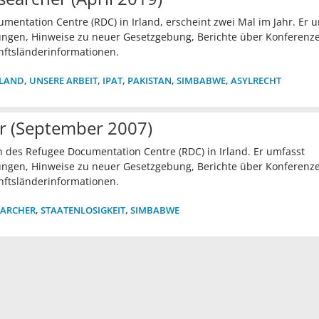
umentation Centre (RDC) in Irland, erscheint zwei Mal im Jahr. Er 
gen, Hinweise zu neuer Gesetzgebung, Berichte über Konferenz
nftsländerinformationen.
RLAND
,
UNSERE ARBEIT
,
IPAT
,
PAKISTAN
,
SIMBABWE
,
ASYLRECHT
er (September 2007)
ion des Refugee Documentation Centre (RDC) in Irland. Er umfasst
gen, Hinweise zu neuer Gesetzgebung, Berichte über Konferenz
nftsländerinformationen.
EARCHER
,
STAATENLOSIGKEIT
,
SIMBABWE