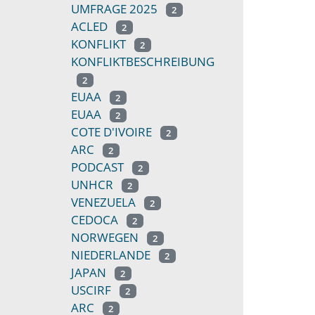
UMFRAGE 2025
2
ACLED
2
KONFLIKT
2
KONFLIKTBESCHREIBUNG
2
EUAA
2
EUAA
2
COTE D'IVOIRE
2
ARC
2
PODCAST
2
UNHCR
2
VENEZUELA
2
CEDOCA
2
NORWEGEN
2
NIEDERLANDE
2
JAPAN
2
USCIRF
2
ARC
2