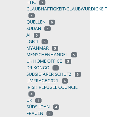
HHC
7
GLAUBHAFTIGKEIT/GLAUBWÜRDIGKEIT
6
QUELLEN
6
SUDAN
6
AI
5
LGBTI
5
MYANMAR
5
MENSCHENHANDEL
5
UK HOME OFFICE
5
DR KONGO
5
SUBSIDIÄRER SCHUTZ
5
UMFRAGE 2021
4
IRISH REFUGEE COUNCIL
4
UK
4
SÜDSUDAN
4
FRAUEN
4