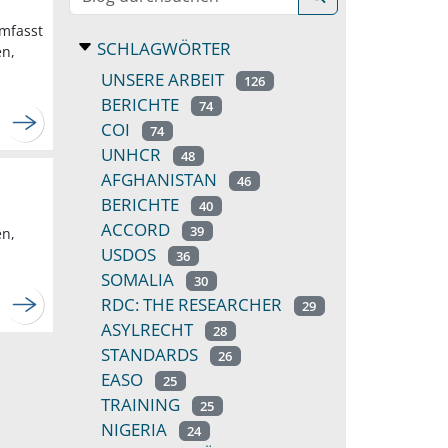
umfasst
SCHLAGWÖRTER
en,
UNSERE ARBEIT
126
BERICHTE
74
COI
74
UNHCR
48
AFGHANISTAN
46
BERICHTE
40
ACCORD
39
en,
USDOS
36
SOMALIA
30
RDC: THE RESEARCHER
29
ASYLRECHT
28
STANDARDS
26
EASO
25
TRAINING
25
NIGERIA
24