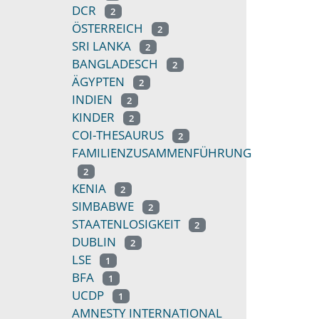
DCR
2
ÖSTERREICH
2
SRI LANKA
2
BANGLADESCH
2
ÄGYPTEN
2
INDIEN
2
KINDER
2
COI-THESAURUS
2
FAMILIENZUSAMMENFÜHRUNG
2
KENIA
2
SIMBABWE
2
STAATENLOSIGKEIT
2
DUBLIN
2
LSE
1
BFA
1
UCDP
1
AMNESTY INTERNATIONAL