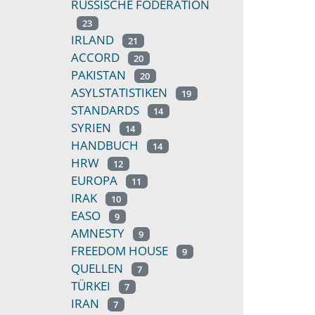
RUSSISCHE FÖDERATION
23
IRLAND
21
ACCORD
20
PAKISTAN
20
ASYLSTATISTIKEN
19
STANDARDS
14
SYRIEN
14
HANDBUCH
14
HRW
12
EUROPA
11
IRAK
10
EASO
9
AMNESTY
9
FREEDOM HOUSE
9
QUELLEN
7
TÜRKEI
7
IRAN
7