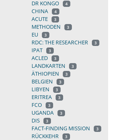
DR KONGO
4
CHINA
4
ACUTE
3
METHODEN
3
EU
3
RDC: THE RESEARCHER
3
IPAT
3
ACLED
3
LANDKARTEN
3
ÄTHIOPIEN
3
BELGIEN
3
LIBYEN
3
ERITREA
3
FCO
3
UGANDA
3
DIS
3
FACT-FINDING MISSION
3
RÜCKKEHR
3