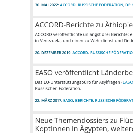
30. MAI 2022:
ACCORD
,
RUSSISCHE FÖDERATION
,
DR 
ACCORD-Berichte zu Äthiopie
ACCORD veröffentlichte unlängst drei Berichte: 
in Venezuela, und einen zu Wehrdienst und Ded
20. DEZEMBER 2019:
ACCORD
,
RUSSISCHE FÖDERATI
EASO veröffentlicht Länderbe
Das EU-Unterstützungsbüro für Asylfragen (
EAS
Russischen Föderation.
22. MÄRZ 2017:
EASO
,
BERICHTE
,
RUSSISCHE FÖDERA
Neue Themendossiers zu Flüch
KoptInnen in Ägypten, weitere