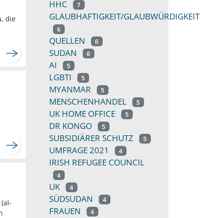
HHC
7
GLAUBHAFTIGKEIT/GLAUBWÜRDIGKEIT
, die
6
QUELLEN
6
SUDAN
6
AI
5
LGBTI
5
MYANMAR
5
MENSCHENHANDEL
5
UK HOME OFFICE
5
DR KONGO
5
SUBSIDIÄRER SCHUTZ
5
UMFRAGE 2021
4
IRISH REFUGEE COUNCIL
r
4
UK
4
SÜDSUDAN
4
(al-
FRAUEN
4
n