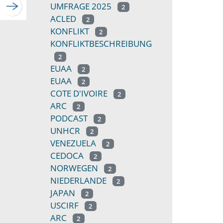
UMFRAGE 2025
2
ACLED
2
KONFLIKT
2
KONFLIKTBESCHREIBUNG
2
EUAA
2
EUAA
2
COTE D'IVOIRE
2
ARC
2
PODCAST
2
UNHCR
2
VENEZUELA
2
CEDOCA
2
NORWEGEN
2
NIEDERLANDE
2
JAPAN
2
USCIRF
2
ARC
2