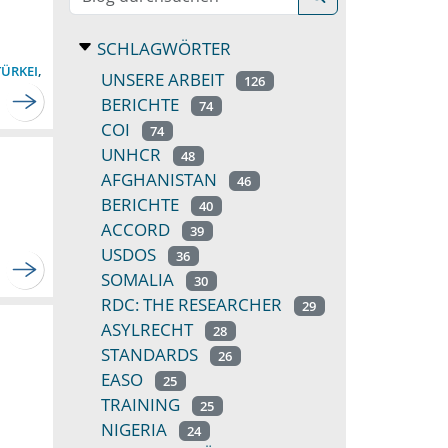
SCHLAGWÖRTER
TÜRKEI
,
UNSERE ARBEIT
126
BERICHTE
74
COI
74
UNHCR
48
AFGHANISTAN
46
BERICHTE
40
ACCORD
39
USDOS
36
SOMALIA
30
RDC: THE RESEARCHER
29
ASYLRECHT
28
STANDARDS
26
EASO
25
TRAINING
25
NIGERIA
24