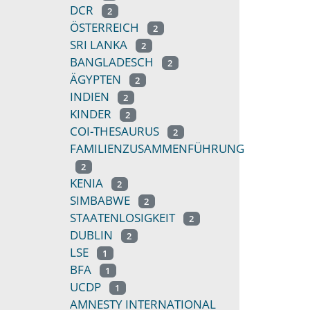
DCR
2
ÖSTERREICH
2
SRI LANKA
2
BANGLADESCH
2
ÄGYPTEN
2
INDIEN
2
KINDER
2
COI-THESAURUS
2
FAMILIENZUSAMMENFÜHRUNG
2
KENIA
2
SIMBABWE
2
STAATENLOSIGKEIT
2
DUBLIN
2
LSE
1
BFA
1
UCDP
1
AMNESTY INTERNATIONAL