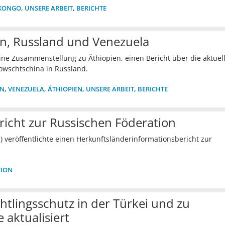
KONGO
,
UNSERE ARBEIT
,
BERICHTE
n, Russland und Venezuela
eine Zusammenstellung zu Äthiopien, einen Bericht über die aktuel
owschtschina in Russland.
ON
,
VENEZUELA
,
ÄTHIOPIEN
,
UNSERE ARBEIT
,
BERICHTE
richt zur Russischen Föderation
O
) veröffentlichte einen Herkunftsländerinformationsbericht zur
TION
tlingsschutz in der Türkei und zu
 aktualisiert