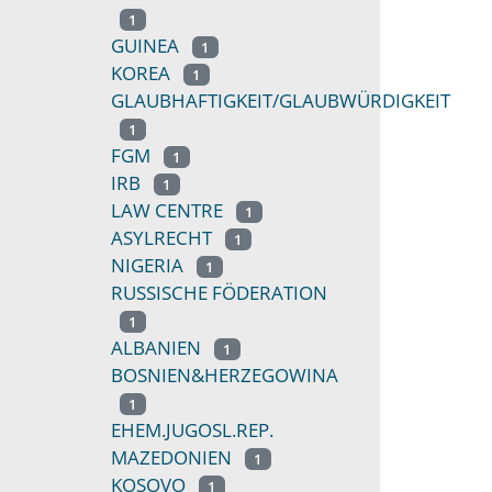
1
GUINEA
1
KOREA
1
GLAUBHAFTIGKEIT/GLAUBWÜRDIGKEIT
1
FGM
1
IRB
1
LAW CENTRE
1
ASYLRECHT
1
NIGERIA
1
RUSSISCHE FÖDERATION
1
ALBANIEN
1
BOSNIEN&HERZEGOWINA
1
EHEM.JUGOSL.REP.
MAZEDONIEN
1
KOSOVO
1