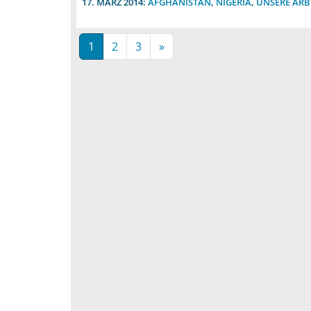
17. MÄRZ 2014:
AFGHANISTAN
,
NIGERIA
,
UNSERE ARB
1
2
3
»