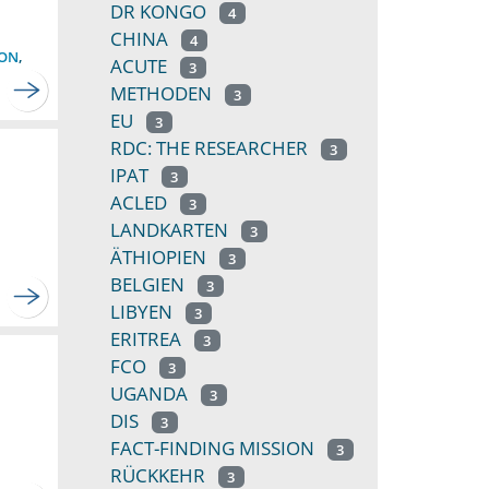
DR KONGO
4
CHINA
4
ION
,
ACUTE
3
METHODEN
3
EU
3
RDC: THE RESEARCHER
3
IPAT
3
ACLED
3
LANDKARTEN
3
ÄTHIOPIEN
3
BELGIEN
3
LIBYEN
3
ERITREA
3
FCO
3
UGANDA
3
DIS
3
FACT-FINDING MISSION
3
RÜCKKEHR
3