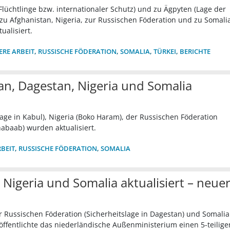
(Flüchtlinge bzw. internationaler Schutz) und zu Ägpyten (Lage der
 Afghanistan, Nigeria, zur Russischen Föderation und zu Somalia
ualisiert.
ERE ARBEIT
,
RUSSISCHE FÖDERATION
,
SOMALIA
,
TÜRKEI
,
BERICHTE
n, Dagestan, Nigeria und Somalia
age in Kabul), Nigeria (Boko Haram), der Russischen Föderation
habaab) wurden aktualisiert.
BEIT
,
RUSSISCHE FÖDERATION
,
SOMALIA
Nigeria und Somalia aktualisiert – neue
 Russischen Föderation (Sicherheitslage in Dagestan) und Somalia 
öffentlichte das niederländische Außenministerium einen 5-teilige