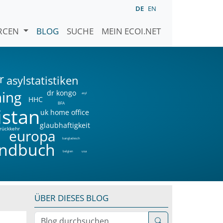
DE
EN
URCEN
BLOG
SUCHE
MEIN ECOI.NET
r
asylstatistiken
ning
dr kongo
asyl
HHC
BFA
istan
uk home office
glaubhaftigkeit
rückkehr
a
europa
bangladesch
ndbuch
belgien
usa
ÜBER DIESES BLOG
Blog durchsuchen