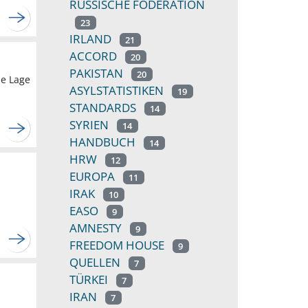
RUSSISCHE FÖDERATION
23
IRLAND
21
ACCORD
20
PAKISTAN
20
le Lage
ASYLSTATISTIKEN
19
STANDARDS
14
SYRIEN
14
HANDBUCH
14
HRW
12
EUROPA
11
IRAK
10
EASO
9
AMNESTY
9
FREEDOM HOUSE
9
QUELLEN
7
TÜRKEI
7
IRAN
7