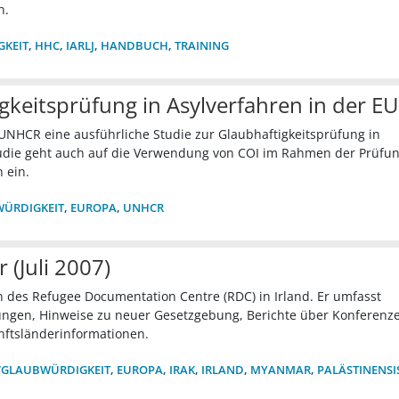
n.
GKEIT
,
HHC
,
IARLJ
,
HANDBUCH
,
TRAINING
keitsprüfung in Asylverfahren in der EU
UNHCR eine ausführliche Studie zur Glaubhaftigkeitsprüfung in
tudie geht auch auf die Verwendung von COI im Rahmen der Prüfu
 ein.
WÜRDIGKEIT
,
EUROPA
,
UNHCR
 (Juli 2007)
ion des Refugee Documentation Centre (RDC) in Irland. Er umfasst
gen, Hinweise zu neuer Gesetzgebung, Berichte über Konferenz
nftsländerinformationen.
/GLAUBWÜRDIGKEIT
,
EUROPA
,
IRAK
,
IRLAND
,
MYANMAR
,
PALÄSTINENSI