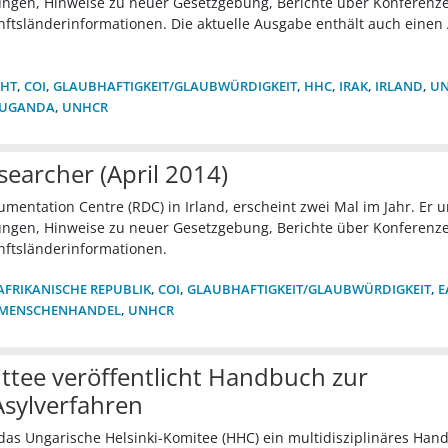
gen, Hinweise zu neuer Gesetzgebung, Berichte über Konferenz
nftsländerinformationen. Die aktuelle Ausgabe enthält auch einen 
CHT
,
COI
,
GLAUBHAFTIGKEIT/GLAUBWÜRDIGKEIT
,
HHC
,
IRAK
,
IRLAND
,
UN
UGANDA
,
UNHCR
earcher (April 2014)
umentation Centre (RDC) in Irland, erscheint zwei Mal im Jahr. Er 
gen, Hinweise zu neuer Gesetzgebung, Berichte über Konferenz
nftsländerinformationen.
AFRIKANISCHE REPUBLIK
,
COI
,
GLAUBHAFTIGKEIT/GLAUBWÜRDIGKEIT
,
E
MENSCHENHANDEL
,
UNHCR
ttee veröffentlicht Handbuch zur
Asylverfahren
das Ungarische Helsinki-Komitee (HHC) ein multidisziplinäres Han