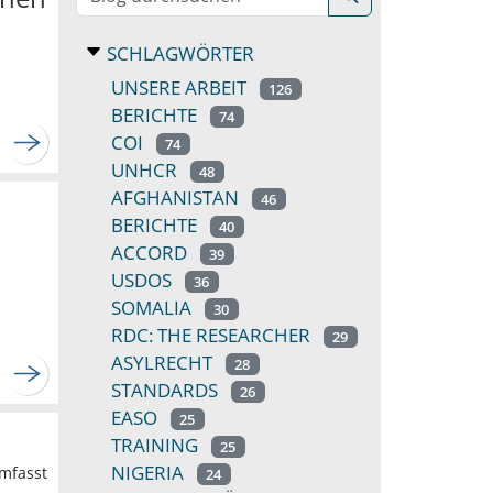
SCHLAGWÖRTER
UNSERE ARBEIT
126
BERICHTE
74
COI
74
UNHCR
48
AFGHANISTAN
46
BERICHTE
40
ACCORD
39
USDOS
36
SOMALIA
30
RDC: THE RESEARCHER
29
ASYLRECHT
28
STANDARDS
26
EASO
25
TRAINING
25
NIGERIA
umfasst
24