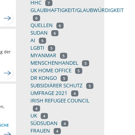
HHC
7
GLAUBHAFTIGKEIT/GLAUBWÜRDIGKEIT
6
QUELLEN
6
SUDAN
6
AI
5
LGBTI
5
ng der
MYANMAR
5
MENSCHENHANDEL
5
UK HOME OFFICE
5
DR KONGO
5
SUBSIDIÄRER SCHUTZ
5
UMFRAGE 2021
4
IRISH REFUGEE COUNCIL
en,
4
UK
4
SÜDSUDAN
4
SCHE
FRAUEN
4