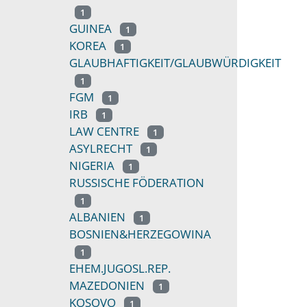
1
GUINEA
1
KOREA
1
GLAUBHAFTIGKEIT/GLAUBWÜRDIGKEIT
1
FGM
1
IRB
1
LAW CENTRE
1
ASYLRECHT
1
NIGERIA
1
RUSSISCHE FÖDERATION
1
ALBANIEN
1
BOSNIEN&HERZEGOWINA
1
EHEM.JUGOSL.REP.
MAZEDONIEN
1
KOSOVO
1