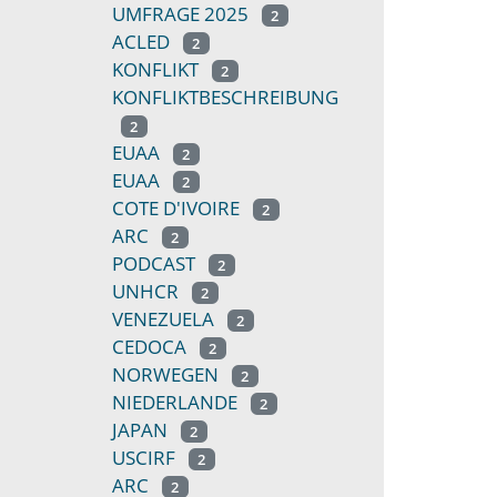
UMFRAGE 2025
2
ACLED
2
KONFLIKT
2
KONFLIKTBESCHREIBUNG
2
EUAA
2
EUAA
2
COTE D'IVOIRE
2
ARC
2
PODCAST
2
UNHCR
2
VENEZUELA
2
CEDOCA
2
NORWEGEN
2
NIEDERLANDE
2
JAPAN
2
USCIRF
2
ARC
2