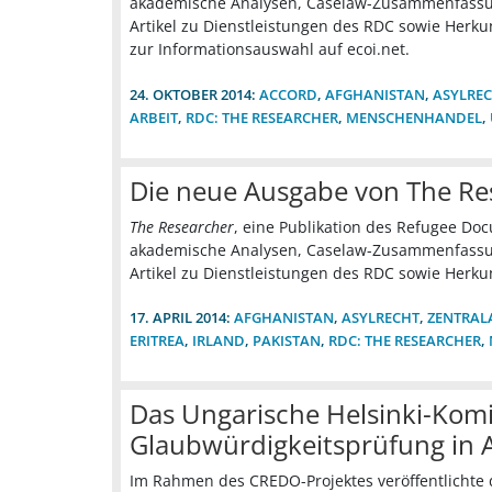
akademische Analysen, Caselaw-Zusammenfassun
Artikel zu Dienstleistungen des RDC sowie Herku
zur Informationsauswahl auf ecoi.net.
24. OKTOBER 2014:
ACCORD
,
AFGHANISTAN
,
ASYLRE
ARBEIT
,
RDC: THE RESEARCHER
,
MENSCHENHANDEL
,
Die neue Ausgabe von The Res
The Researcher
, eine Publikation des Refugee Doc
akademische Analysen, Caselaw-Zusammenfassun
Artikel zu Dienstleistungen des RDC sowie Herku
17. APRIL 2014:
AFGHANISTAN
,
ASYLRECHT
,
ZENTRAL
ERITREA
,
IRLAND
,
PAKISTAN
,
RDC: THE RESEARCHER
,
Das Ungarische Helsinki-Komi
Glaubwürdigkeitsprüfung in 
Im Rahmen des CREDO-Projektes veröffentlichte 