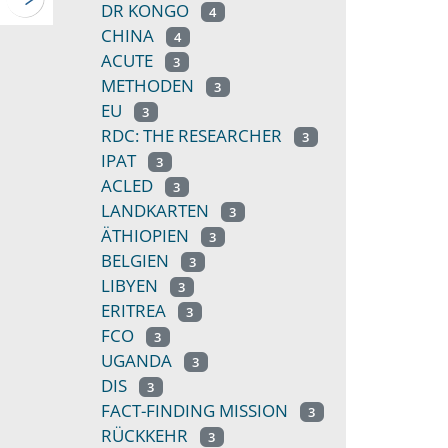
DR KONGO
4
CHINA
4
ACUTE
3
METHODEN
3
EU
3
RDC: THE RESEARCHER
3
IPAT
3
ACLED
3
LANDKARTEN
3
ÄTHIOPIEN
3
BELGIEN
3
LIBYEN
3
ERITREA
3
FCO
3
UGANDA
3
DIS
3
FACT-FINDING MISSION
3
RÜCKKEHR
3