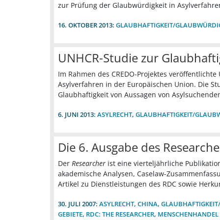
zur Prüfung der Glaubwürdigkeit in Asylverfahre
16. OKTOBER 2013:
GLAUBHAFTIGKEIT/GLAUBWÜRDI
UNHCR-Studie zur Glaubhaftig
Im Rahmen des CREDO-Projektes veröffentlichte 
Asylverfahren in der Europäischen Union. Die S
Glaubhaftigkeit von Aussagen von Asylsuchenden
6. JUNI 2013:
ASYLRECHT
,
GLAUBHAFTIGKEIT/GLAUB
Die 6. Ausgabe des Researcher
Der
Researcher
ist eine vierteljährliche Publikat
akademische Analysen, Caselaw-Zusammenfassun
Artikel zu Dienstleistungen des RDC sowie Herku
30. JULI 2007:
ASYLRECHT
,
CHINA
,
GLAUBHAFTIGKEIT
GEBIETE
,
RDC: THE RESEARCHER
,
MENSCHENHANDEL