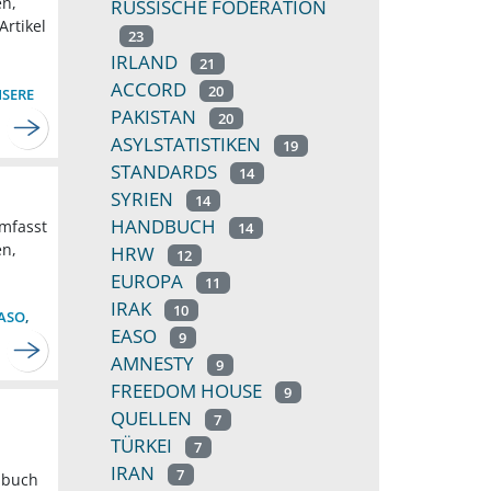
en,
RUSSISCHE FÖDERATION
Artikel
23
IRLAND
21
ACCORD
20
SERE
PAKISTAN
20
ASYLSTATISTIKEN
19
STANDARDS
14
SYRIEN
14
HANDBUCH
umfasst
14
en,
HRW
12
EUROPA
11
IRAK
10
ASO
,
EASO
9
AMNESTY
9
FREEDOM HOUSE
9
QUELLEN
7
TÜRKEI
7
IRAN
7
dbuch