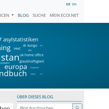
DE
EN
URCEN
BLOG
SUCHE
MEIN ECOI.NET
r
asylstatistiken
ning
dr kongo
asyl
HHC
BFA
istan
uk home office
glaubhaftigkeit
rückkehr
a
europa
bangladesch
ndbuch
belgien
usa
ÜBER DIESES BLOG
Blog durchsuchen
chen