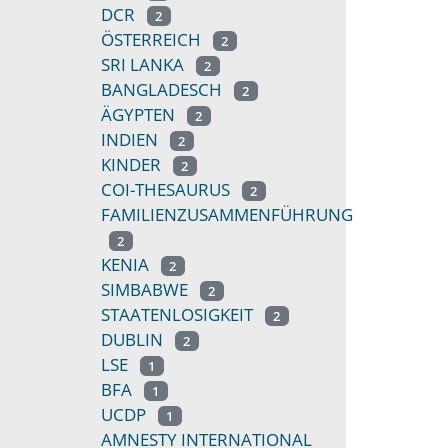
DCR
2
ÖSTERREICH
2
SRI LANKA
2
BANGLADESCH
2
ÄGYPTEN
2
INDIEN
2
KINDER
2
COI-THESAURUS
2
FAMILIENZUSAMMENFÜHRUNG
2
KENIA
2
SIMBABWE
2
STAATENLOSIGKEIT
2
DUBLIN
2
LSE
1
BFA
1
UCDP
1
AMNESTY INTERNATIONAL