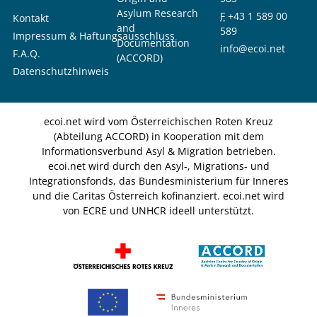
Asylum Research
F
+43 1 589 00
Kontakt
and
589
Impressum & Haftungsausschluss
Documentation
info@ecoi.net
F.A.Q.
(ACCORD)
Datenschutzhinweis
ecoi.net wird vom Österreichischen Roten Kreuz
(Abteilung ACCORD) in Kooperation mit dem
Informationsverbund Asyl & Migration betrieben.
ecoi.net wird durch den Asyl-, Migrations- und
Integrationsfonds, das Bundesministerium für Inneres
und die Caritas Österreich kofinanziert. ecoi.net wird
von ECRE und UNHCR ideell unterstützt.