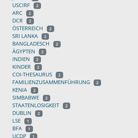
USCIRF
2
ARC
2
DCR
2
ÖSTERREICH
2
SRI LANKA
2
BANGLADESCH
2
ÄGYPTEN
2
INDIEN
2
KINDER
2
COI-THESAURUS
2
FAMILIENZUSAMMENFÜHRUNG
2
KENIA
2
SIMBABWE
2
STAATENLOSIGKEIT
2
DUBLIN
2
LSE
1
BFA
1
UCDP
1