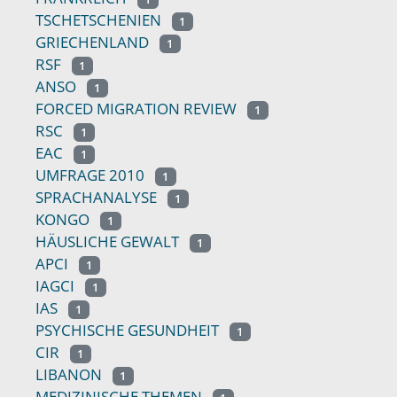
TSCHETSCHENIEN
1
GRIECHENLAND
1
RSF
1
ANSO
1
FORCED MIGRATION REVIEW
1
RSC
1
EAC
1
UMFRAGE 2010
1
SPRACHANALYSE
1
KONGO
1
HÄUSLICHE GEWALT
1
APCI
1
IAGCI
1
IAS
1
PSYCHISCHE GESUNDHEIT
1
CIR
1
LIBANON
1
MEDIZINISCHE THEMEN