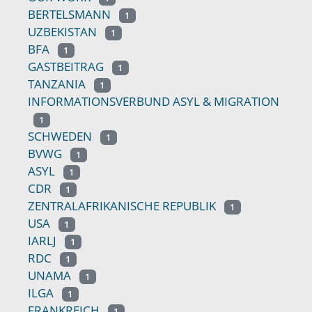
BERTELSMANN
1
UZBEKISTAN
1
BFA
1
GASTBEITRAG
1
TANZANIA
1
INFORMATIONSVERBUND ASYL & MIGRATION
1
SCHWEDEN
1
BVWG
1
ASYL
1
CDR
1
ZENTRALAFRIKANISCHE REPUBLIK
1
USA
1
IARLJ
1
RDC
1
UNAMA
1
ILGA
1
FRANKREICH
1