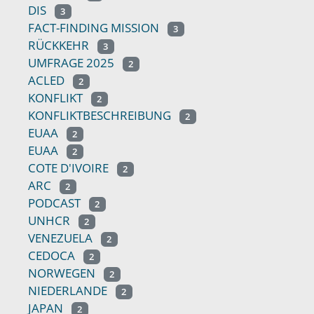
DIS
3
FACT-FINDING MISSION
3
RÜCKKEHR
3
UMFRAGE 2025
2
ACLED
2
KONFLIKT
2
KONFLIKTBESCHREIBUNG
2
EUAA
2
EUAA
2
COTE D'IVOIRE
2
ARC
2
PODCAST
2
UNHCR
2
VENEZUELA
2
CEDOCA
2
NORWEGEN
2
NIEDERLANDE
2
JAPAN
2