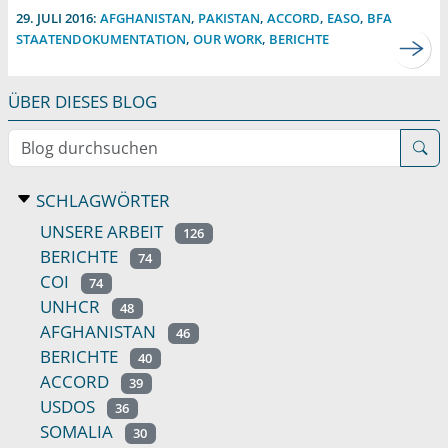
29. JULI 2016:
AFGHANISTAN
,
PAKISTAN
,
ACCORD
,
EASO
,
BFA
STAATENDOKUMENTATION
,
OUR WORK
,
BERICHTE
ÜBER DIESES BLOG
Blog durchsuchen
SCHLAGWÖRTER
UNSERE ARBEIT
126
BERICHTE
74
COI
74
UNHCR
48
AFGHANISTAN
46
BERICHTE
40
ACCORD
39
USDOS
36
SOMALIA
30