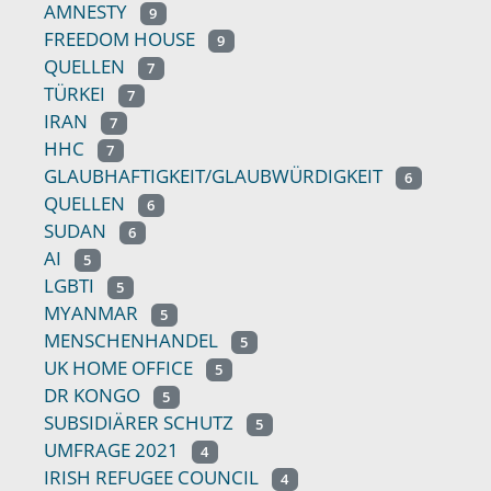
AMNESTY
9
FREEDOM HOUSE
9
QUELLEN
7
TÜRKEI
7
IRAN
7
HHC
7
GLAUBHAFTIGKEIT/GLAUBWÜRDIGKEIT
6
QUELLEN
6
SUDAN
6
AI
5
LGBTI
5
MYANMAR
5
MENSCHENHANDEL
5
UK HOME OFFICE
5
DR KONGO
5
SUBSIDIÄRER SCHUTZ
5
UMFRAGE 2021
4
IRISH REFUGEE COUNCIL
4