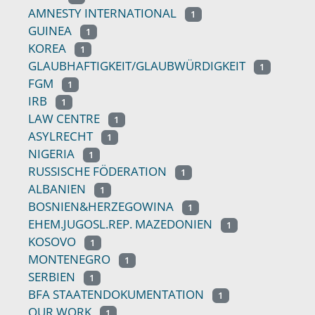
AMNESTY INTERNATIONAL
1
GUINEA
1
KOREA
1
GLAUBHAFTIGKEIT/GLAUBWÜRDIGKEIT
1
FGM
1
IRB
1
LAW CENTRE
1
ASYLRECHT
1
NIGERIA
1
RUSSISCHE FÖDERATION
1
ALBANIEN
1
BOSNIEN&HERZEGOWINA
1
EHEM.JUGOSL.REP. MAZEDONIEN
1
KOSOVO
1
MONTENEGRO
1
SERBIEN
1
BFA STAATENDOKUMENTATION
1
OUR WORK
1