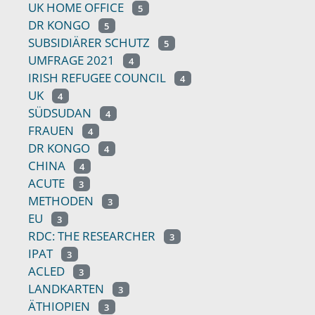
UK HOME OFFICE
5
DR KONGO
5
SUBSIDIÄRER SCHUTZ
5
UMFRAGE 2021
4
IRISH REFUGEE COUNCIL
4
UK
4
SÜDSUDAN
4
FRAUEN
4
DR KONGO
4
CHINA
4
ACUTE
3
METHODEN
3
EU
3
RDC: THE RESEARCHER
3
IPAT
3
ACLED
3
LANDKARTEN
3
ÄTHIOPIEN
3