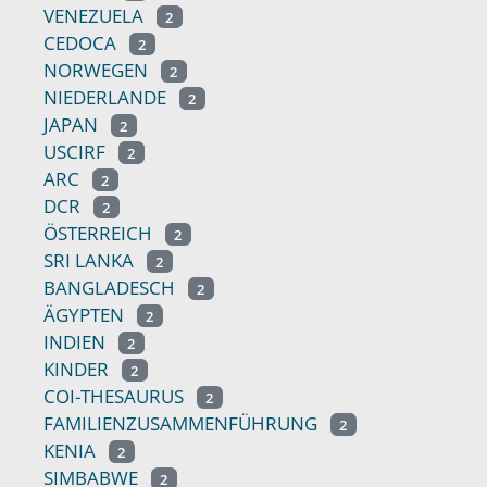
VENEZUELA
2
CEDOCA
2
NORWEGEN
2
NIEDERLANDE
2
JAPAN
2
USCIRF
2
ARC
2
DCR
2
ÖSTERREICH
2
SRI LANKA
2
BANGLADESCH
2
ÄGYPTEN
2
INDIEN
2
KINDER
2
COI-THESAURUS
2
FAMILIENZUSAMMENFÜHRUNG
2
KENIA
2
SIMBABWE
2