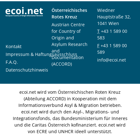
Österreichisches
Wiedner
Rotes Kreuz
Hauptstraße 32,
1041 Wien
Austrian Centre
for Country of
T
+43 1 589 00
Origin and
583
Asylum Research
F
+43 1 589 00
Kontakt
and
589
Impressum & Haftungsausschluss
Documentation
info@ecoi.net
F.A.Q.
(ACCORD)
Datenschutzhinweis
ecoi.net wird vom Österreichischen Roten Kreuz
(Abteilung ACCORD) in Kooperation mit dem
Informationsverbund Asyl & Migration betrieben.
ecoi.net wird durch den Asyl-, Migrations- und
Integrationsfonds, das Bundesministerium für Inneres
und die Caritas Österreich kofinanziert. ecoi.net wird
von ECRE und UNHCR ideell unterstützt.