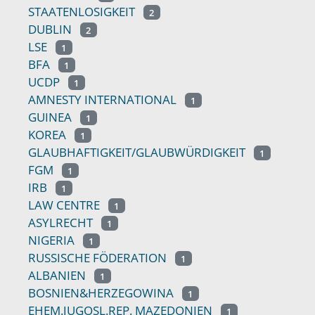
STAATENLOSIGKEIT
2
DUBLIN
2
LSE
1
BFA
1
UCDP
1
AMNESTY INTERNATIONAL
1
GUINEA
1
KOREA
1
GLAUBHAFTIGKEIT/GLAUBWÜRDIGKEIT
1
FGM
1
IRB
1
LAW CENTRE
1
ASYLRECHT
1
NIGERIA
1
RUSSISCHE FÖDERATION
1
ALBANIEN
1
BOSNIEN&HERZEGOWINA
1
EHEM.JUGOSL.REP. MAZEDONIEN
1