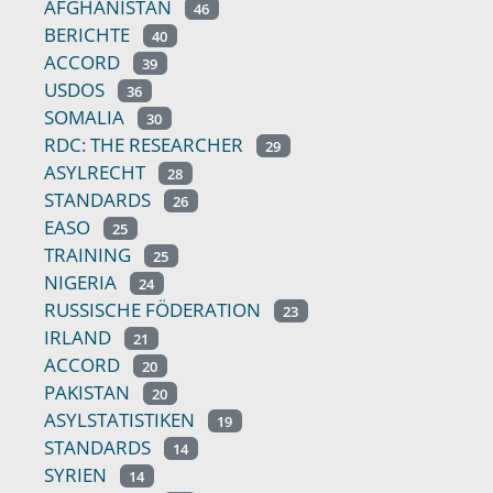
AFGHANISTAN
46
BERICHTE
40
ACCORD
39
USDOS
36
SOMALIA
30
RDC: THE RESEARCHER
29
ASYLRECHT
28
STANDARDS
26
EASO
25
TRAINING
25
NIGERIA
24
RUSSISCHE FÖDERATION
23
IRLAND
21
ACCORD
20
PAKISTAN
20
ASYLSTATISTIKEN
19
STANDARDS
14
SYRIEN
14