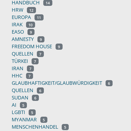
HANDBUCH
14
HRW
12
EUROPA
11
IRAK
10
EASO
9
AMNESTY
9
FREEDOM HOUSE
9
QUELLEN
7
TÜRKEI
7
IRAN
7
HHC
7
GLAUBHAFTIGKEIT/GLAUBWÜRDIGKEIT
6
QUELLEN
6
SUDAN
6
AI
5
LGBTI
5
MYANMAR
5
MENSCHENHANDEL
5