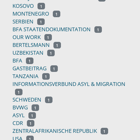
KOSOVO
1
MONTENEGRO
1
SERBIEN
1
BFA STAATENDOKUMENTATION
1
OUR WORK
1
BERTELSMANN
1
UZBEKISTAN
1
BFA
1
GASTBEITRAG
1
TANZANIA
1
INFORMATIONSVERBUND ASYL & MIGRATION
1
SCHWEDEN
1
BVWG
1
ASYL
1
CDR
1
ZENTRALAFRIKANISCHE REPUBLIK
1
USA
1