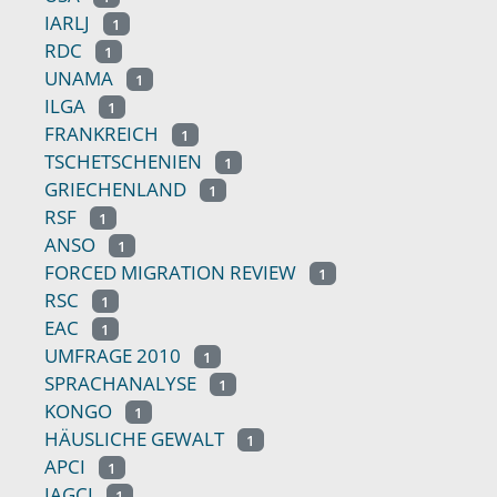
IARLJ
1
RDC
1
UNAMA
1
ILGA
1
FRANKREICH
1
TSCHETSCHENIEN
1
GRIECHENLAND
1
RSF
1
ANSO
1
FORCED MIGRATION REVIEW
1
RSC
1
EAC
1
UMFRAGE 2010
1
SPRACHANALYSE
1
KONGO
1
HÄUSLICHE GEWALT
1
APCI
1
IAGCI
1