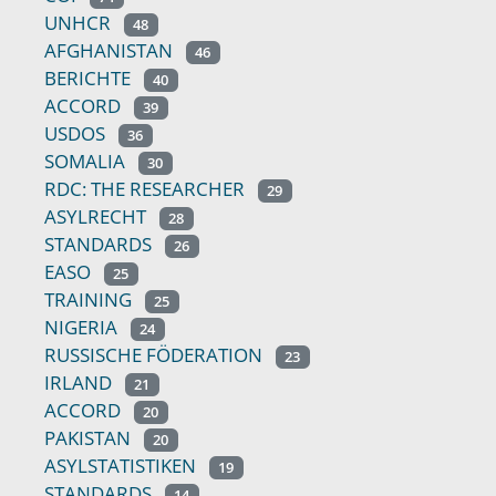
UNHCR
48
AFGHANISTAN
46
BERICHTE
40
ACCORD
39
USDOS
36
SOMALIA
30
RDC: THE RESEARCHER
29
ASYLRECHT
28
STANDARDS
26
EASO
25
TRAINING
25
NIGERIA
24
RUSSISCHE FÖDERATION
23
IRLAND
21
ACCORD
20
PAKISTAN
20
ASYLSTATISTIKEN
19
STANDARDS
14