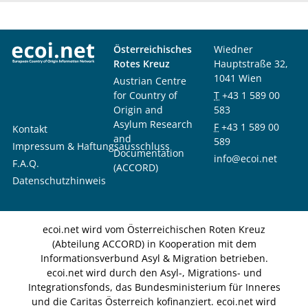
Österreichisches
Wiedner
Rotes Kreuz
Hauptstraße 32,
1041 Wien
Austrian Centre
for Country of
T
+43 1 589 00
Origin and
583
Asylum Research
F
+43 1 589 00
Kontakt
and
589
Impressum & Haftungsausschluss
Documentation
info@ecoi.net
F.A.Q.
(ACCORD)
Datenschutzhinweis
ecoi.net wird vom Österreichischen Roten Kreuz
(Abteilung ACCORD) in Kooperation mit dem
Informationsverbund Asyl & Migration betrieben.
ecoi.net wird durch den Asyl-, Migrations- und
Integrationsfonds, das Bundesministerium für Inneres
und die Caritas Österreich kofinanziert. ecoi.net wird