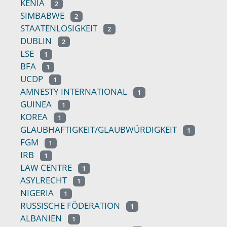
KENIA
2
SIMBABWE
2
STAATENLOSIGKEIT
2
DUBLIN
2
LSE
1
BFA
1
UCDP
1
AMNESTY INTERNATIONAL
1
GUINEA
1
KOREA
1
GLAUBHAFTIGKEIT/GLAUBWÜRDIGKEIT
1
FGM
1
IRB
1
LAW CENTRE
1
ASYLRECHT
1
NIGERIA
1
RUSSISCHE FÖDERATION
1
ALBANIEN
1