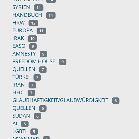
SYRIEN
14
HANDBUCH
14
HRW
12
EUROPA
11
IRAK
10
EASO
9
AMNESTY
9
FREEDOM HOUSE
9
QUELLEN
7
TÜRKEI
7
IRAN
7
HHC
7
GLAUBHAFTIGKEIT/GLAUBWÜRDIGKEIT
6
QUELLEN
6
SUDAN
6
AI
5
LGBTI
5
MYANMAR