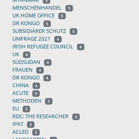
5
MENSCHENHANDEL
5
UK HOME OFFICE
5
DR KONGO
5
SUBSIDIÄRER SCHUTZ
5
UMFRAGE 2021
4
IRISH REFUGEE COUNCIL
4
UK
4
SÜDSUDAN
4
FRAUEN
4
DR KONGO
4
CHINA
4
ACUTE
3
METHODEN
3
EU
3
RDC: THE RESEARCHER
3
IPAT
3
ACLED
3