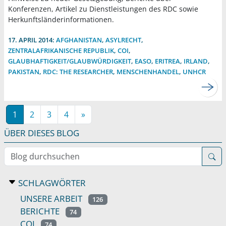
Konferenzen, Artikel zu Dienstleistungen des RDC sowie
Herkunftsländerinformationen.
17. APRIL 2014:
AFGHANISTAN
,
ASYLRECHT
,
ZENTRALAFRIKANISCHE REPUBLIK
,
COI
,
GLAUBHAFTIGKEIT/GLAUBWÜRDIGKEIT
,
EASO
,
ERITREA
,
IRLAND
,
PAKISTAN
,
RDC: THE RESEARCHER
,
MENSCHENHANDEL
,
UNHCR
1
2
3
4
»
ÜBER DIESES BLOG
Blog durchsuchen
SCHLAGWÖRTER
UNSERE ARBEIT
126
BERICHTE
74
COI
74