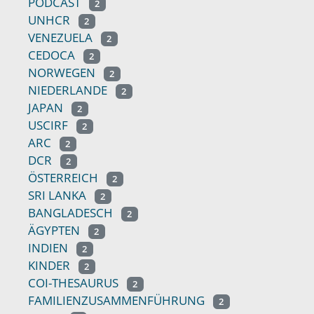
PODCAST
2
UNHCR
2
VENEZUELA
2
CEDOCA
2
NORWEGEN
2
NIEDERLANDE
2
JAPAN
2
USCIRF
2
ARC
2
DCR
2
ÖSTERREICH
2
SRI LANKA
2
BANGLADESCH
2
ÄGYPTEN
2
INDIEN
2
KINDER
2
COI-THESAURUS
2
FAMILIENZUSAMMENFÜHRUNG
2