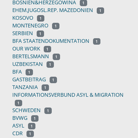
BOSNIEN&HERZEGOWINA
1
EHEM.JUGOSL.REP. MAZEDONIEN
1
KOSOVO
1
MONTENEGRO
1
SERBIEN
1
BFA STAATENDOKUMENTATION
1
OUR WORK
1
BERTELSMANN
1
UZBEKISTAN
1
BFA
1
GASTBEITRAG
1
TANZANIA
1
INFORMATIONSVERBUND ASYL & MIGRATION
1
SCHWEDEN
1
BVWG
1
ASYL
1
CDR
1