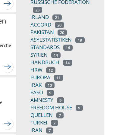
RUSSISCHE FÖDERATION
23
IRLAND
21
en
ACCORD
20
PAKISTAN
20
ASYLSTATISTIKEN
19
herche
STANDARDS
14
SYRIEN
14
HANDBUCH
14
HRW
12
EUROPA
11
IRAK
10
EASO
9
AMNESTY
9
ie
FREEDOM HOUSE
9
QUELLEN
7
TÜRKEI
7
IRAN
7