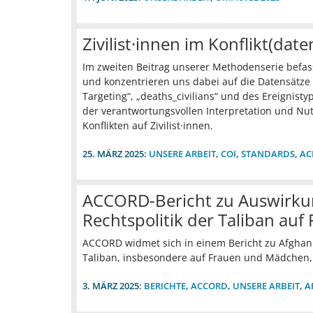
Zivilist·innen im Konflikt(date
Im zweiten Beitrag unserer Methodenserie befasse
und konzentrieren uns dabei auf die Datensätze
Targeting“, „deaths_civilians“ und des Ereignisty
der verantwortungsvollen Interpretation und Nu
Konflikten auf Zivilist·innen.
25. MÄRZ 2025:
UNSERE ARBEIT
,
COI
,
STANDARDS
,
AC
ACCORD-Bericht zu Auswirku
Rechtspolitik der Taliban au
ACCORD widmet sich in einem Bericht zu Afghani
Taliban, insbesondere auf Frauen und Mädchen, 
3. MÄRZ 2025:
BERICHTE
,
ACCORD
,
UNSERE ARBEIT
,
A