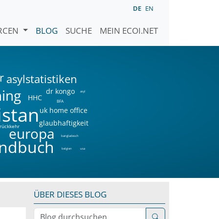
DE
EN
URCEN
BLOG
SUCHE
MEIN ECOI.NET
r
asylstatistiken
ning
dr kongo
asyl
HHC
BFA
istan
uk home office
glaubhaftigkeit
rückkehr
a
europa
bangladesch
ndbuch
belgien
usa
ÜBER DIESES BLOG
Blog durchsuchen