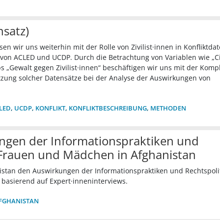
nsatz)
n wir uns weiterhin mit der Rolle von Zivilist·innen in Konfliktda
 von ACLED und UCDP. Durch die Betrachtung von Variablen wie „Ci
ps „Gewalt gegen Zivilist·innen“ beschäftigen wir uns mit der Kompl
tzung solcher Datensätze bei der Analyse der Auswirkungen von
LED
,
UCDP
,
KONFLIKT
,
KONFLIKTBESCHREIBUNG
,
METHODEN
ngen der Informationspraktiken und
f Frauen und Mädchen in Afghanistan
stan den Auswirkungen der Informationspraktiken und Rechtspolit
basierend auf Expert·inneninterviews.
FGHANISTAN