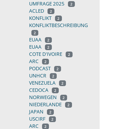
UMFRAGE 2025
2
ACLED
2
KONFLIKT
2
KONFLIKTBESCHREIBUNG
2
EUAA
2
EUAA
2
COTE D'IVOIRE
2
ARC
2
PODCAST
2
UNHCR
2
VENEZUELA
2
CEDOCA
2
NORWEGEN
2
NIEDERLANDE
2
JAPAN
2
USCIRF
2
ARC
2