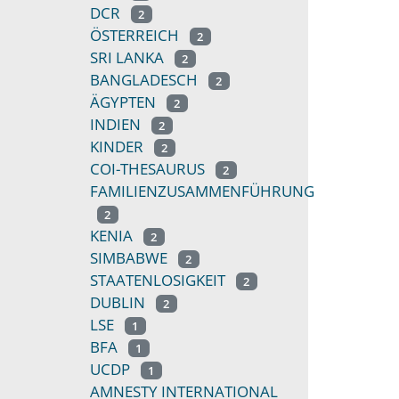
DCR
2
ÖSTERREICH
2
SRI LANKA
2
BANGLADESCH
2
ÄGYPTEN
2
INDIEN
2
KINDER
2
COI-THESAURUS
2
FAMILIENZUSAMMENFÜHRUNG
2
KENIA
2
SIMBABWE
2
STAATENLOSIGKEIT
2
DUBLIN
2
LSE
1
BFA
1
UCDP
1
AMNESTY INTERNATIONAL