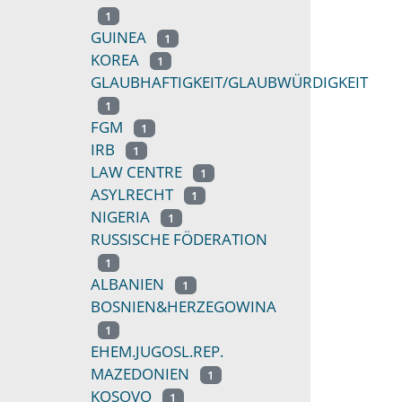
1
GUINEA
1
KOREA
1
GLAUBHAFTIGKEIT/GLAUBWÜRDIGKEIT
1
FGM
1
IRB
1
LAW CENTRE
1
ASYLRECHT
1
NIGERIA
1
RUSSISCHE FÖDERATION
1
ALBANIEN
1
BOSNIEN&HERZEGOWINA
1
EHEM.JUGOSL.REP.
MAZEDONIEN
1
KOSOVO
1