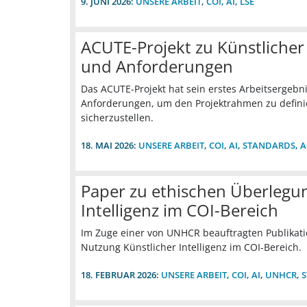
9. JUNI 2026:
UNSERE ARBEIT
,
COI
,
AI
,
LSE
ACUTE-Projekt zu Künstlicher
und Anforderungen
Das ACUTE-Projekt hat sein erstes Arbeitsergebn
Anforderungen, um den Projektrahmen zu definie
sicherzustellen.
18. MAI 2026:
UNSERE ARBEIT
,
COI
,
AI
,
STANDARDS
,
A
Paper zu ethischen Überlegu
Intelligenz im COI-Bereich
Im Zuge einer von UNHCR beauftragten Publikati
Nutzung Künstlicher Intelligenz im COI-Bereich.
18. FEBRUAR 2026:
UNSERE ARBEIT
,
COI
,
AI
,
UNHCR
,