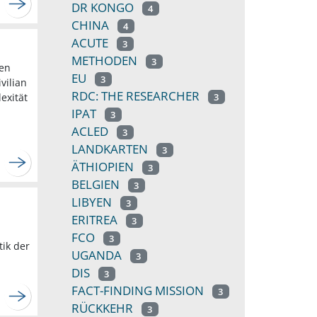
DR KONGO
4
CHINA
4
ACUTE
3
METHODEN
3
ten
EU
3
vilian
RDC: THE RESEARCHER
exität
3
IPAT
3
ACLED
3
LANDKARTEN
3
ÄTHIOPIEN
3
BELGIEN
3
LIBYEN
3
ERITREA
3
FCO
3
ik der
UGANDA
3
DIS
3
FACT-FINDING MISSION
3
RÜCKKEHR
3