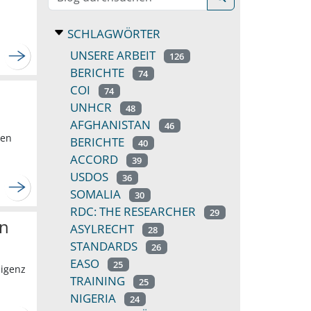
SCHLAGWÖRTER
UNSERE ARBEIT
126
BERICHTE
74
COI
74
UNHCR
48
AFGHANISTAN
46
hen
BERICHTE
40
ACCORD
39
USDOS
36
SOMALIA
30
RDC: THE RESEARCHER
29
on
ASYLRECHT
28
STANDARDS
26
EASO
25
ligenz
TRAINING
25
NIGERIA
24