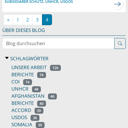
SUBSIDIÄRER SCHUTZ
,
UNHCR
,
USDOS
«
1
2
3
4
ÜBER DIESES BLOG
Blog durchsuchen
SCHLAGWÖRTER
UNSERE ARBEIT
126
BERICHTE
74
COI
74
UNHCR
48
AFGHANISTAN
46
BERICHTE
40
ACCORD
39
USDOS
36
SOMALIA
30