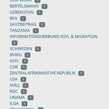
1
BERTELSMANN
1
UZBEKISTAN
1
BFA
1
GASTBEITRAG
1
TANZANIA
1
INFORMATIONSVERBUND ASYL & MIGRATION
1
SCHWEDEN
1
BVWG
1
ASYL
1
CDR
1
ZENTRALAFRIKANISCHE REPUBLIK
1
USA
1
IARLJ
1
RDC
1
UNAMA
1
ILGA
1