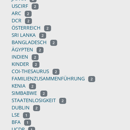
USCIRF
2
ARC
2
DCR
2
ÖSTERREICH
2
SRI LANKA
2
BANGLADESCH
2
ÄGYPTEN
2
INDIEN
2
KINDER
2
COI-THESAURUS
2
FAMILIENZUSAMMENFÜHRUNG
2
KENIA
2
SIMBABWE
2
STAATENLOSIGKEIT
2
DUBLIN
2
LSE
1
BFA
1
UCDP
1