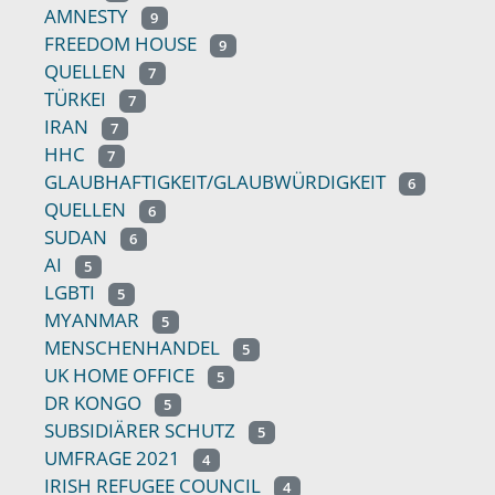
AMNESTY
9
FREEDOM HOUSE
9
QUELLEN
7
TÜRKEI
7
IRAN
7
HHC
7
GLAUBHAFTIGKEIT/GLAUBWÜRDIGKEIT
6
QUELLEN
6
SUDAN
6
AI
5
LGBTI
5
MYANMAR
5
MENSCHENHANDEL
5
UK HOME OFFICE
5
DR KONGO
5
SUBSIDIÄRER SCHUTZ
5
UMFRAGE 2021
4
IRISH REFUGEE COUNCIL
4