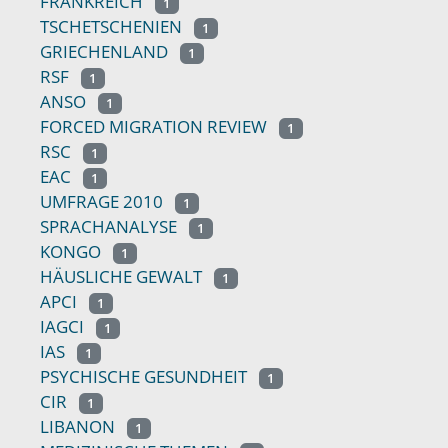
FRANKREICH
1
TSCHETSCHENIEN
1
GRIECHENLAND
1
RSF
1
ANSO
1
FORCED MIGRATION REVIEW
1
RSC
1
EAC
1
UMFRAGE 2010
1
SPRACHANALYSE
1
KONGO
1
HÄUSLICHE GEWALT
1
APCI
1
IAGCI
1
IAS
1
PSYCHISCHE GESUNDHEIT
1
CIR
1
LIBANON
1