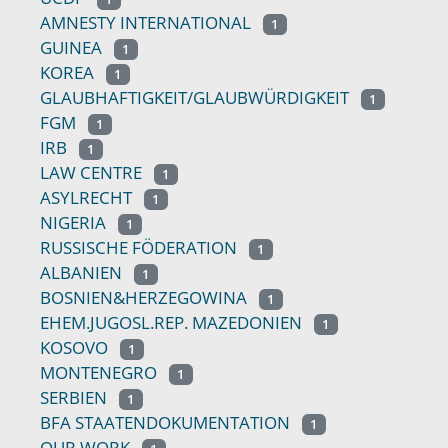
AMNESTY INTERNATIONAL
1
GUINEA
1
KOREA
1
GLAUBHAFTIGKEIT/GLAUBWÜRDIGKEIT
1
FGM
1
IRB
1
LAW CENTRE
1
ASYLRECHT
1
NIGERIA
1
RUSSISCHE FÖDERATION
1
ALBANIEN
1
BOSNIEN&HERZEGOWINA
1
EHEM.JUGOSL.REP. MAZEDONIEN
1
KOSOVO
1
MONTENEGRO
1
SERBIEN
1
BFA STAATENDOKUMENTATION
1
OUR WORK