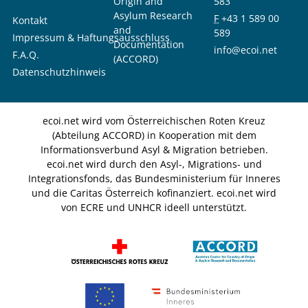
Origin and
583
Asylum Research
F
+43 1 589 00
Kontakt
and
589
Impressum & Haftungsausschluss
Documentation
info@ecoi.net
F.A.Q.
(ACCORD)
Datenschutzhinweis
ecoi.net wird vom Österreichischen Roten Kreuz
(Abteilung ACCORD) in Kooperation mit dem
Informationsverbund Asyl & Migration betrieben.
ecoi.net wird durch den Asyl-, Migrations- und
Integrationsfonds, das Bundesministerium für Inneres
und die Caritas Österreich kofinanziert. ecoi.net wird
von ECRE und UNHCR ideell unterstützt.