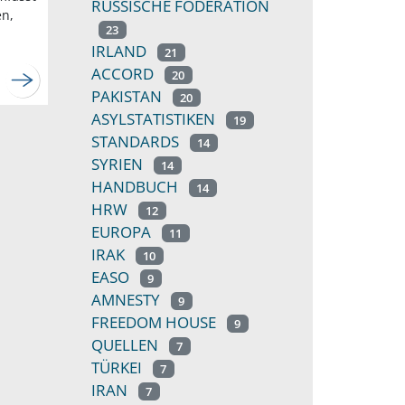
RUSSISCHE FÖDERATION
en,
23
IRLAND
21
ACCORD
20
PAKISTAN
20
ASYLSTATISTIKEN
19
STANDARDS
14
SYRIEN
14
HANDBUCH
14
HRW
12
EUROPA
11
IRAK
10
EASO
9
AMNESTY
9
FREEDOM HOUSE
9
QUELLEN
7
TÜRKEI
7
IRAN
7