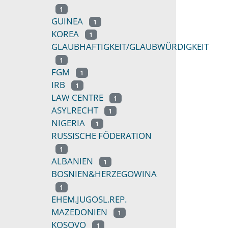
1
GUINEA
1
KOREA
1
GLAUBHAFTIGKEIT/GLAUBWÜRDIGKEIT
1
FGM
1
IRB
1
LAW CENTRE
1
ASYLRECHT
1
NIGERIA
1
RUSSISCHE FÖDERATION
1
ALBANIEN
1
BOSNIEN&HERZEGOWINA
1
EHEM.JUGOSL.REP.
MAZEDONIEN
1
KOSOVO
1