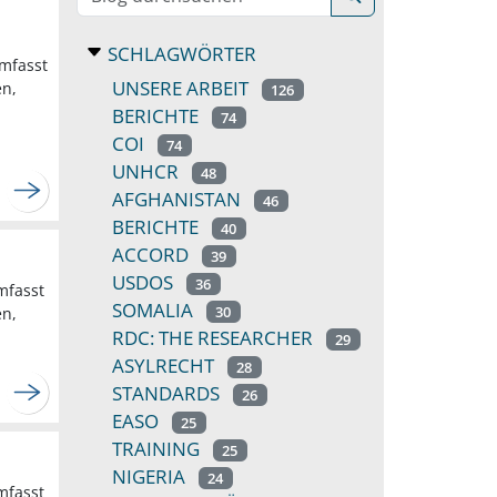
SCHLAGWÖRTER
umfasst
UNSERE ARBEIT
en,
126
BERICHTE
74
COI
74
UNHCR
48
AFGHANISTAN
46
BERICHTE
40
ACCORD
39
USDOS
36
mfasst
SOMALIA
30
en,
RDC: THE RESEARCHER
29
ASYLRECHT
28
STANDARDS
26
EASO
25
TRAINING
25
NIGERIA
24
mfasst