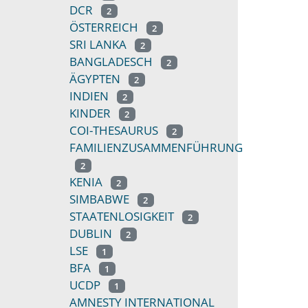
DCR
2
ÖSTERREICH
2
SRI LANKA
2
BANGLADESCH
2
ÄGYPTEN
2
INDIEN
2
KINDER
2
COI-THESAURUS
2
FAMILIENZUSAMMENFÜHRUNG
2
KENIA
2
SIMBABWE
2
STAATENLOSIGKEIT
2
DUBLIN
2
LSE
1
BFA
1
UCDP
1
AMNESTY INTERNATIONAL