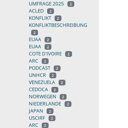
UMFRAGE 2025
2
ACLED
2
KONFLIKT
2
KONFLIKTBESCHREIBUNG
2
EUAA
2
EUAA
2
COTE D'IVOIRE
2
ARC
2
PODCAST
2
UNHCR
2
VENEZUELA
2
CEDOCA
2
NORWEGEN
2
NIEDERLANDE
2
JAPAN
2
USCIRF
2
ARC
2