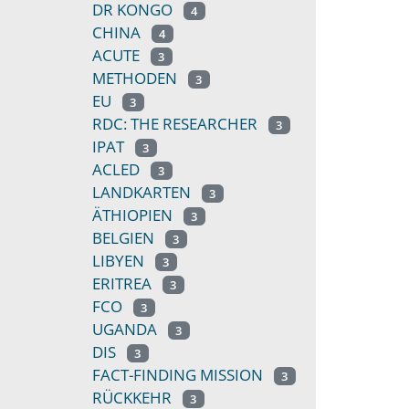
DR KONGO
4
CHINA
4
ACUTE
3
METHODEN
3
EU
3
RDC: THE RESEARCHER
3
IPAT
3
ACLED
3
LANDKARTEN
3
ÄTHIOPIEN
3
BELGIEN
3
LIBYEN
3
ERITREA
3
FCO
3
UGANDA
3
DIS
3
FACT-FINDING MISSION
3
RÜCKKEHR
3