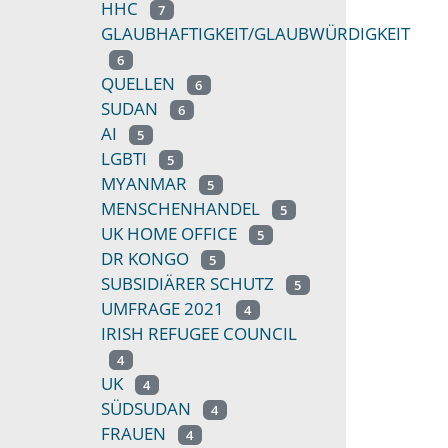
HHC
7
GLAUBHAFTIGKEIT/GLAUBWÜRDIGKEIT
6
QUELLEN
6
SUDAN
6
AI
5
LGBTI
5
MYANMAR
5
MENSCHENHANDEL
5
UK HOME OFFICE
5
DR KONGO
5
SUBSIDIÄRER SCHUTZ
5
UMFRAGE 2021
4
IRISH REFUGEE COUNCIL
4
UK
4
SÜDSUDAN
4
FRAUEN
4