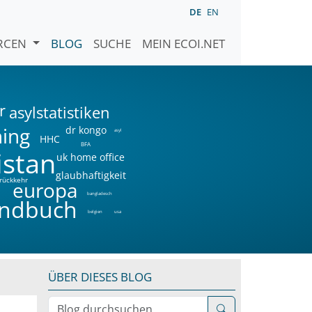
DE
EN
URCEN
BLOG
SUCHE
MEIN ECOI.NET
r
asylstatistiken
ning
dr kongo
asyl
HHC
BFA
istan
uk home office
glaubhaftigkeit
rückkehr
a
europa
bangladesch
ndbuch
belgien
usa
ÜBER DIESES BLOG
Blog durchsuchen