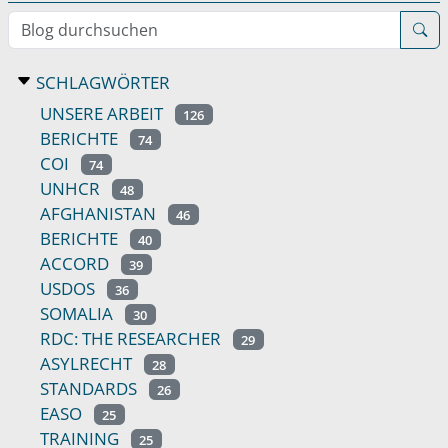
Blog durchsuchen
SCHLAGWÖRTER
UNSERE ARBEIT
126
BERICHTE
74
COI
74
UNHCR
48
AFGHANISTAN
46
BERICHTE
40
ACCORD
39
USDOS
36
SOMALIA
30
RDC: THE RESEARCHER
29
ASYLRECHT
28
STANDARDS
26
EASO
25
TRAINING
25