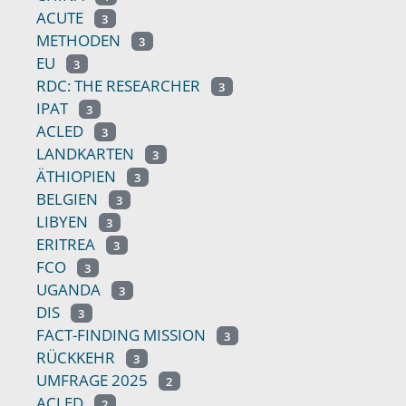
ACUTE
3
METHODEN
3
EU
3
RDC: THE RESEARCHER
3
IPAT
3
ACLED
3
LANDKARTEN
3
ÄTHIOPIEN
3
BELGIEN
3
LIBYEN
3
ERITREA
3
FCO
3
UGANDA
3
DIS
3
FACT-FINDING MISSION
3
RÜCKKEHR
3
UMFRAGE 2025
2
ACLED
2