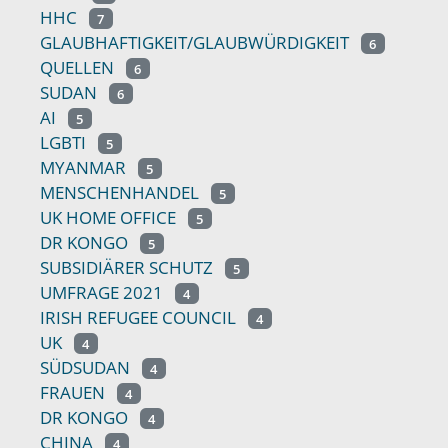
HHC
7
GLAUBHAFTIGKEIT/GLAUBWÜRDIGKEIT
6
QUELLEN
6
SUDAN
6
AI
5
LGBTI
5
MYANMAR
5
MENSCHENHANDEL
5
UK HOME OFFICE
5
DR KONGO
5
SUBSIDIÄRER SCHUTZ
5
UMFRAGE 2021
4
IRISH REFUGEE COUNCIL
4
UK
4
SÜDSUDAN
4
FRAUEN
4
DR KONGO
4
CHINA
4