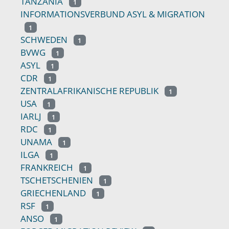
TANZANIA
1
INFORMATIONSVERBUND ASYL & MIGRATION
1
SCHWEDEN
1
BVWG
1
ASYL
1
CDR
1
ZENTRALAFRIKANISCHE REPUBLIK
1
USA
1
IARLJ
1
RDC
1
UNAMA
1
ILGA
1
FRANKREICH
1
TSCHETSCHENIEN
1
GRIECHENLAND
1
RSF
1
ANSO
1