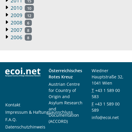
2011
15
2010
10
2009
12
2008
6
2007
8
2006
8
Österreichisches
Wiedner
Rotes Kreuz
Hauptstraße 32,
1041 Wien
Austrian Centre
for Country of
T
+43 1 589 00
Origin and
583
Asylum Research
F
+43 1 589 00
Kontakt
and
589
Impressum & Haftungsausschluss
Documentation
info@ecoi.net
F.A.Q.
(ACCORD)
Datenschutzhinweis