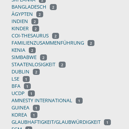
BANGLADESCH
2
ÄGYPTEN
2
INDIEN
2
KINDER
2
COI-THESAURUS
2
FAMILIENZUSAMMENFÜHRUNG
2
KENIA
2
SIMBABWE
2
STAATENLOSIGKEIT
2
DUBLIN
2
LSE
1
BFA
1
UCDP
1
AMNESTY INTERNATIONAL
1
GUINEA
1
KOREA
1
GLAUBHAFTIGKEIT/GLAUBWÜRDIGKEIT
1