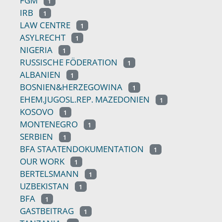
FGM
1
IRB
1
LAW CENTRE
1
ASYLRECHT
1
NIGERIA
1
RUSSISCHE FÖDERATION
1
ALBANIEN
1
BOSNIEN&HERZEGOWINA
1
EHEM.JUGOSL.REP. MAZEDONIEN
1
KOSOVO
1
MONTENEGRO
1
SERBIEN
1
BFA STAATENDOKUMENTATION
1
OUR WORK
1
BERTELSMANN
1
UZBEKISTAN
1
BFA
1
GASTBEITRAG
1