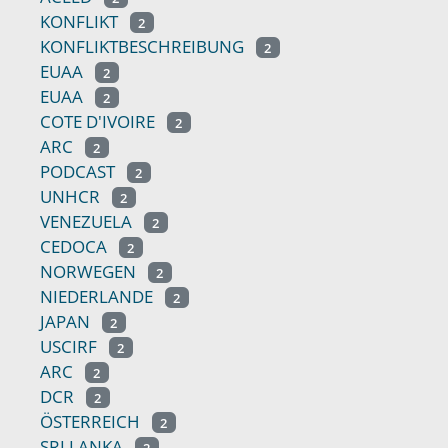
KONFLIKT
2
KONFLIKTBESCHREIBUNG
2
EUAA
2
EUAA
2
COTE D'IVOIRE
2
ARC
2
PODCAST
2
UNHCR
2
VENEZUELA
2
CEDOCA
2
NORWEGEN
2
NIEDERLANDE
2
JAPAN
2
USCIRF
2
ARC
2
DCR
2
ÖSTERREICH
2
SRI LANKA
2