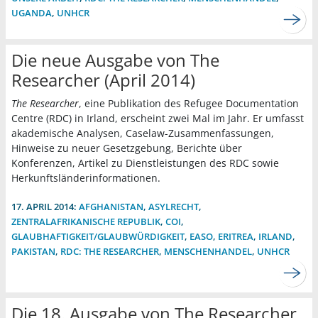
UGANDA
,
UNHCR
Die neue Ausgabe von The
Researcher (April 2014)
The Researcher
, eine Publikation des Refugee Documentation
Centre (RDC) in Irland, erscheint zwei Mal im Jahr. Er umfasst
akademische Analysen, Caselaw-Zusammenfassungen,
Hinweise zu neuer Gesetzgebung, Berichte über
Konferenzen, Artikel zu Dienstleistungen des RDC sowie
Herkunftsländerinformationen.
17. APRIL 2014:
AFGHANISTAN
,
ASYLRECHT
,
ZENTRALAFRIKANISCHE REPUBLIK
,
COI
,
GLAUBHAFTIGKEIT/GLAUBWÜRDIGKEIT
,
EASO
,
ERITREA
,
IRLAND
,
PAKISTAN
,
RDC: THE RESEARCHER
,
MENSCHENHANDEL
,
UNHCR
Die 18. Ausgabe von The Researcher