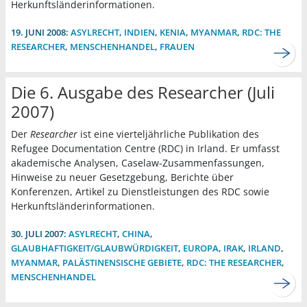
Herkunftsländerinformationen.
19. JUNI 2008:
ASYLRECHT
,
INDIEN
,
KENIA
,
MYANMAR
,
RDC: THE
RESEARCHER
,
MENSCHENHANDEL
,
FRAUEN
Die 6. Ausgabe des Researcher (Juli
2007)
Der
Researcher
ist eine vierteljährliche Publikation des
Refugee Documentation Centre (RDC) in Irland. Er umfasst
akademische Analysen, Caselaw-Zusammenfassungen,
Hinweise zu neuer Gesetzgebung, Berichte über
Konferenzen, Artikel zu Dienstleistungen des RDC sowie
Herkunftsländerinformationen.
30. JULI 2007:
ASYLRECHT
,
CHINA
,
GLAUBHAFTIGKEIT/GLAUBWÜRDIGKEIT
,
EUROPA
,
IRAK
,
IRLAND
,
MYANMAR
,
PALÄSTINENSISCHE GEBIETE
,
RDC: THE RESEARCHER
,
MENSCHENHANDEL