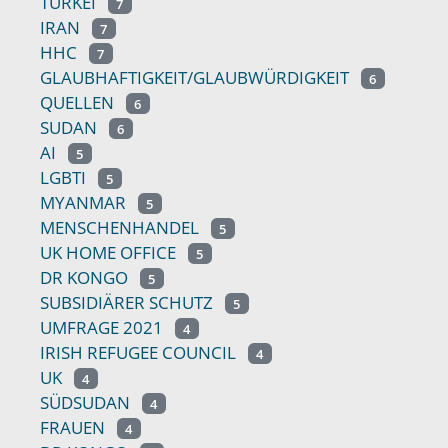
TÜRKEI
7
IRAN
7
HHC
7
GLAUBHAFTIGKEIT/GLAUBWÜRDIGKEIT
6
QUELLEN
6
SUDAN
6
AI
5
LGBTI
5
MYANMAR
5
MENSCHENHANDEL
5
UK HOME OFFICE
5
DR KONGO
5
SUBSIDIÄRER SCHUTZ
5
UMFRAGE 2021
4
IRISH REFUGEE COUNCIL
4
UK
4
SÜDSUDAN
4
FRAUEN
4