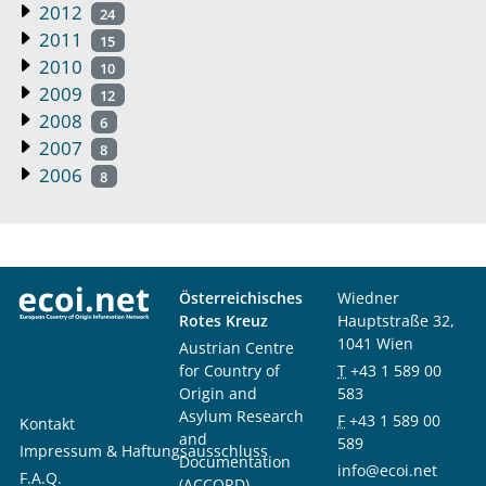
2012
24
2011
15
2010
10
2009
12
2008
6
2007
8
2006
8
Österreichisches
Wiedner
Rotes Kreuz
Hauptstraße 32,
1041 Wien
Austrian Centre
for Country of
T
+43 1 589 00
Origin and
583
Asylum Research
F
+43 1 589 00
Kontakt
and
589
Impressum & Haftungsausschluss
Documentation
info@ecoi.net
F.A.Q.
(ACCORD)