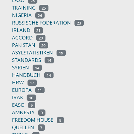
EASO
25
TRAINING
25
NIGERIA
24
RUSSISCHE FÖDERATION
23
IRLAND
21
ACCORD
20
PAKISTAN
20
ASYLSTATISTIKEN
19
STANDARDS
14
SYRIEN
14
HANDBUCH
14
HRW
12
EUROPA
11
IRAK
10
EASO
9
AMNESTY
9
FREEDOM HOUSE
9
QUELLEN
7