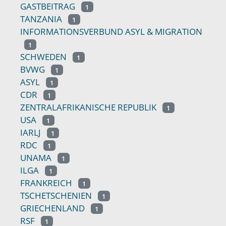
GASTBEITRAG
1
TANZANIA
1
INFORMATIONSVERBUND ASYL & MIGRATION
1
SCHWEDEN
1
BVWG
1
ASYL
1
CDR
1
ZENTRALAFRIKANISCHE REPUBLIK
1
USA
1
IARLJ
1
RDC
1
UNAMA
1
ILGA
1
FRANKREICH
1
TSCHETSCHENIEN
1
GRIECHENLAND
1
RSF
1