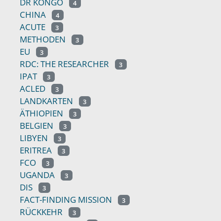
DR KONGO
4
CHINA
4
ACUTE
3
METHODEN
3
EU
3
RDC: THE RESEARCHER
3
IPAT
3
ACLED
3
LANDKARTEN
3
ÄTHIOPIEN
3
BELGIEN
3
LIBYEN
3
ERITREA
3
FCO
3
UGANDA
3
DIS
3
FACT-FINDING MISSION
3
RÜCKKEHR
3