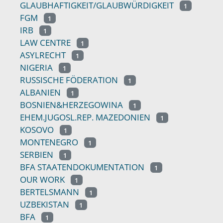
GLAUBHAFTIGKEIT/GLAUBWÜRDIGKEIT
1
FGM
1
IRB
1
LAW CENTRE
1
ASYLRECHT
1
NIGERIA
1
RUSSISCHE FÖDERATION
1
ALBANIEN
1
BOSNIEN&HERZEGOWINA
1
EHEM.JUGOSL.REP. MAZEDONIEN
1
KOSOVO
1
MONTENEGRO
1
SERBIEN
1
BFA STAATENDOKUMENTATION
1
OUR WORK
1
BERTELSMANN
1
UZBEKISTAN
1
BFA
1