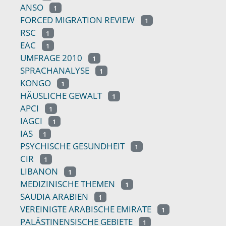
ANSO
1
FORCED MIGRATION REVIEW
1
RSC
1
EAC
1
UMFRAGE 2010
1
SPRACHANALYSE
1
KONGO
1
HÄUSLICHE GEWALT
1
APCI
1
IAGCI
1
IAS
1
PSYCHISCHE GESUNDHEIT
1
CIR
1
LIBANON
1
MEDIZINISCHE THEMEN
1
SAUDIA ARABIEN
1
VEREINIGTE ARABISCHE EMIRATE
1
PALÄSTINENSISCHE GEBIETE
1