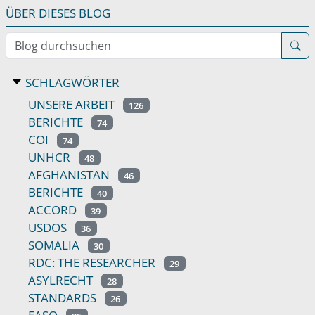
ÜBER DIESES BLOG
Blog durchsuchen
SCHLAGWÖRTER
UNSERE ARBEIT
126
BERICHTE
74
COI
74
UNHCR
48
AFGHANISTAN
46
BERICHTE
40
ACCORD
39
USDOS
36
SOMALIA
30
RDC: THE RESEARCHER
29
ASYLRECHT
28
STANDARDS
26