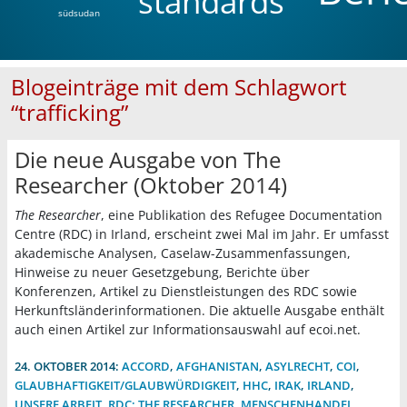
standards
südsudan
Blogeinträge mit dem Schlagwort
“trafficking”
Die neue Ausgabe von The
Researcher (Oktober 2014)
The Researcher
, eine Publikation des Refugee Documentation
Centre (RDC) in Irland, erscheint zwei Mal im Jahr. Er umfasst
akademische Analysen, Caselaw-Zusammenfassungen,
Hinweise zu neuer Gesetzgebung, Berichte über
Konferenzen, Artikel zu Dienstleistungen des RDC sowie
Herkunftsländerinformationen. Die aktuelle Ausgabe enthält
auch einen Artikel zur Informationsauswahl auf ecoi.net.
24. OKTOBER 2014:
ACCORD
,
AFGHANISTAN
,
ASYLRECHT
,
COI
,
GLAUBHAFTIGKEIT/GLAUBWÜRDIGKEIT
,
HHC
,
IRAK
,
IRLAND
,
UNSERE ARBEIT
,
RDC: THE RESEARCHER
,
MENSCHENHANDEL
,