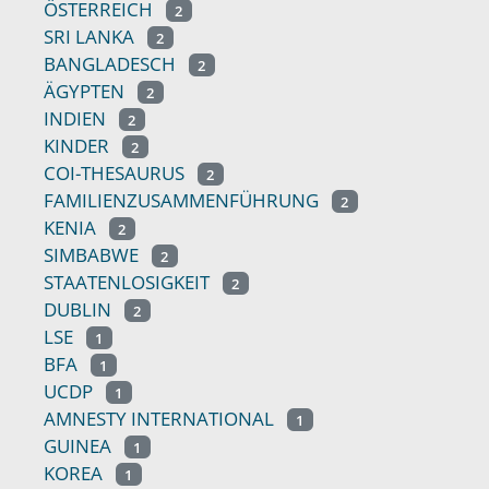
ÖSTERREICH
2
SRI LANKA
2
BANGLADESCH
2
ÄGYPTEN
2
INDIEN
2
KINDER
2
COI-THESAURUS
2
FAMILIENZUSAMMENFÜHRUNG
2
KENIA
2
SIMBABWE
2
STAATENLOSIGKEIT
2
DUBLIN
2
LSE
1
BFA
1
UCDP
1
AMNESTY INTERNATIONAL
1
GUINEA
1
KOREA
1