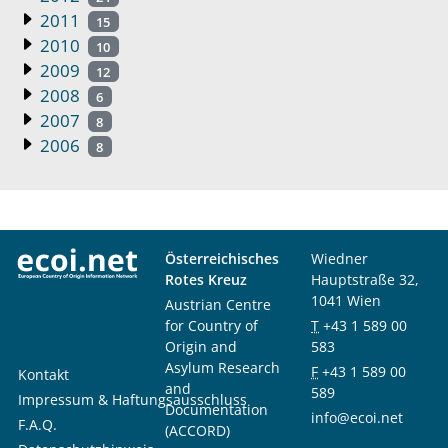
2011
15
2010
10
2009
12
2008
6
2007
8
2006
8
Österreichisches
Wiedner
Rotes Kreuz
Hauptstraße 32,
1041 Wien
Austrian Centre
for Country of
T
+43 1 589 00
Origin and
583
Asylum Research
F
+43 1 589 00
Kontakt
and
589
Impressum & Haftungsausschluss
Documentation
info@ecoi.net
F.A.Q.
(ACCORD)