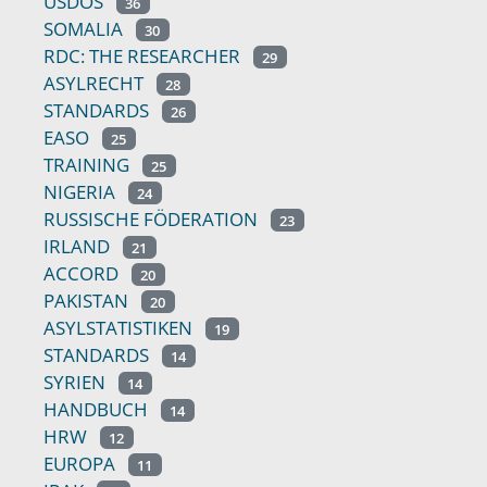
USDOS
36
SOMALIA
30
RDC: THE RESEARCHER
29
ASYLRECHT
28
STANDARDS
26
EASO
25
TRAINING
25
NIGERIA
24
RUSSISCHE FÖDERATION
23
IRLAND
21
ACCORD
20
PAKISTAN
20
ASYLSTATISTIKEN
19
STANDARDS
14
SYRIEN
14
HANDBUCH
14
HRW
12
EUROPA
11