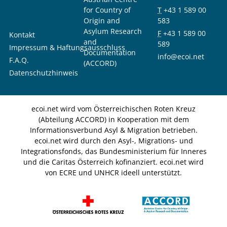
for Country of
T
+43 1 589 00
Origin and
583
Asylum Research
F
+43 1 589 00
Kontakt
and
589
Impressum & Haftungsausschluss
Documentation
info@ecoi.net
F.A.Q.
(ACCORD)
Datenschutzhinweis
ecoi.net wird vom Österreichischen Roten Kreuz
(Abteilung ACCORD) in Kooperation mit dem
Informationsverbund Asyl & Migration betrieben.
ecoi.net wird durch den Asyl-, Migrations- und
Integrationsfonds, das Bundesministerium für Inneres
und die Caritas Österreich kofinanziert. ecoi.net wird
von ECRE und UNHCR ideell unterstützt.