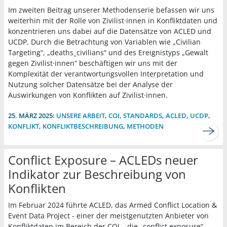
Im zweiten Beitrag unserer Methodenserie befassen wir uns
weiterhin mit der Rolle von Zivilist·innen in Konfliktdaten und
konzentrieren uns dabei auf die Datensätze von ACLED und
UCDP. Durch die Betrachtung von Variablen wie „Civilian
Targeting“, „deaths_civilians“ und des Ereignistyps „Gewalt
gegen Zivilist·innen“ beschäftigen wir uns mit der
Komplexität der verantwortungsvollen Interpretation und
Nutzung solcher Datensätze bei der Analyse der
Auswirkungen von Konflikten auf Zivilist·innen.
25. MÄRZ 2025:
UNSERE ARBEIT
,
COI
,
STANDARDS
,
ACLED
,
UCDP
,
KONFLIKT
,
KONFLIKTBESCHREIBUNG
,
METHODEN
Conflict Exposure – ACLEDs neuer
Indikator zur Beschreibung von
Konflikten
Im Februar 2024 führte ACLED, das Armed Conflict Location &
Event Data Project - einer der meistgenutzten Anbieter von
Konfliktdaten im Bereich der COI – die „conflict exposure“