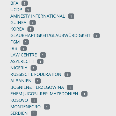
BFA
1
UCDP
1
AMNESTY INTERNATIONAL
1
GUINEA
1
KOREA
1
GLAUBHAFTIGKEIT/GLAUBWÜRDIGKEIT
1
FGM
1
IRB
1
LAW CENTRE
1
ASYLRECHT
1
NIGERIA
1
RUSSISCHE FÖDERATION
1
ALBANIEN
1
BOSNIEN&HERZEGOWINA
1
EHEM.JUGOSL.REP. MAZEDONIEN
1
KOSOVO
1
MONTENEGRO
1
SERBIEN
1