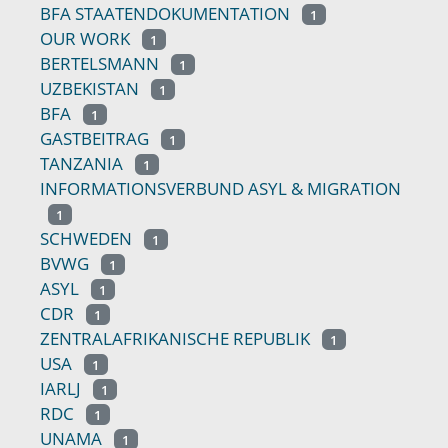
BFA STAATENDOKUMENTATION
1
OUR WORK
1
BERTELSMANN
1
UZBEKISTAN
1
BFA
1
GASTBEITRAG
1
TANZANIA
1
INFORMATIONSVERBUND ASYL & MIGRATION
1
SCHWEDEN
1
BVWG
1
ASYL
1
CDR
1
ZENTRALAFRIKANISCHE REPUBLIK
1
USA
1
IARLJ
1
RDC
1
UNAMA
1