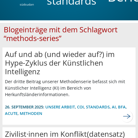
standards
südsudan
Blogeinträge mit dem Schlagwort
“methods-series”
Auf und ab (und wieder auf?) im
Hype-Zyklus der Künstlichen
Intelligenz
Der dritte Beitrag unserer Methodenserie befasst sich mit
Künstlicher Intelligenz (KI) im Bereich von
Herkunftsländerinformationen.
26. SEPTEMBER 2025:
UNSERE ARBEIT
,
COI
,
STANDARDS
,
AI
,
BFA
,
ACUTE
,
METHODEN
Zivilist·innen im Konflikt(datensatz)