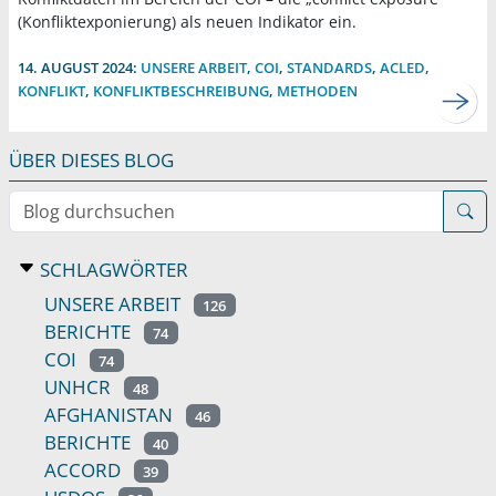
(Konfliktexponierung) als neuen Indikator ein.
14. AUGUST 2024:
UNSERE ARBEIT
,
COI
,
STANDARDS
,
ACLED
,
KONFLIKT
,
KONFLIKTBESCHREIBUNG
,
METHODEN
ÜBER DIESES BLOG
Blog durchsuchen
SCHLAGWÖRTER
UNSERE ARBEIT
126
BERICHTE
74
COI
74
UNHCR
48
AFGHANISTAN
46
BERICHTE
40
ACCORD
39