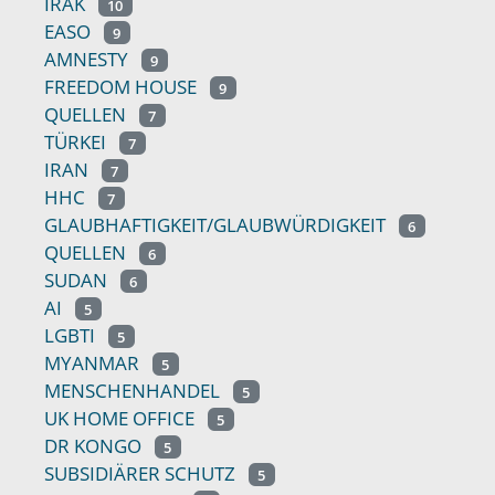
IRAK
10
EASO
9
AMNESTY
9
FREEDOM HOUSE
9
QUELLEN
7
TÜRKEI
7
IRAN
7
HHC
7
GLAUBHAFTIGKEIT/GLAUBWÜRDIGKEIT
6
QUELLEN
6
SUDAN
6
AI
5
LGBTI
5
MYANMAR
5
MENSCHENHANDEL
5
UK HOME OFFICE
5
DR KONGO
5
SUBSIDIÄRER SCHUTZ
5