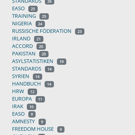
STANDARDS
26
EASO
25
TRAINING
25
NIGERIA
24
RUSSISCHE FÖDERATION
23
IRLAND
21
ACCORD
20
PAKISTAN
20
ASYLSTATISTIKEN
19
STANDARDS
14
SYRIEN
14
HANDBUCH
14
HRW
12
EUROPA
11
IRAK
10
EASO
9
AMNESTY
9
FREEDOM HOUSE
9