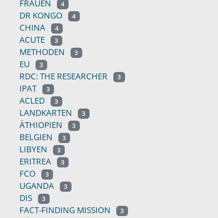
FRAUEN
4
DR KONGO
4
CHINA
4
ACUTE
3
METHODEN
3
EU
3
RDC: THE RESEARCHER
3
IPAT
3
ACLED
3
LANDKARTEN
3
ÄTHIOPIEN
3
BELGIEN
3
LIBYEN
3
ERITREA
3
FCO
3
UGANDA
3
DIS
3
FACT-FINDING MISSION
3