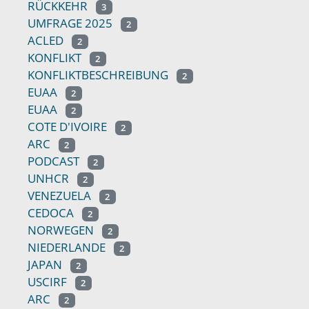
RÜCKKEHR
3
UMFRAGE 2025
2
ACLED
2
KONFLIKT
2
KONFLIKTBESCHREIBUNG
2
EUAA
2
EUAA
2
COTE D'IVOIRE
2
ARC
2
PODCAST
2
UNHCR
2
VENEZUELA
2
CEDOCA
2
NORWEGEN
2
NIEDERLANDE
2
JAPAN
2
USCIRF
2
ARC
2