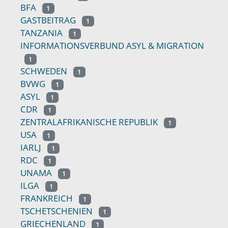
BFA
1
GASTBEITRAG
1
TANZANIA
1
INFORMATIONSVERBUND ASYL & MIGRATION
1
SCHWEDEN
1
BVWG
1
ASYL
1
CDR
1
ZENTRALAFRIKANISCHE REPUBLIK
1
USA
1
IARLJ
1
RDC
1
UNAMA
1
ILGA
1
FRANKREICH
1
TSCHETSCHENIEN
1
GRIECHENLAND
1