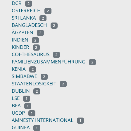
DCR
2
ÖSTERREICH
2
SRI LANKA
2
BANGLADESCH
2
ÄGYPTEN
2
INDIEN
2
KINDER
2
COI-THESAURUS
2
FAMILIENZUSAMMENFÜHRUNG
2
KENIA
2
SIMBABWE
2
STAATENLOSIGKEIT
2
DUBLIN
2
LSE
1
BFA
1
UCDP
1
AMNESTY INTERNATIONAL
1
GUINEA
1