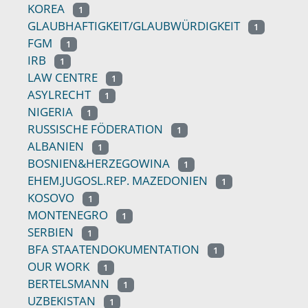
KOREA
1
GLAUBHAFTIGKEIT/GLAUBWÜRDIGKEIT
1
FGM
1
IRB
1
LAW CENTRE
1
ASYLRECHT
1
NIGERIA
1
RUSSISCHE FÖDERATION
1
ALBANIEN
1
BOSNIEN&HERZEGOWINA
1
EHEM.JUGOSL.REP. MAZEDONIEN
1
KOSOVO
1
MONTENEGRO
1
SERBIEN
1
BFA STAATENDOKUMENTATION
1
OUR WORK
1
BERTELSMANN
1
UZBEKISTAN
1