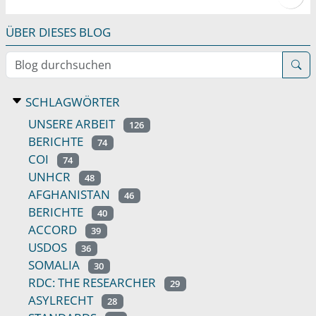
ÜBER DIESES BLOG
Blog durchsuchen
SCHLAGWÖRTER
UNSERE ARBEIT
126
BERICHTE
74
COI
74
UNHCR
48
AFGHANISTAN
46
BERICHTE
40
ACCORD
39
USDOS
36
SOMALIA
30
RDC: THE RESEARCHER
29
ASYLRECHT
28