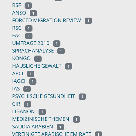
RSF
1
ANSO
1
FORCED MIGRATION REVIEW
1
RSC
1
EAC
1
UMFRAGE 2010
1
SPRACHANALYSE
1
KONGO
1
HÄUSLICHE GEWALT
1
APCI
1
IAGCI
1
IAS
1
PSYCHISCHE GESUNDHEIT
1
CIR
1
LIBANON
1
MEDIZINISCHE THEMEN
1
SAUDIA ARABIEN
1
VEREINIGTE ARABISCHE EMIRATE
1