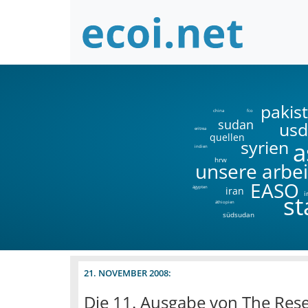
pakis
china
fco
sudan
usd
eritrea
quellen
syrien
a
indien
hrw
unsere arbei
EASO
ägypten
iran
i
s
äthiopien
südsudan
21. NOVEMBER 2008:
Die 11. Ausgabe von The Res