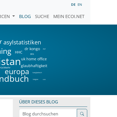
DE
EN
URCEN
BLOG
SUCHE
MEIN ECOI.NET
r
asylstatistiken
ning
dr kongo
asyl
HHC
BFA
istan
uk home office
glaubhaftigkeit
rückkehr
a
europa
bangladesch
ndbuch
belgien
usa
ÜBER DIESES BLOG
Blog durchsuchen