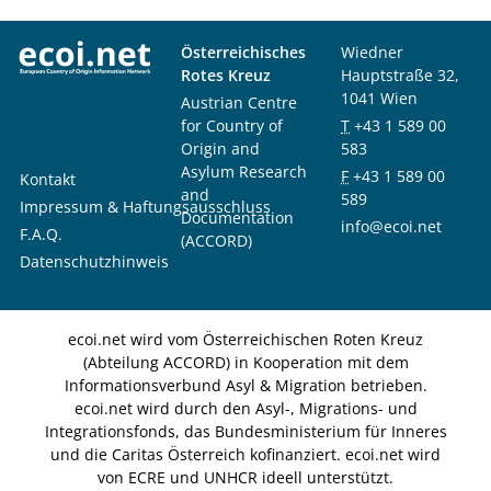
Österreichisches
Wiedner
Rotes Kreuz
Hauptstraße 32,
1041 Wien
Austrian Centre
for Country of
T
+43 1 589 00
Origin and
583
Asylum Research
F
+43 1 589 00
Kontakt
and
589
Impressum & Haftungsausschluss
Documentation
info@ecoi.net
F.A.Q.
(ACCORD)
Datenschutzhinweis
ecoi.net wird vom Österreichischen Roten Kreuz
(Abteilung ACCORD) in Kooperation mit dem
Informationsverbund Asyl & Migration betrieben.
ecoi.net wird durch den Asyl-, Migrations- und
Integrationsfonds, das Bundesministerium für Inneres
und die Caritas Österreich kofinanziert. ecoi.net wird
von ECRE und UNHCR ideell unterstützt.