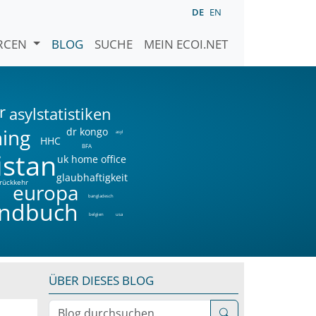
DE
EN
URCEN
BLOG
SUCHE
MEIN ECOI.NET
r
asylstatistiken
ning
dr kongo
asyl
HHC
BFA
istan
uk home office
glaubhaftigkeit
rückkehr
a
europa
bangladesch
ndbuch
belgien
usa
ÜBER DIESES BLOG
Blog durchsuchen