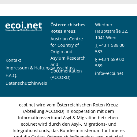
Österreichisches
Wiedner
Rotes Kreuz
Hauptstraße 32,
1041 Wien
Austrian Centre
for Country of
T
+43 1 589 00
Origin and
583
Asylum Research
F
+43 1 589 00
Kontakt
and
589
Impressum & Haftungsausschluss
Documentation
info@ecoi.net
F.A.Q.
(ACCORD)
Datenschutzhinweis
ecoi.net wird vom Österreichischen Roten Kreuz
(Abteilung ACCORD) in Kooperation mit dem
Informationsverbund Asyl & Migration betrieben.
ecoi.net wird durch den Asyl-, Migrations- und
Integrationsfonds, das Bundesministerium für Inneres
und die Caritas Österreich kofinanziert. ecoi.net wird