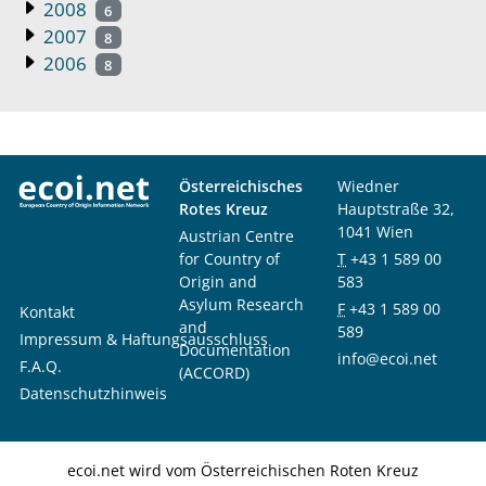
2008
6
2007
8
2006
8
Österreichisches
Wiedner
Rotes Kreuz
Hauptstraße 32,
1041 Wien
Austrian Centre
for Country of
T
+43 1 589 00
Origin and
583
Asylum Research
F
+43 1 589 00
Kontakt
and
589
Impressum & Haftungsausschluss
Documentation
info@ecoi.net
F.A.Q.
(ACCORD)
Datenschutzhinweis
ecoi.net wird vom Österreichischen Roten Kreuz