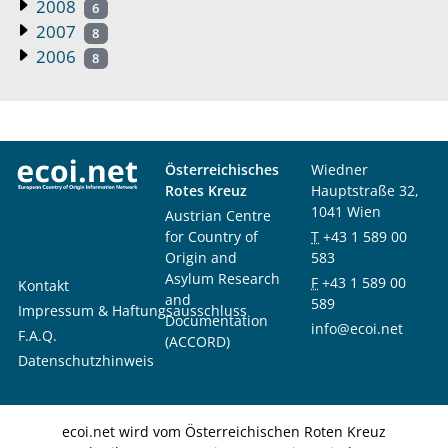
2008
6
2007
8
2006
8
Österreichisches
Wiedner
Rotes Kreuz
Hauptstraße 32,
1041 Wien
Austrian Centre
for Country of
T
+43 1 589 00
Origin and
583
Asylum Research
F
+43 1 589 00
Kontakt
and
589
Impressum & Haftungsausschluss
Documentation
info@ecoi.net
F.A.Q.
(ACCORD)
Datenschutzhinweis
ecoi.net wird vom Österreichischen Roten Kreuz